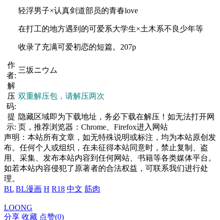
轻浮男子×认真剑道部员的青春love
在打工的地方遇到的可爱系大学生×土木系不良少年等
收录了充满可爱初恋的短篇。207p
作
三坂ニウム
者:
解
压
双重解压包，请解压两次
码:
提
隐藏区域即为下载地址，务必下载在解压！如无法打开网
示:
页，推荐浏览器：Chrome、Firefox进入网站
声明：本站所有文章，如无特殊说明或标注，均为本站原创发
布。任何个人或组织，在未征得本站同意时，禁止复制、盗
用、采集、发布本站内容到任何网站、书籍等各类媒体平台。
如若本站内容侵犯了原著者的合法权益，可联系我们进行处
理。
BL
BL漫画
H
R18
中文
筋肉
LOONG
分享
收藏
点赞(
0
)