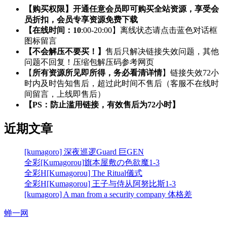
【购买权限】开通任意会员即可购买全站资源，享受会
员折扣，会员专享资源免费下载
【在线时间：10
:00-20:00】离线状态请点击蓝色对话框
图标留言
【不会解压不要买！】
售后只解决链接失效问题，其他
问题不回复！压缩包解压码参考网页
【
所有资源所见即所得，务必看清详情
】链接失效72小
时内及时告知售后，超过此时间不售后（客服不在线时
间留言，上线即售后）
【PS：防止滥用链接，有效售后为72小时】
近期文章
[kumagoro] 深夜巡逻Guard 巨GEN
全彩[Kumagorou]旗本屋敷の色欲魔1-3
全彩H[Kumagorou] The Ritual儀式
全彩H[Kumagorou] 王子与侍从阿努比斯1-3
[kumagoro] A man from a security company 体格差
蝉一网