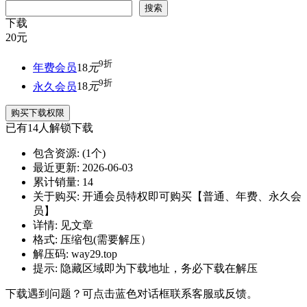
搜索
下载
20
元
9折
年费会员
18
元
9折
永久会员
18
元
购买下载权限
已有
14
人解锁下载
包含资源:
(1个)
最近更新:
2026-06-03
累计销量:
14
关于购买:
开通会员特权即可购买【普通、年费、永久会
员】
详情:
见文章
格式:
压缩包(需要解压）
解压码:
way29.top
提示:
隐藏区域即为下载地址，务必下载在解压
下载遇到问题？可点击蓝色对话框联系客服或反馈。