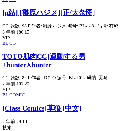
[p站] [雛原ハジメ][正/太杂图]
CG 张数: 98 P 作者: 雛原ハジメ 编号: BL-1481 码情: 有码...
3 年前
186
15
VIP
BL
CG
TOTO肌肉CG[運動する男
+hunterXhunter
CG 张数: 82 P 作者: TOTO 编号: BL-2012 码情: 无马 ...
2 年前
107
20
VIP
BL
COMIC
[Class Comics]基狼 [中文]
2 年前
29
10
搜索