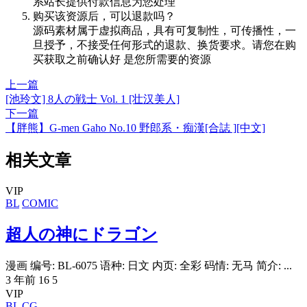
系站长提供付款信息为您处理
购买该资源后，可以退款吗？
源码素材属于虚拟商品，具有可复制性，可传播性，一
旦授予，不接受任何形式的退款、换货要求。请您在购
买获取之前确认好 是您所需要的资源
上一篇
[池玲文] 8人の戦士 Vol. 1 [壮汉美人]
下一篇
【胖熊】G-men Gaho No.10 野郎系・痴漢[合誌 ][中文]
相关文章
VIP
BL
COMIC
超人の神にドラゴン
漫画 编号: BL-6075 语种: 日文 内页: 全彩 码情: 无马 简介: ...
3 年前
16
5
VIP
BL
CG