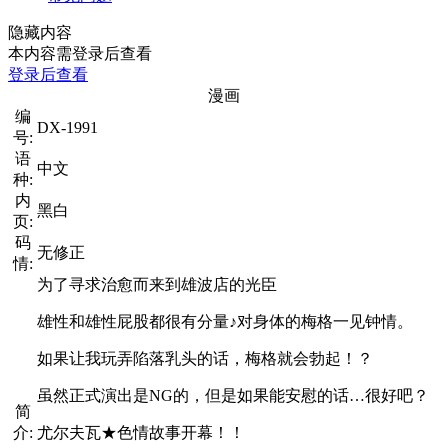
隐藏内容
本内容需登录后查看
登录后查看
漫画
编
DX-1991
号:
语
中文
种:
内
黑白
页:
码
无修正
情:
为了寻求治愈而来到雄波店的光臣
雄性和雄性屁股都很有分量♪对身体的梅格一见钟情。
如果让我玩弄陷落乳头的话，梅格就会勃起！？
虽然正式演出是NG的，但是如果能安慰的话…很好吧？
简
介:
尤尔夫瓦★色情故事开幕！！