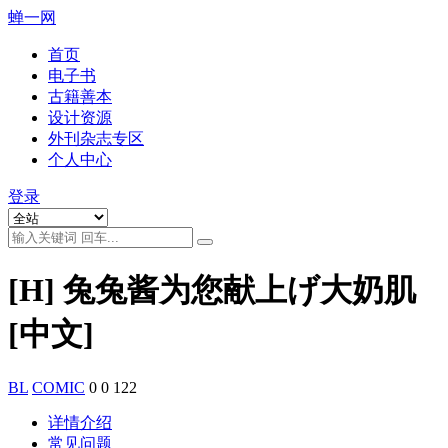
蝉一网
首页
电子书
古籍善本
设计资源
外刊杂志专区
个人中心
登录
[H] 兔兔酱为您献上げ大奶肌
[中文]
BL
COMIC
0
0
122
详情介绍
常见问题