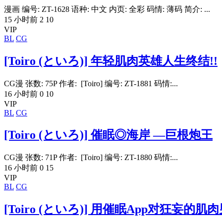
漫画 编号: ZT-1628 语种: 中文 内页: 全彩 码情: 薄码 简介: ...
15 小时前
2
10
VIP
BL
CG
[Toiro (といろ)] 年轻肌肉英雄人生终结!!
CG漫 张数: 75P 作者: [Toiro] 编号: ZT-1881 码情:...
16 小时前
0
10
VIP
BL
CG
[Toiro (といろ)] 催眠◎海岸 —巨根炮王
CG漫 张数: 71P 作者: [Toiro] 编号: ZT-1880 码情:...
16 小时前
0
15
VIP
BL
CG
[Toiro (といろ)] 用催眠App对狂妄的