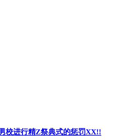
肌肉男校进行精Z祭典式的惩罚XX!!