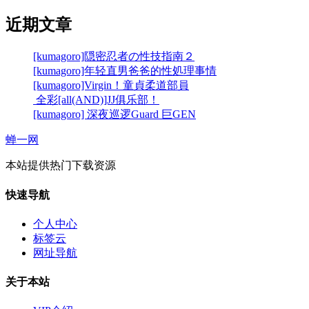
近期文章
[kumagoro]隠密忍者の性技指南２
[kumagoro]年轻直男爸爸的性処理事情
[kumagoro]Virgin！童貞柔道部員
全彩[all(AND)]JJ俱乐部！
[kumagoro] 深夜巡逻Guard 巨GEN
蝉一网
本站提供热门下载资源
快速导航
个人中心
标签云
网址导航
关于本站