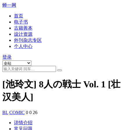
蝉一网
首页
电子书
古籍善本
设计资源
外刊杂志专区
个人中心
登录
[池玲文] 8人の戦士 Vol. 1 [壮
汉美人]
BL
COMIC
0
0
26
详情介绍
常见问题