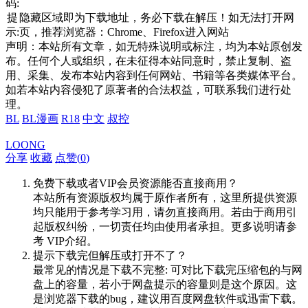
码:
提
隐藏区域即为下载地址，务必下载在解压！如无法打开网
示:
页，推荐浏览器：Chrome、Firefox进入网站
声明：本站所有文章，如无特殊说明或标注，均为本站原创发
布。任何个人或组织，在未征得本站同意时，禁止复制、盗
用、采集、发布本站内容到任何网站、书籍等各类媒体平台。
如若本站内容侵犯了原著者的合法权益，可联系我们进行处
理。
BL
BL漫画
R18
中文
叔控
LOONG
分享
收藏
点赞(
0
)
免费下载或者VIP会员资源能否直接商用？
本站所有资源版权均属于原作者所有，这里所提供资源
均只能用于参考学习用，请勿直接商用。若由于商用引
起版权纠纷，一切责任均由使用者承担。更多说明请参
考 VIP介绍。
提示下载完但解压或打开不了？
最常见的情况是下载不完整: 可对比下载完压缩包的与网
盘上的容量，若小于网盘提示的容量则是这个原因。这
是浏览器下载的bug，建议用百度网盘软件或迅雷下载。