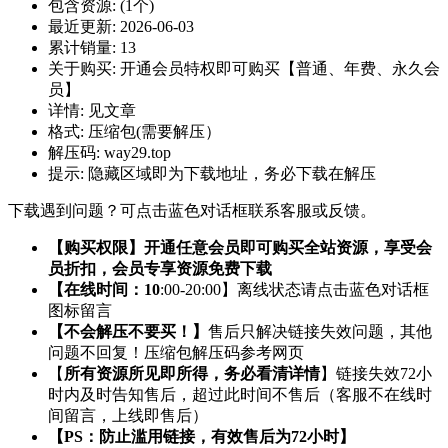
包含资源:
(1个)
最近更新:
2026-06-03
累计销量:
13
关于购买:
开通会员特权即可购买【普通、年费、永久会
员】
详情:
见文章
格式:
压缩包(需要解压）
解压码:
way29.top
提示:
隐藏区域即为下载地址，务必下载在解压
下载遇到问题？可点击蓝色对话框联系客服或反馈。
【购买权限】开通任意会员即可购买全站资源，享受会
员折扣，会员专享资源免费下载
【在线时间：10
:00-20:00】离线状态请点击蓝色对话框
图标留言
【不会解压不要买！】
售后只解决链接失效问题，其他
问题不回复！压缩包解压码参考网页
【
所有资源所见即所得，务必看清详情
】链接失效72小
时内及时告知售后，超过此时间不售后（客服不在线时
间留言，上线即售后）
【PS：防止滥用链接，有效售后为72小时】