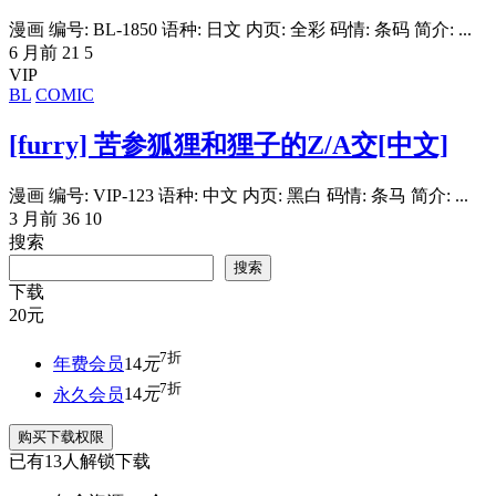
漫画 编号: BL-1850 语种: 日文 内页: 全彩 码情: 条码 简介: ...
6 月前
21
5
VIP
BL
COMIC
[furry] 苦参狐狸和狸子的Z/A交[中文]
漫画 编号: VIP-123 语种: 中文 内页: 黑白 码情: 条马 简介: ...
3 月前
36
10
搜索
搜索
下载
20
元
7折
年费会员
14
元
7折
永久会员
14
元
购买下载权限
已有
13
人解锁下载