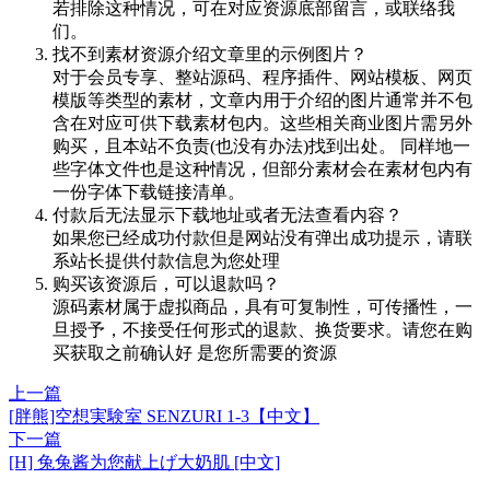
若排除这种情况，可在对应资源底部留言，或联络我
们。
找不到素材资源介绍文章里的示例图片？
对于会员专享、整站源码、程序插件、网站模板、网页
模版等类型的素材，文章内用于介绍的图片通常并不包
含在对应可供下载素材包内。这些相关商业图片需另外
购买，且本站不负责(也没有办法)找到出处。 同样地一
些字体文件也是这种情况，但部分素材会在素材包内有
一份字体下载链接清单。
付款后无法显示下载地址或者无法查看内容？
如果您已经成功付款但是网站没有弹出成功提示，请联
系站长提供付款信息为您处理
购买该资源后，可以退款吗？
源码素材属于虚拟商品，具有可复制性，可传播性，一
旦授予，不接受任何形式的退款、换货要求。请您在购
买获取之前确认好 是您所需要的资源
上一篇
[胖熊]空想実験室 SENZURI 1-3【中文】
下一篇
[H] 兔兔酱为您献上げ大奶肌 [中文]