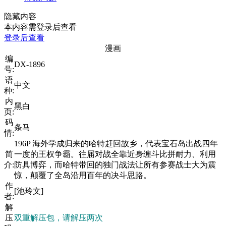
隐藏内容
本内容需登录后查看
登录后查看
漫画
编
DX-1896
号:
语
中文
种:
内
黑白
页:
码
条马
情:
196P 海外学成归来的哈特赶回故乡，代表宝石岛出战四年
简
一度的王权争霸。往届对战全靠近身缠斗比拼耐力、利用
介:
防具博弈，而哈特带回的独门战法让所有参赛战士大为震
惊，颠覆了全岛沿用百年的决斗思路。
作
[池玲文]
者:
解
压
双重解压包，请解压两次