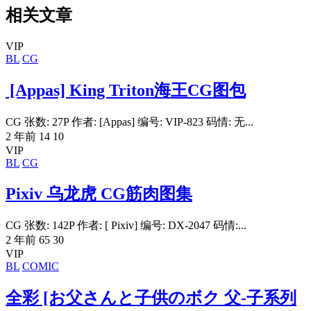
相关文章
VIP
BL
CG
[Appas] King Triton海王CG图包
CG 张数: 27P 作者: [Appas] 编号: VIP-823 码情: 无...
2 年前
14
10
VIP
BL
CG
Pixiv 乌龙虎 CG筋肉图集
CG 张数: 142P 作者: [ Pixiv] 编号: DX-2047 码情:...
2 年前
65
30
VIP
BL
COMIC
全彩 [お父さんと子供のボク 父-子系列