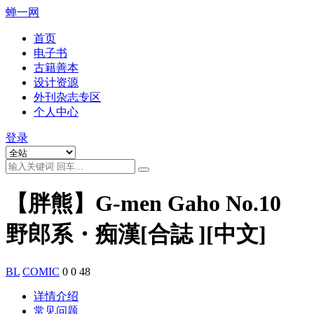
蝉一网
首页
电子书
古籍善本
设计资源
外刊杂志专区
个人中心
登录
【胖熊】G-men Gaho No.10
野郎系・痴漢[合誌 ][中文]
BL
COMIC
0
0
48
详情介绍
常见问题