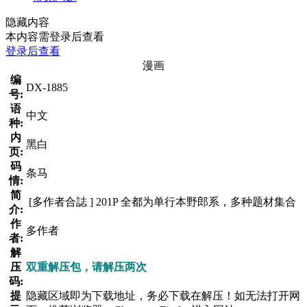
隐藏内容
本内容需登录后查看
登录后查看
漫画
编
DX-1885
号:
语
中文
种:
内
黑白
页:
码
条马
情:
简
[多作者合誌 ] 201P 全都为单行本野郎系，多种题材集合
介:
作
多作者
者:
解
压
双重解压包，请解压两次
码:
提
隐藏区域即为下载地址，务必下载在解压！如无法打开网