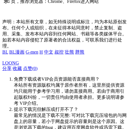
示:
页，推荐浏览器：Chrome、Firefox进入网站
声明：本站所有文章，如无特殊说明或标注，均为本站原创发
布。任何个人或组织，在未征得本站同意时，禁止复制、盗
用、采集、发布本站内容到任何网站、书籍等各类媒体平台。
如若本站内容侵犯了原著者的合法权益，可联系我们进行处
理。
BL
BL漫画
G-men
H
中文
叔控
壮熊
胖熊
LOONG
分享
收藏
点赞(
0
)
免费下载或者VIP会员资源能否直接商用？
本站所有资源版权均属于原作者所有，这里所提供资源
均只能用于参考学习用，请勿直接商用。若由于商用引
起版权纠纷，一切责任均由使用者承担。更多说明请参
考 VIP介绍。
提示下载完但解压或打开不了？
最常见的情况是下载不完整: 可对比下载完压缩包的与网
盘上的容量，若小于网盘提示的容量则是这个原因。这
是浏览器下载的bug，建议用百度网盘软件或迅雷下载。