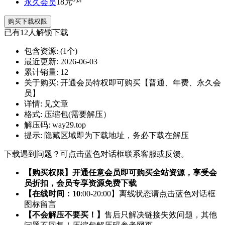
永久会员
18
元
购买下载权限
已有
12
人解锁下载
包含资源:
(1个)
最近更新:
2026-06-03
累计销量:
12
关于购买:
开通会员特权即可购买【普通、年费、永久会
员】
详情:
见文章
格式:
压缩包(需要解压）
解压码:
way29.top
提示:
隐藏区域即为下载地址，务必下载在解压
下载遇到问题？可点击蓝色对话框联系客服或反馈。
【购买权限】开通任意会员即可购买全站资源，享受会
员折扣，会员专享资源免费下载
【在线时间：10
:00-20:00】离线状态请点击蓝色对话框
图标留言
【不会解压不要买！】
售后只解决链接失效问题，其他