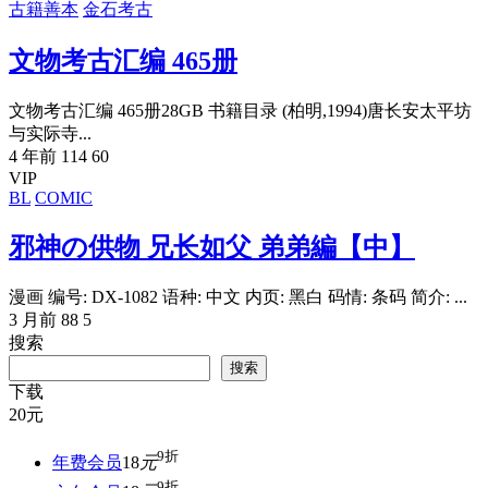
古籍善本
金石考古
文物考古汇编 465册
文物考古汇编 465册28GB 书籍目录 (柏明,1994)唐长安太平坊
与实际寺...
4 年前
114
60
VIP
BL
COMIC
邪神の供物 兄长如父 弟弟編【中】
漫画 编号: DX-1082 语种: 中文 内页: 黑白 码情: 条码 简介: ...
3 月前
88
5
搜索
搜索
下载
20
元
9折
年费会员
18
元
9折