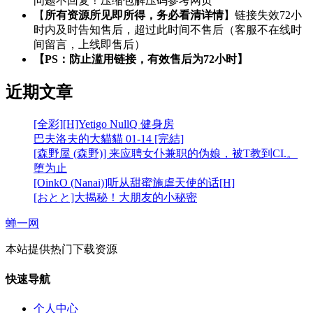
问题不回复！压缩包解压码参考网页
【
所有资源所见即所得，务必看清详情
】链接失效72小
时内及时告知售后，超过此时间不售后（客服不在线时
间留言，上线即售后）
【PS：防止滥用链接，有效售后为72小时】
近期文章
[全彩][H]Yetigo NullQ 健身房
巴夫洛夫的大貓貓 01-14 [完結]
[森野屋 (森野)] 来应聘女仆兼职的伪娘，被T教到CI.。
堕为止
[OinkO (Nanai)]听从甜蜜施虐天使的话[H]
[おとと]大揭秘！大朋友的小秘密
蝉一网
本站提供热门下载资源
快速导航
个人中心