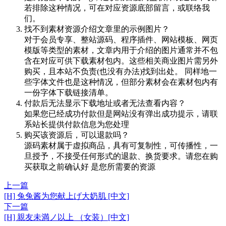
若排除这种情况，可在对应资源底部留言，或联络我
们。
找不到素材资源介绍文章里的示例图片？
对于会员专享、整站源码、程序插件、网站模板、网页
模版等类型的素材，文章内用于介绍的图片通常并不包
含在对应可供下载素材包内。这些相关商业图片需另外
购买，且本站不负责(也没有办法)找到出处。 同样地一
些字体文件也是这种情况，但部分素材会在素材包内有
一份字体下载链接清单。
付款后无法显示下载地址或者无法查看内容？
如果您已经成功付款但是网站没有弹出成功提示，请联
系站长提供付款信息为您处理
购买该资源后，可以退款吗？
源码素材属于虚拟商品，具有可复制性，可传播性，一
旦授予，不接受任何形式的退款、换货要求。请您在购
买获取之前确认好 是您所需要的资源
上一篇
[H] 兔兔酱为您献上げ大奶肌 [中文]
下一篇
[H] 親友未満ノ以上 （女装）[中文]