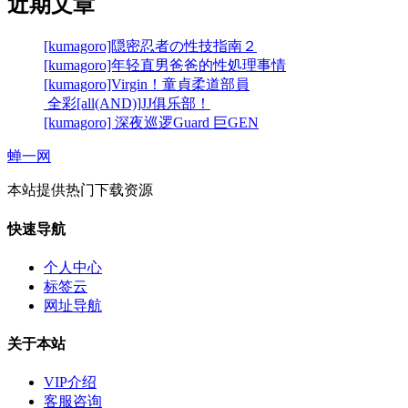
近期文章
[kumagoro]隠密忍者の性技指南２
[kumagoro]年轻直男爸爸的性処理事情
[kumagoro]Virgin！童貞柔道部員
全彩[all(AND)]JJ俱乐部！
[kumagoro] 深夜巡逻Guard 巨GEN
蝉一网
本站提供热门下载资源
快速导航
个人中心
标签云
网址导航
关于本站
VIP介绍
客服咨询