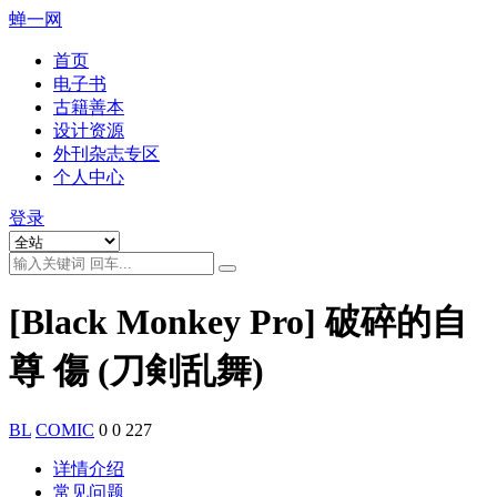
蝉一网
首页
电子书
古籍善本
设计资源
外刊杂志专区
个人中心
登录
[Black Monkey Pro] 破碎的自
尊 傷 (刀剣乱舞)
BL
COMIC
0
0
227
详情介绍
常见问题