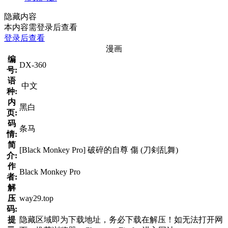
隐藏内容
本内容需登录后查看
登录后查看
漫画
编
DX-360
号:
语
中文
种:
内
黑白
页:
码
条马
情:
简
[Black Monkey Pro] 破碎的自尊 傷 (刀剣乱舞)
介:
作
Black Monkey Pro
者:
解
压
way29.top
码:
提
隐藏区域即为下载地址，务必下载在解压！如无法打开网