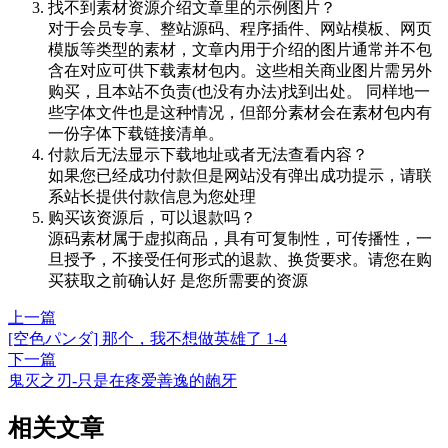
找不到素材资源介绍文章里的示例图片？
对于会员专享、整站源码、程序插件、网站模板、网页
模版等类型的素材，文章内用于介绍的图片通常并不包
含在对应可供下载素材包内。这些相关商业图片需另外
购买，且本站不负责(也没有办法)找到出处。 同样地一
些字体文件也是这种情况，但部分素材会在素材包内有
一份字体下载链接清单。
付款后无法显示下载地址或者无法查看内容？
如果您已经成功付款但是网站没有弹出成功提示，请联
系站长提供付款信息为您处理
购买该资源后，可以退款吗？
源码素材属于虚拟商品，具有可复制性，可传播性，一
旦授予，不接受任何形式的退款、换货要求。请您在购
买获取之前确认好 是您所需要的资源
上一篇
[空色パンダ] 那个，我不想做英雄了 1-4
下一篇
鬼灭之刃-只是在疼爱善逸的龅牙
相关文章