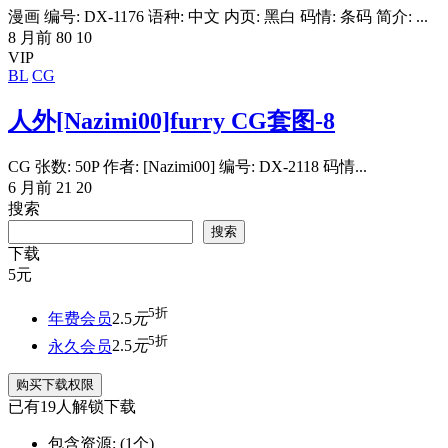
漫画 编号: DX-1176 语种: 中文 内页: 黑白 码情: 条码 简介: ...
8 月前
80
10
VIP
BL
CG
人外[Nazimi00]furry CG套图-8
CG 张数: 50P 作者: [Nazimi00] 编号: DX-2118 码情...
6 月前
21
20
搜索
搜索
下载
5
元
5折
年费会员
2.5
元
5折
永久会员
2.5
元
购买下载权限
已有
19
人解锁下载
包含资源:
(1个)