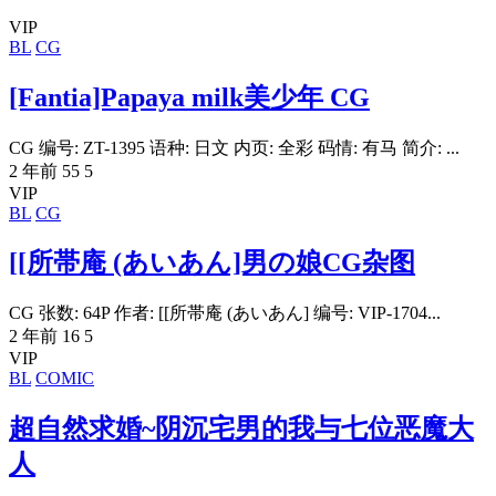
VIP
BL
CG
[Fantia]Papaya milk美少年 CG
CG 编号: ZT-1395 语种: 日文 内页: 全彩 码情: 有马 简介: ...
2 年前
55
5
VIP
BL
CG
[[所帯庵 (あいあん]男の娘CG杂图
CG 张数: 64P 作者: [[所帯庵 (あいあん] 编号: VIP-1704...
2 年前
16
5
VIP
BL
COMIC
超自然求婚~阴沉宅男的我与七位恶魔大
人