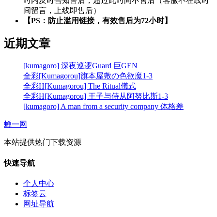
时内及时告知售后，超过此时间不售后（客服不在线时
间留言，上线即售后）
【PS：防止滥用链接，有效售后为72小时】
近期文章
[kumagoro] 深夜巡逻Guard 巨GEN
全彩[Kumagorou]旗本屋敷の色欲魔1-3
全彩H[Kumagorou] The Ritual儀式
全彩H[Kumagorou] 王子与侍从阿努比斯1-3
[kumagoro] A man from a security company 体格差
蝉一网
本站提供热门下载资源
快速导航
个人中心
标签云
网址导航