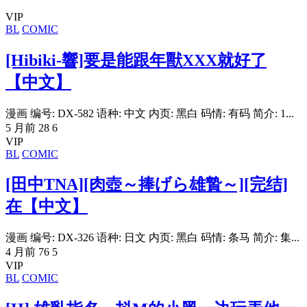
VIP
BL
COMIC
[Hibiki-響]要是能跟年獸XXX就好了
【中文】
漫画 编号: DX-582 语种: 中文 内页: 黑白 码情: 有码 简介: 1...
5 月前
28
6
VIP
BL
COMIC
[田中TNA][肉壺～捧げら雄贄～][完结]
在【中文】
漫画 编号: DX-326 语种: 日文 内页: 黑白 码情: 条马 简介: 集...
4 月前
76
5
VIP
BL
COMIC