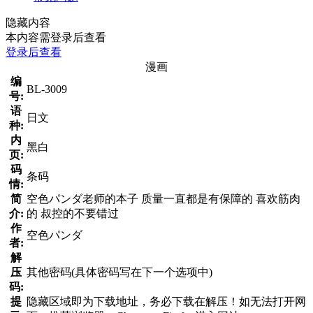
隐藏内容
本内容需登录后查看
登录后查看
漫画
编
BL-3009
号:
语
日文
种:
内
黑白
页:
码
条码
情:
简
空色パンダ老师的本子 质量一直都是有保障的 喜欢筋肉
介:
的 叔控的不要错过
作
空色パンダ
者:
解
压
其他密码(具体密码写在下一个选项中)
码:
提
隐藏区域即为下载地址，务必下载在解压！如无法打开网