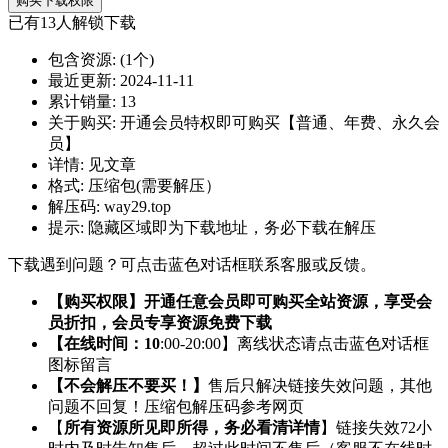
购买下载权限
已有
13
人解锁下载
包含资源:
(1个)
最近更新:
2024-11-11
累计销量:
13
关于购买:
开通会员特权即可购买【普通、年费、永久会
员】
详情:
见文章
格式:
压缩包(需要解压）
解压码:
way29.top
提示:
隐藏区域即为下载地址，务必下载在解压
下载遇到问题？可点击蓝色对话框联系客服或反馈。
【购买权限】开通任意会员即可购买全站资源，享受会
员折扣，会员专享资源免费下载
【在线时间：10
:00-20:00】离线状态请点击蓝色对话框
图标留言
【不会解压不要买！】
售后只解决链接失效问题，其他
问题不回复！压缩包解压码参考网页
【
所有资源所见即所得，务必看清详情
】链接失效72小