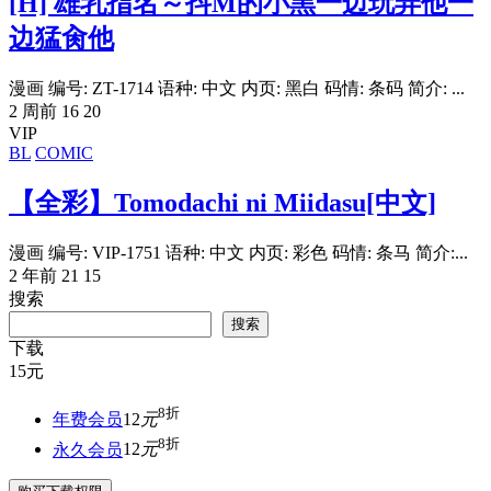
[H] 雄乳指名～抖M的小黑一边玩弄他一
边猛肏他
漫画 编号: ZT-1714 语种: 中文 内页: 黑白 码情: 条码 简介: ...
2 周前
16
20
VIP
BL
COMIC
【全彩】Tomodachi ni Miidasu[中文]
漫画 编号: VIP-1751 语种: 中文 内页: 彩色 码情: 条马 简介:...
2 年前
21
15
搜索
搜索
下载
15
元
8折
年费会员
12
元
8折
永久会员
12
元