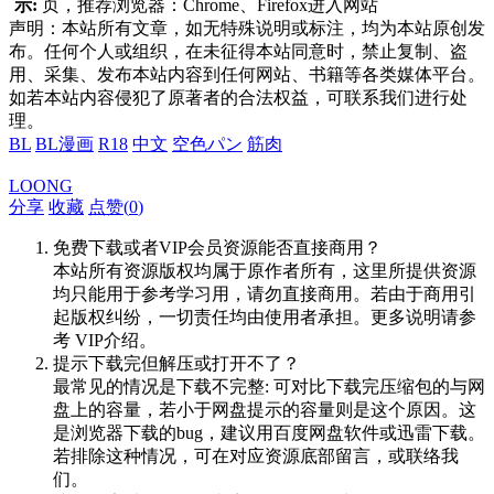
示:
页，推荐浏览器：Chrome、Firefox进入网站
声明：本站所有文章，如无特殊说明或标注，均为本站原创发
布。任何个人或组织，在未征得本站同意时，禁止复制、盗
用、采集、发布本站内容到任何网站、书籍等各类媒体平台。
如若本站内容侵犯了原著者的合法权益，可联系我们进行处
理。
BL
BL漫画
R18
中文
空色パン
筋肉
LOONG
分享
收藏
点赞(
0
)
免费下载或者VIP会员资源能否直接商用？
本站所有资源版权均属于原作者所有，这里所提供资源
均只能用于参考学习用，请勿直接商用。若由于商用引
起版权纠纷，一切责任均由使用者承担。更多说明请参
考 VIP介绍。
提示下载完但解压或打开不了？
最常见的情况是下载不完整: 可对比下载完压缩包的与网
盘上的容量，若小于网盘提示的容量则是这个原因。这
是浏览器下载的bug，建议用百度网盘软件或迅雷下载。
若排除这种情况，可在对应资源底部留言，或联络我
们。