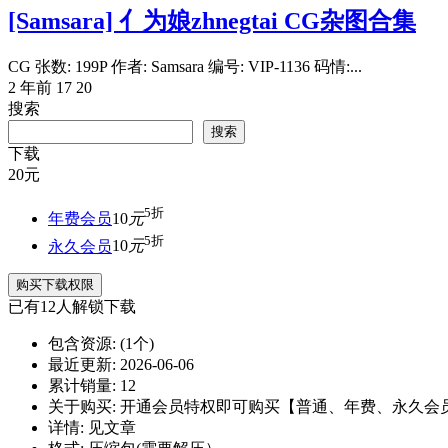
[Samsara] 亻为娘zhnegtai CG杂图合集
CG 张数: 199P 作者: Samsara 编号: VIP-1136 码情:...
2 年前
17
20
搜索
搜索
下载
20
元
5折
年费会员
10
元
5折
永久会员
10
元
购买下载权限
已有
12
人解锁下载
包含资源:
(1个)
最近更新:
2026-06-06
累计销量:
12
关于购买:
开通会员特权即可购买【普通、年费、永久会
详情:
见文章