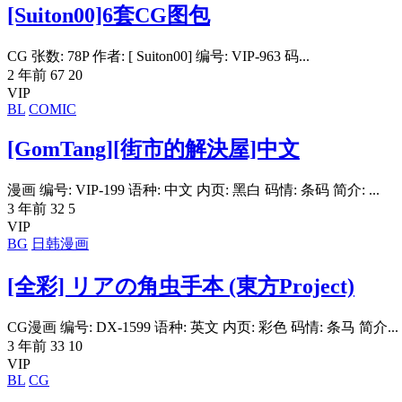
[Suiton00]6套CG图包
CG 张数: 78P 作者: [ Suiton00] 编号: VIP-963 码...
2 年前
67
20
VIP
BL
COMIC
[GomTang][街市的解決屋]中文
漫画 编号: VIP-199 语种: 中文 内页: 黑白 码情: 条码 简介: ...
3 年前
32
5
VIP
BG
日韩漫画
[全彩] リアの角虫手本 (東方Project)
CG漫画 编号: DX-1599 语种: 英文 内页: 彩色 码情: 条马 简介...
3 年前
33
10
VIP
BL
CG