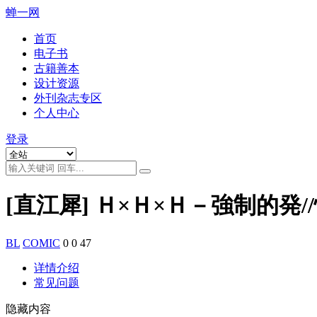
蝉一网
首页
电子书
古籍善本
设计资源
外刊杂志专区
个人中心
登录
[直江犀] Ｈ×Ｈ×Ｈ－強制的発//
BL
COMIC
0
0
47
详情介绍
常见问题
隐藏内容