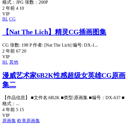
格式：JPG 张数：200P
2 年前
4
10
VIP
BL
CG
【Nat The Lich】精灵CG插画图集
CG 张数: 198 P 作者: [Nat The Lich] 编号: DX-1...
2 年前
67
20
VIP
BL
其他
漫威艺术家6B2K性感超级女英雄CG原画
集二
【作品信息】 ■文件名:6B2K ■类型:原画集 ■编号：DX-637 ■
格式：...
4 年前
5
15
VIP
原画集
欧美原画集