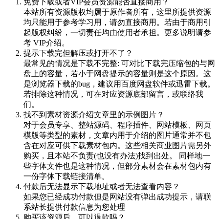
免费下载或者VIP会员资源能否直接商用？
本站所有资源版权均属于原作者所有，这里所提供资源
均只能用于参考学习用，请勿直接商用。若由于商用引
起版权纠纷，一切责任均由使用者承担。更多说明请参
考 VIP介绍。
提示下载完但解压或打开不了？
最常见的情况是下载不完整: 可对比下载完压缩包的与网
盘上的容量，若小于网盘提示的容量则是这个原因。这
是浏览器下载的bug，建议用百度网盘软件或迅雷下载。
若排除这种情况，可在对应资源底部留言，或联络我
们。
找不到素材资源介绍文章里的示例图片？
对于会员专享、整站源码、程序插件、网站模板、网页
模版等类型的素材，文章内用于介绍的图片通常并不包
含在对应可供下载素材包内。这些相关商业图片需另外
购买，且本站不负责(也没有办法)找到出处。 同样地一
些字体文件也是这种情况，但部分素材会在素材包内有
一份字体下载链接清单。
付款后无法显示下载地址或者无法查看内容？
如果您已经成功付款但是网站没有弹出成功提示，请联
系站长提供付款信息为您处理
购买该资源后，可以退款吗？