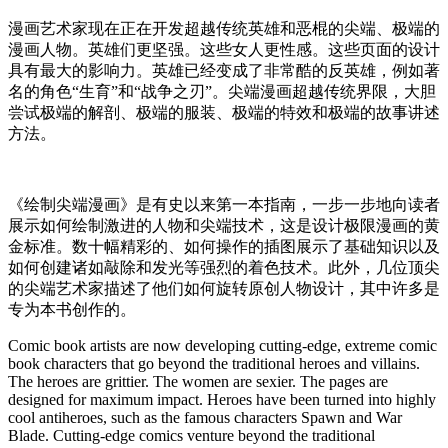
漫画艺术家现在正在开发超越传统英雄和恶棍的尖端、极端的
漫画人物。英雄们更坚强。这些女人更性感。这些页面的设计
具有最大的影响力。英雄已经变成了非常酷的反英雄，例如著
名的角色“生育”和“战争之刃”。尖端漫画超越传统界限，大胆
尝试极端的解剖、极端的服装、极端的特效和极端的故事讲述
方法。
《绘制尖端漫画》是有史以来第一本指南，一步一步地向读者
展示如何绘制激进的人物和尖端技术，这是设计极限漫画的黄
金标准。数十幅精彩的、如何操作的插图展示了基础知识以及
如何创建诸如敲除和发光等强烈的着色技术。此外，几位顶尖
的尖端艺术家描述了他们如何旋转原创人物设计，其中许多是
专为本书创作的。
Comic book artists are now developing cutting-edge, extreme comic
book characters that go beyond the traditional heroes and villains.
The heroes are grittier. The women are sexier. The pages are
designed for maximum impact. Heroes have been turned into highly
cool antiheroes, such as the famous characters Spawn and War
Blade. Cutting-edge comics venture beyond the traditional