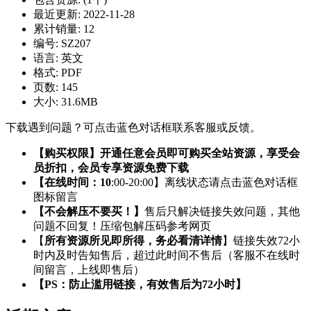
最近更新:
2022-11-28
累计销量:
12
编号:
SZ207
语言:
英文
格式:
PDF
页数:
145
大小:
31.6MB
下载遇到问题？可点击蓝色对话框联系客服或反馈。
【购买权限】开通任意会员即可购买全站资源，享受会
员折扣，会员专享资源免费下载
【在线时间：10
:00-20:00】离线状态请点击蓝色对话框
图标留言
【不会解压不要买！】
售后只解决链接失效问题，其他
问题不回复！压缩包解压码参考网页
【
所有资源所见即所得，务必看清详情
】链接失效72小
时内及时告知售后，超过此时间不售后（客服不在线时
间留言，上线即售后）
【PS：防止滥用链接，有效售后为72小时】