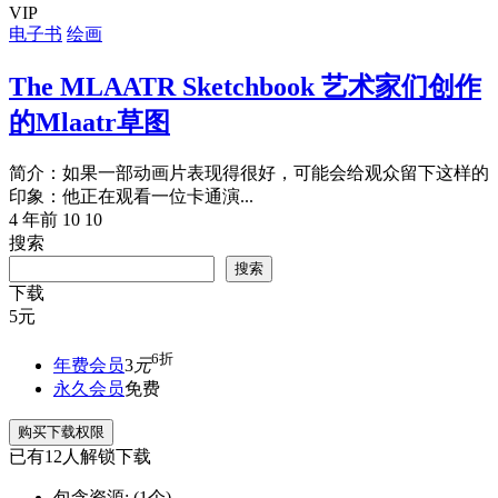
VIP
电子书
绘画
The MLAATR Sketchbook 艺术家们创作
的Mlaatr草图
简介：如果一部动画片表现得很好，可能会给观众留下这样的
印象：他正在观看一位卡通演...
4 年前
10
10
搜索
搜索
下载
5
元
6折
年费会员
3
元
永久会员
免费
购买下载权限
已有
12
人解锁下载
包含资源:
(1个)