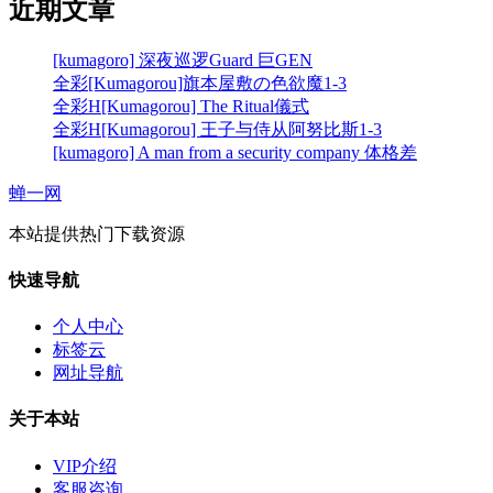
近期文章
[kumagoro] 深夜巡逻Guard 巨GEN
全彩[Kumagorou]旗本屋敷の色欲魔1-3
全彩H[Kumagorou] The Ritual儀式
全彩H[Kumagorou] 王子与侍从阿努比斯1-3
[kumagoro] A man from a security company 体格差
蝉一网
本站提供热门下载资源
快速导航
个人中心
标签云
网址导航
关于本站
VIP介绍
客服咨询