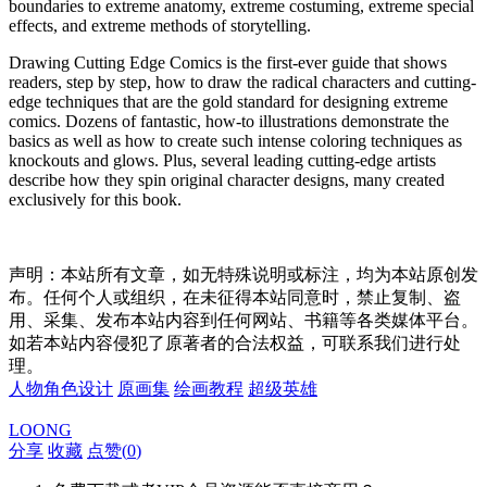
boundaries to extreme anatomy, extreme costuming, extreme special
effects, and extreme methods of storytelling.
Drawing Cutting Edge Comics
is the first-ever guide that shows
readers, step by step, how to draw the radical characters and cutting-
edge techniques that are the gold standard for designing extreme
comics. Dozens of fantastic, how-to illustrations demonstrate the
basics as well as how to create such intense coloring techniques as
knockouts and glows. Plus, several leading cutting-edge artists
describe how they spin original character designs, many created
exclusively for this book.
声明：本站所有文章，如无特殊说明或标注，均为本站原创发
布。任何个人或组织，在未征得本站同意时，禁止复制、盗
用、采集、发布本站内容到任何网站、书籍等各类媒体平台。
如若本站内容侵犯了原著者的合法权益，可联系我们进行处
理。
人物角色设计
原画集
绘画教程
超级英雄
LOONG
分享
收藏
点赞(
0
)