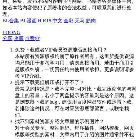
用、采集、发布本站内容到任何网站、书籍等各类媒体平台。
如若本站内容侵犯了原著者的合法权益，可联系我们进行处
理。
BL合集
BL漫画
H
R18
中文
全彩
无马
筋肉
LOONG
分享
收藏
点赞(
0
)
免费下载或者VIP会员资源能否直接商用？
本站所有资源版权均属于原作者所有，这里所提供资源
均只能用于参考学习用，请勿直接商用。若由于商用引
起版权纠纷，一切责任均由使用者承担。更多说明请参
考 VIP介绍。
提示下载完但解压或打开不了？
最常见的情况是下载不完整: 可对比下载完压缩包的与网
盘上的容量，若小于网盘提示的容量则是这个原因。这
是浏览器下载的bug，建议用百度网盘软件或迅雷下载。
若排除这种情况，可在对应资源底部留言，或联络我
们。
找不到素材资源介绍文章里的示例图片？
对于会员专享、整站源码、程序插件、网站模板、网页
模版等类型的素材，文章内用于介绍的图片通常并不包