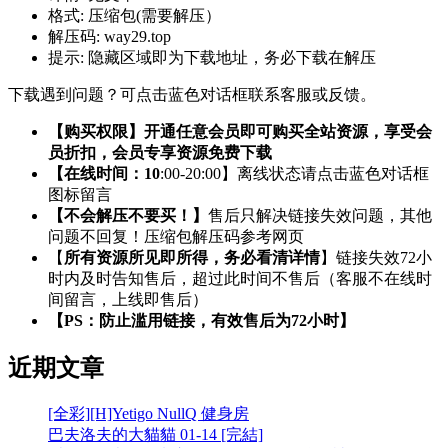
格式:
压缩包(需要解压）
解压码:
way29.top
提示:
隐藏区域即为下载地址，务必下载在解压
下载遇到问题？可点击蓝色对话框联系客服或反馈。
【购买权限】开通任意会员即可购买全站资源，享受会
员折扣，会员专享资源免费下载
【在线时间：10
:00-20:00】离线状态请点击蓝色对话框
图标留言
【不会解压不要买！】
售后只解决链接失效问题，其他
问题不回复！压缩包解压码参考网页
【
所有资源所见即所得，务必看清详情
】链接失效72小
时内及时告知售后，超过此时间不售后（客服不在线时
间留言，上线即售后）
【PS：防止滥用链接，有效售后为72小时】
近期文章
[全彩][H]Yetigo NullQ 健身房
巴夫洛夫的大貓貓 01-14 [完結]