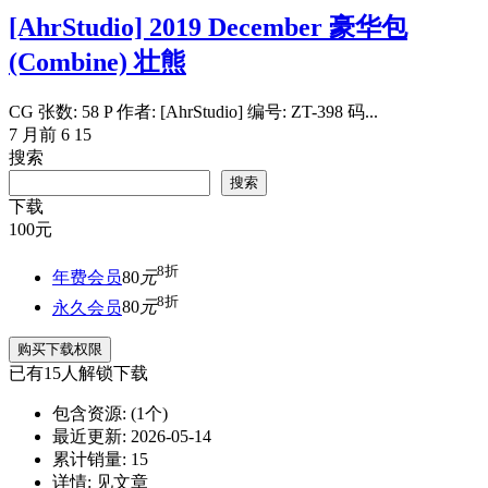
[AhrStudio] 2019 December 豪华包
(Combine) 壮熊
CG 张数: 58 P 作者: [AhrStudio] 编号: ZT-398 码...
7 月前
6
15
搜索
搜索
下载
100
元
8折
年费会员
80
元
8折
永久会员
80
元
购买下载权限
已有
15
人解锁下载
包含资源:
(1个)
最近更新:
2026-05-14
累计销量:
15
详情:
见文章