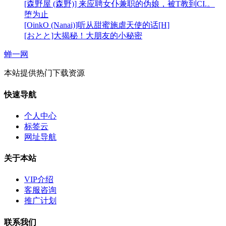
[森野屋 (森野)] 来应聘女仆兼职的伪娘，被T教到CI.。
堕为止
[OinkO (Nanai)]听从甜蜜施虐天使的话[H]
[おとと]大揭秘！大朋友的小秘密
蝉一网
本站提供热门下载资源
快速导航
个人中心
标签云
网址导航
关于本站
VIP介绍
客服咨询
推广计划
联系我们