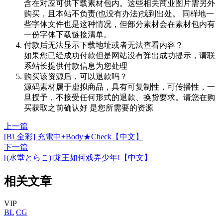
含在对应可供下载素材包内。这些相关商业图片需另外
购买，且本站不负责(也没有办法)找到出处。 同样地一
些字体文件也是这种情况，但部分素材会在素材包内有
一份字体下载链接清单。
付款后无法显示下载地址或者无法查看内容？
如果您已经成功付款但是网站没有弹出成功提示，请联
系站长提供付款信息为您处理
购买该资源后，可以退款吗？
源码素材属于虚拟商品，具有可复制性，可传播性，一
旦授予，不接受任何形式的退款、换货要求。请您在购
买获取之前确认好 是您所需要的资源
上一篇
[BL全彩] 充電中+Body★Check【中文】
下一篇
[(水堂とらこ)]龙王如何戏弄少年!【中文】
相关文章
VIP
BL
CG