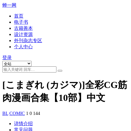
蝉一网
首页
电子书
古籍善本
设计资源
外刊杂志专区
个人中心
登录
[こまぎれ (カジマ)]全彩CG筋
肉漫画合集【10部】中文
BL
COMIC
1
0
144
详情介绍
常见问题