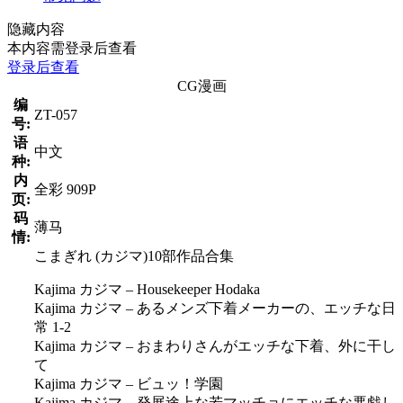
隐藏内容
本内容需登录后查看
登录后查看
CG漫画
编
ZT-057
号:
语
中文
种:
内
全彩 909P
页:
码
薄马
情:
こまぎれ (カジマ)10部作品合集
Kajima カジマ – Housekeeper Hodaka
Kajima カジマ – あるメンズ下着メーカーの、エッチな日
常 1-2
Kajima カジマ – おまわりさんがエッチな下着、外に干し
て
Kajima カジマ – ビュッ！学園
Kajima カジマ – 発展途上な若マッチョにエッチな悪戯し