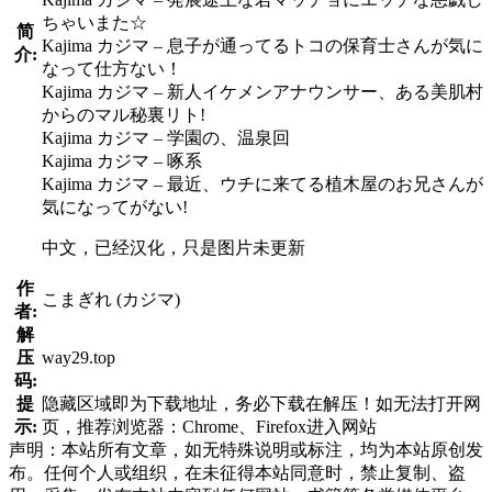
ちゃいまた☆
简
Kajima カジマ – 息子が通ってるトコの保育士さんが気に
介:
なって仕方ない！
Kajima カジマ – 新人イケメンアナウンサー、ある美肌村
からのマル秘裏リト!
Kajima カジマ – 学園の、温泉回
Kajima カジマ – 啄系
Kajima カジマ – 最近、ウチに来てる植木屋のお兄さんが
気になってがない!
中文，已经汉化，只是图片未更新
作
こまぎれ (カジマ)
者:
解
压
way29.top
码:
提
隐藏区域即为下载地址，务必下载在解压！如无法打开网
示:
页，推荐浏览器：Chrome、Firefox进入网站
声明：本站所有文章，如无特殊说明或标注，均为本站原创发
布。任何个人或组织，在未征得本站同意时，禁止复制、盗