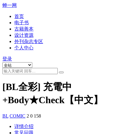
蝉一网
首页
电子书
古籍善本
设计资源
外刊杂志专区
个人中心
登录
[BL全彩] 充電中
+Body★Check【中文】
BL
COMIC
2
0
158
详情介绍
常见问题