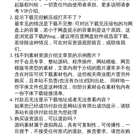
起版权纠纷，一切责任均由使用者承担。更多说明请参
考 VIP介绍。
提示下载完但解压或打开不了？
最常见的情况是下载不完整: 可对比下载完压缩包的与网
盘上的容量，若小于网盘提示的容量则是这个原因。这
是浏览器下载的bug，建议用百度网盘软件或迅雷下载。
若排除这种情况，可在对应资源底部留言，或联络我
们。
找不到素材资源介绍文章里的示例图片？
对于会员专享、整站源码、程序插件、网站模板、网页
模版等类型的素材，文章内用于介绍的图片通常并不包
含在对应可供下载素材包内。这些相关商业图片需另外
购买，且本站不负责(也没有办法)找到出处。 同样地一
些字体文件也是这种情况，但部分素材会在素材包内有
一份字体下载链接清单。
付款后无法显示下载地址或者无法查看内容？
如果您已经成功付款但是网站没有弹出成功提示，请联
系站长提供付款信息为您处理
购买该资源后，可以退款吗？
源码素材属于虚拟商品，具有可复制性，可传播性，一
旦授予，不接受任何形式的退款、换货要求。请您在购