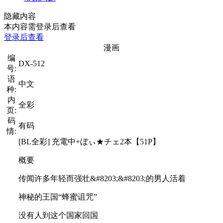
隐藏内容
本内容需登录后查看
登录后查看
漫画
编
DX-512
号:
语
中文
种:
内
全彩
页:
码
有码
情:
[BL全彩] 充電中+ぼぃ★チェ2本【51P】
概要
传闻许多年轻而强壮&#8203;&#8203;的男人活着
神秘的王国“蜂蜜诅咒”
没有人到这个国家回国