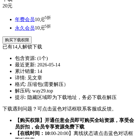
20
元
5折
年费会员
10
元
5折
永久会员
10
元
购买下载权限
已有
14
人解锁下载
包含资源:
(1个)
最近更新:
2026-05-14
累计销量:
14
详情:
见文章
格式:
压缩包(需要解压）
解压码:
way29.top
提示:
隐藏区域即为下载地址，务必下载在解压
下载遇到问题？可点击蓝色对话框联系客服或反馈。
【购买权限】开通任意会员即可购买全站资源，享受会
员折扣，会员专享资源免费下载
【在线时间：10
:00-20:00】离线状态请点击蓝色对话框