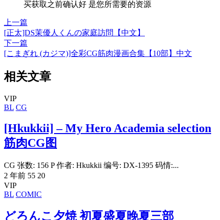
买获取之前确认好 是您所需要的资源
上一篇
[正太]DS茉優人くんの家庭訪問【中文】
下一篇
[こまぎれ (カジマ)]全彩CG筋肉漫画合集【10部】中文
相关文章
VIP
BL
CG
[Hkukkii] – My Hero Academia selection
筋肉CG图
CG 张数: 156 P 作者: Hkukkii 编号: DX-1395 码情:...
2 年前
55
20
VIP
BL
COMIC
どろんこ夕焼 初夏盛夏晚夏三部