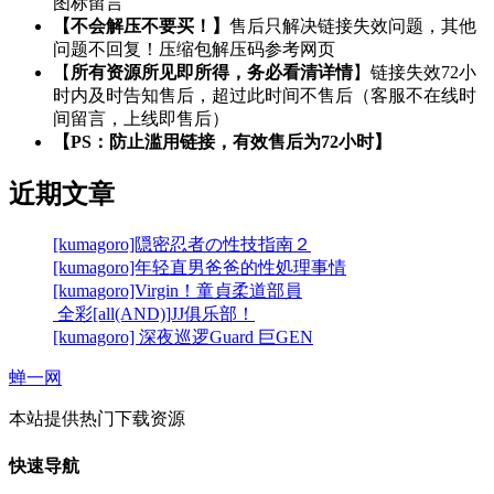
图标留言
【不会解压不要买！】
售后只解决链接失效问题，其他
问题不回复！压缩包解压码参考网页
【
所有资源所见即所得，务必看清详情
】链接失效72小
时内及时告知售后，超过此时间不售后（客服不在线时
间留言，上线即售后）
【PS：防止滥用链接，有效售后为72小时】
近期文章
[kumagoro]隠密忍者の性技指南２
[kumagoro]年轻直男爸爸的性処理事情
[kumagoro]Virgin！童貞柔道部員
全彩[all(AND)]JJ俱乐部！
[kumagoro] 深夜巡逻Guard 巨GEN
蝉一网
本站提供热门下载资源
快速导航