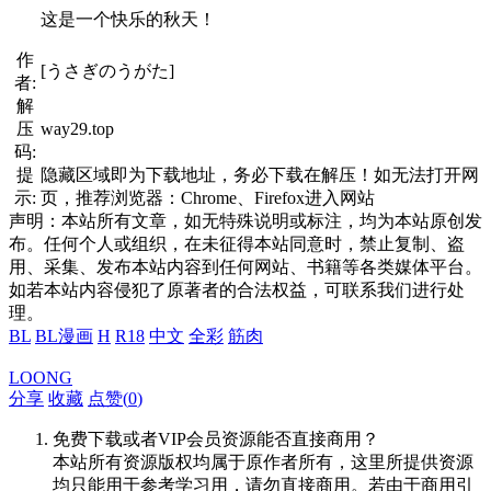
这是一个快乐的秋天！
作
[うさぎのうがた]
者:
解
压
way29.top
码:
提
隐藏区域即为下载地址，务必下载在解压！如无法打开网
示:
页，推荐浏览器：Chrome、Firefox进入网站
声明：本站所有文章，如无特殊说明或标注，均为本站原创发
布。任何个人或组织，在未征得本站同意时，禁止复制、盗
用、采集、发布本站内容到任何网站、书籍等各类媒体平台。
如若本站内容侵犯了原著者的合法权益，可联系我们进行处
理。
BL
BL漫画
H
R18
中文
全彩
筋肉
LOONG
分享
收藏
点赞(
0
)
免费下载或者VIP会员资源能否直接商用？
本站所有资源版权均属于原作者所有，这里所提供资源
均只能用于参考学习用，请勿直接商用。若由于商用引