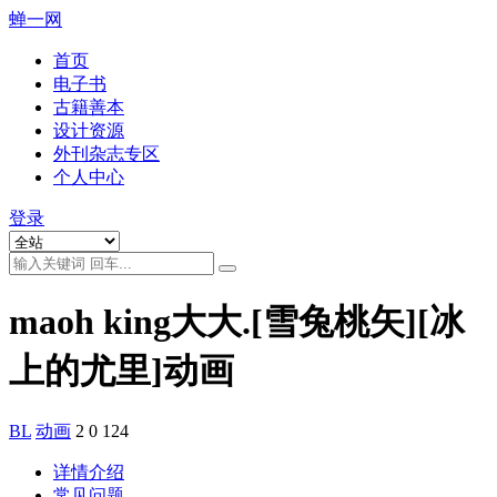
蝉一网
首页
电子书
古籍善本
设计资源
外刊杂志专区
个人中心
登录
maoh king大大.[雪兔桃矢][冰
上的尤里]动画
BL
动画
2
0
124
详情介绍
常见问题