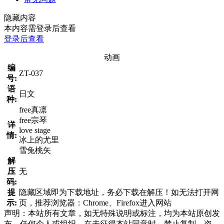
隐藏内容
本内容需登录后查看
登录后查看
动画
编
ZT-037
号:
语
日文
种:
free真凛
free宗琴
详
love stage
情:
冰上的尤里
雪兔桃矢
解
压
无
码:
提
隐藏区域即为下载地址，务必下载在解压！如无法打开网
示:
页，推荐浏览器：Chrome、Firefox进入网站
声明：本站所有文章，如无特殊说明或标注，均为本站原创发
布。任何个人或组织，在未征得本站同意时，禁止复制、盗