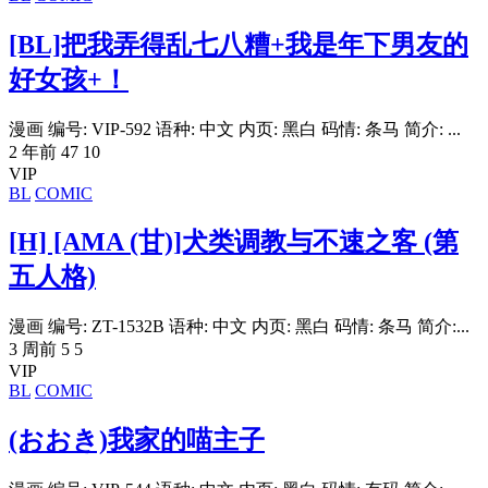
[BL]把我弄得乱七八糟+我是年下男友的
好女孩+！
漫画 编号: VIP-592 语种: 中文 内页: 黑白 码情: 条马 简介: ...
2 年前
47
10
VIP
BL
COMIC
[H] [AMA (甘)]犬类调教与不速之客 (第
五人格)
漫画 编号: ZT-1532B 语种: 中文 内页: 黑白 码情: 条马 简介:...
3 周前
5
5
VIP
BL
COMIC
(おおき)我家的喵主子