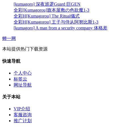
[kumagoro] 深夜巡逻Guard 巨GEN
全彩[Kumagorou]旗本屋敷の色欲魔1-3
全彩H[Kumagorou] The Ritual儀式
全彩H[Kumagorou] 王子与侍从阿努比斯1-3
[kumagoro] A man from a security company 体格差
蝉一网
本站提供热门下载资源
快速导航
个人中心
标签云
网址导航
关于本站
VIP介绍
客服咨询
推广计划