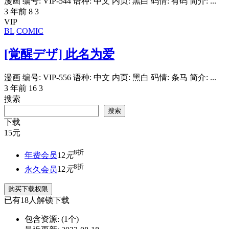
漫画 编号: VIP-544 语种: 中文 内页: 黑白 码情: 有码 简介: ...
3 年前
8
3
VIP
BL
COMIC
[覚醒デザ] 此名为爱
漫画 编号: VIP-556 语种: 中文 内页: 黑白 码情: 条马 简介: ...
3 年前
16
3
搜索
搜索
下载
15
元
8折
年费会员
12
元
8折
永久会员
12
元
购买下载权限
已有
18
人解锁下载
包含资源:
(1个)