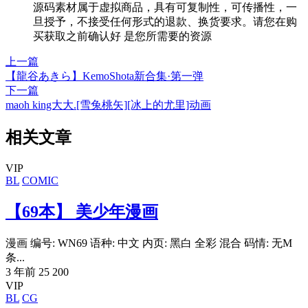
源码素材属于虚拟商品，具有可复制性，可传播性，一
旦授予，不接受任何形式的退款、换货要求。请您在购
买获取之前确认好 是您所需要的资源
上一篇
【龍谷あきら】KemoShota新合集·第一弹
下一篇
maoh king大大.[雪兔桃矢][冰上的尤里]动画
相关文章
VIP
BL
COMIC
【69本】 美少年漫画
漫画 编号: WN69 语种: 中文 内页: 黑白 全彩 混合 码情: 无M
条...
3 年前
25
200
VIP
BL
CG