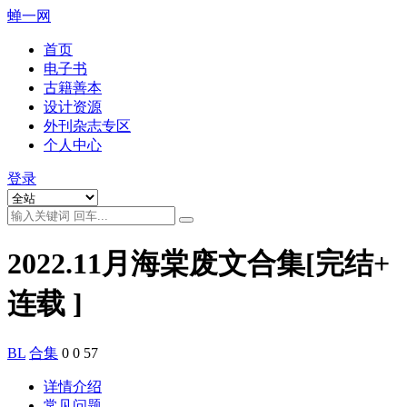
蝉一网
首页
电子书
古籍善本
设计资源
外刊杂志专区
个人中心
登录
2022.11月海棠废文合集[完结+
连载 ]
BL
合集
0
0
57
详情介绍
常见问题