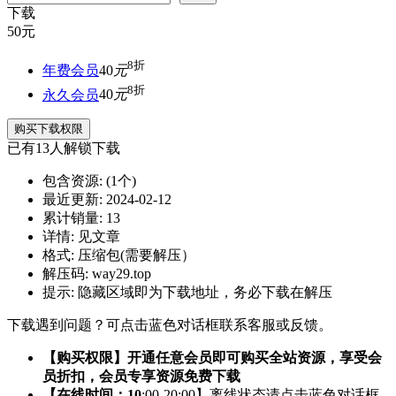
下载
50
元
8折
年费会员
40
元
8折
永久会员
40
元
购买下载权限
已有
13
人解锁下载
包含资源:
(1个)
最近更新:
2024-02-12
累计销量:
13
详情:
见文章
格式:
压缩包(需要解压）
解压码:
way29.top
提示:
隐藏区域即为下载地址，务必下载在解压
下载遇到问题？可点击蓝色对话框联系客服或反馈。
【购买权限】开通任意会员即可购买全站资源，享受会
员折扣，会员专享资源免费下载
【在线时间：10
:00-20:00】离线状态请点击蓝色对话框