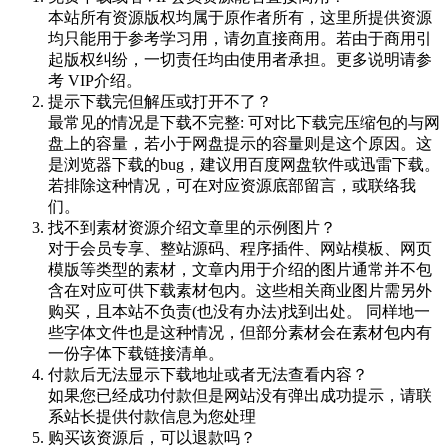
本站所有资源版权均属于原作者所有，这里所提供资源
均只能用于参考学习用，请勿直接商用。若由于商用引
起版权纠纷，一切责任均由使用者承担。更多说明请参
考 VIP介绍。
提示下载完但解压或打开不了？
最常见的情况是下载不完整: 可对比下载完压缩包的与网
盘上的容量，若小于网盘提示的容量则是这个原因。这
是浏览器下载的bug，建议用百度网盘软件或迅雷下载。
若排除这种情况，可在对应资源底部留言，或联络我
们。
找不到素材资源介绍文章里的示例图片？
对于会员专享、整站源码、程序插件、网站模板、网页
模版等类型的素材，文章内用于介绍的图片通常并不包
含在对应可供下载素材包内。这些相关商业图片需另外
购买，且本站不负责(也没有办法)找到出处。 同样地一
些字体文件也是这种情况，但部分素材会在素材包内有
一份字体下载链接清单。
付款后无法显示下载地址或者无法查看内容？
如果您已经成功付款但是网站没有弹出成功提示，请联
系站长提供付款信息为您处理
购买该资源后，可以退款吗？