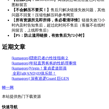
图标留言
【不会解压不要买！】
售后只解决链接失效问题，其他
问题不回复！压缩包解压码参考网页
【
所有资源所见即所得，务必看清详情
】链接失效72小
时内及时告知售后，超过此时间不售后（客服不在线时
间留言，上线即售后）
【PS：防止滥用链接，有效售后为72小时】
近期文章
[kumagoro]隠密忍者の性技指南２
[kumagoro]年轻直男爸爸的性処理事情
[kumagoro]Virgin！童貞柔道部員
全彩[all(AND)]JJ俱乐部！
[kumagoro] 深夜巡逻Guard 巨GEN
蝉一网
本站提供热门下载资源
快速导航