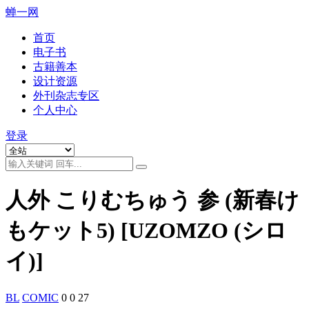
蝉一网
首页
电子书
古籍善本
设计资源
外刊杂志专区
个人中心
登录
人外 こりむちゅう 参 (新春け
もケット5) [UZOMZO (シロ
イ)]
BL
COMIC
0
0
27