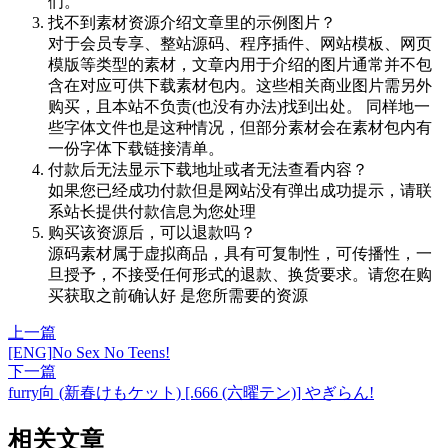
们。
找不到素材资源介绍文章里的示例图片？
对于会员专享、整站源码、程序插件、网站模板、网页
模版等类型的素材，文章内用于介绍的图片通常并不包
含在对应可供下载素材包内。这些相关商业图片需另外
购买，且本站不负责(也没有办法)找到出处。 同样地一
些字体文件也是这种情况，但部分素材会在素材包内有
一份字体下载链接清单。
付款后无法显示下载地址或者无法查看内容？
如果您已经成功付款但是网站没有弹出成功提示，请联
系站长提供付款信息为您处理
购买该资源后，可以退款吗？
源码素材属于虚拟商品，具有可复制性，可传播性，一
旦授予，不接受任何形式的退款、换货要求。请您在购
买获取之前确认好 是您所需要的资源
上一篇
[ENG]No Sex No Teens!
下一篇
furry向 (新春けもケット) [.666 (六曜テン)] やぎらん!
相关文章