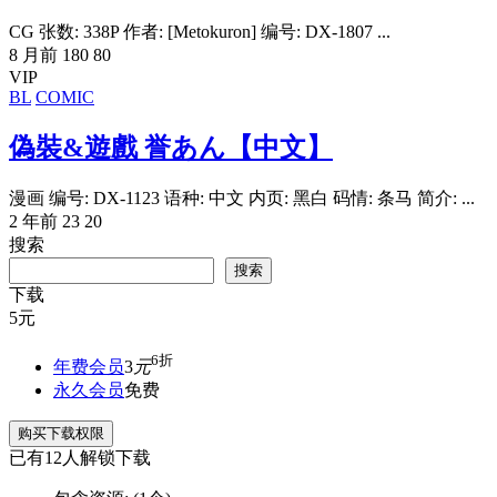
CG 张数: 338P 作者: [Metokuron] 编号: DX-1807 ...
8 月前
180
80
VIP
BL
COMIC
偽裝&遊戲 誉あん【中文】
漫画 编号: DX-1123 语种: 中文 内页: 黑白 码情: 条马 简介: ...
2 年前
23
20
搜索
搜索
下载
5
元
6折
年费会员
3
元
永久会员
免费
购买下载权限
已有
12
人解锁下载