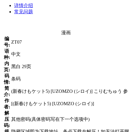
详情介绍
常见问题
漫画
编
ZT07
号:
语
中文
种:
内
黑白 29页
页:
码
条码
情:
简
(新春けもケット5) [UZOMZO (シロイ)] こりむちゅう 参
介:
作
[(新春けもケット5) [UZOMZO (シロイ)]
者:
解
压
其他密码(具体密码写在下一个选项中)
码:
提
隐藏区域即为下载地址，务必下载在解压！如无法打开网