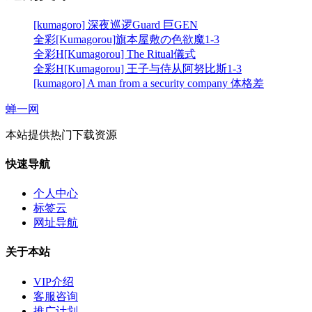
[kumagoro] 深夜巡逻Guard 巨GEN
全彩[Kumagorou]旗本屋敷の色欲魔1-3
全彩H[Kumagorou] The Ritual儀式
全彩H[Kumagorou] 王子与侍从阿努比斯1-3
[kumagoro] A man from a security company 体格差
蝉一网
本站提供热门下载资源
快速导航
个人中心
标签云
网址导航
关于本站
VIP介绍
客服咨询
推广计划