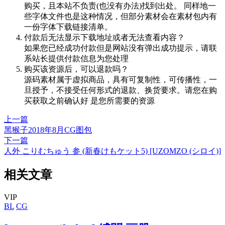
购买，且本站不负责(也没有办法)找到出处。 同样地一
些字体文件也是这种情况，但部分素材会在素材包内有
一份字体下载链接清单。
付款后无法显示下载地址或者无法查看内容？
如果您已经成功付款但是网站没有弹出成功提示，请联
系站长提供付款信息为您处理
购买该资源后，可以退款吗？
源码素材属于虚拟商品，具有可复制性，可传播性，一
旦授予，不接受任何形式的退款、换货要求。请您在购
买获取之前确认好 是您所需要的资源
上一篇
黑猴子2018年8月CG图包
下一篇
人外 こりむちゅう 参 (新春けもケット5) [UZOMZO (シロイ)]
相关文章
VIP
BL
CG