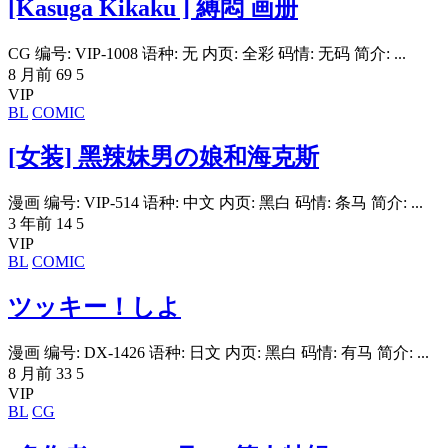
[Kasuga Kikaku ] 縛悶 画册
CG 编号: VIP-1008 语种: 无 内页: 全彩 码情: 无码 简介: ...
8 月前
69
5
VIP
BL
COMIC
[女装] 黑辣妹男の娘和海克斯
漫画 编号: VIP-514 语种: 中文 内页: 黑白 码情: 条马 简介: ...
3 年前
14
5
VIP
BL
COMIC
ツッキー！しよ
漫画 编号: DX-1426 语种: 日文 内页: 黑白 码情: 有马 简介: ...
8 月前
33
5
VIP
BL
CG