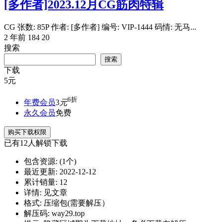
[多作者]2023.12月CG筋肉特辑
CG 张数: 85P 作者: [多作者] 编号: VIP-1444 码情: 无马...
2 年前
184
20
搜索
搜索
下载
5
元
6折
年费会员
3
元
永久会员
免费
购买下载权限
已有
12
人解锁下载
包含资源:
(1个)
最近更新:
2022-12-12
累计销量:
12
详情:
见文章
格式:
压缩包(需要解压）
解压码:
way29.top