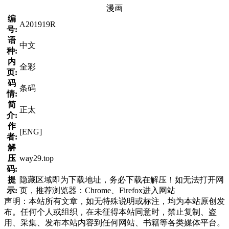
漫画
编
A201919R
号:
语
中文
种:
内
全彩
页:
码
条码
情:
简
正太
介:
作
[ENG]
者:
解
压
way29.top
码:
提
隐藏区域即为下载地址，务必下载在解压！如无法打开网
示:
页，推荐浏览器：Chrome、Firefox进入网站
声明：本站所有文章，如无特殊说明或标注，均为本站原创发
布。任何个人或组织，在未征得本站同意时，禁止复制、盗
用、采集、发布本站内容到任何网站、书籍等各类媒体平台。