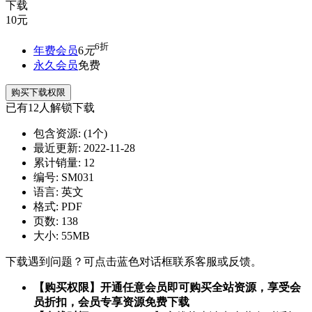
下载
10
元
6折
年费会员
6
元
永久会员
免费
购买下载权限
已有
12
人解锁下载
包含资源:
(1个)
最近更新:
2022-11-28
累计销量:
12
编号:
SM031
语言:
英文
格式:
PDF
页数:
138
大小:
55MB
下载遇到问题？可点击蓝色对话框联系客服或反馈。
【购买权限】开通任意会员即可购买全站资源，享受会
员折扣，会员专享资源免费下载