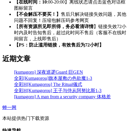
【在线时间：10
:00-20:00】离线状态请点击蓝色对话框
图标留言
【不会解压不要买！】
售后只解决链接失效问题，其他
问题不回复！压缩包解压码参考网页
【
所有资源所见即所得，务必看清详情
】链接失效72小
时内及时告知售后，超过此时间不售后（客服不在线时
间留言，上线即售后）
【PS：防止滥用链接，有效售后为72小时】
近期文章
[kumagoro] 深夜巡逻Guard 巨GEN
全彩[Kumagorou]旗本屋敷の色欲魔1-3
全彩H[Kumagorou] The Ritual儀式
全彩H[Kumagorou] 王子与侍从阿努比斯1-3
[kumagoro] A man from a security company 体格差
蝉一网
本站提供热门下载资源
快速导航