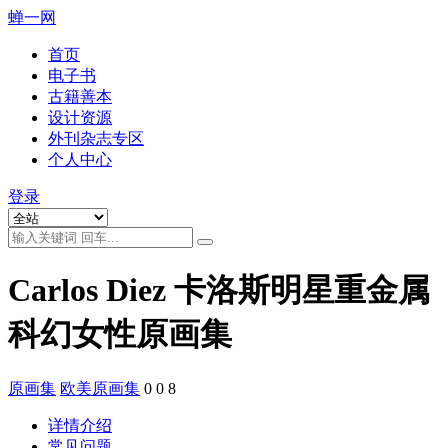
蝉一网
首页
电子书
古籍善本
设计资源
外刊杂志专区
个人中心
登录
Carlos Diez 卡洛斯明星重金属
科幻女性原画集
原画集
欧美原画集
0
0
8
详情介绍
常见问题