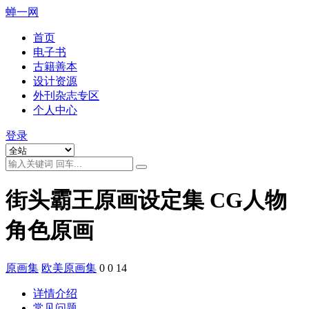
蝉一网
首页
电子书
古籍善本
设计资源
外刊杂志专区
个人中心
登录
街头霸王原画设定集 CG人物
角色原画
原画集
欧美原画集
0
0
14
详情介绍
常见问题