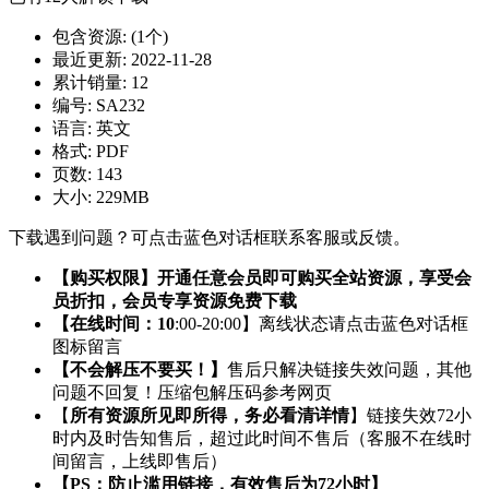
包含资源:
(1个)
最近更新:
2022-11-28
累计销量:
12
编号:
SA232
语言:
英文
格式:
PDF
页数:
143
大小:
229MB
下载遇到问题？可点击蓝色对话框联系客服或反馈。
【购买权限】开通任意会员即可购买全站资源，享受会
员折扣，会员专享资源免费下载
【在线时间：10
:00-20:00】离线状态请点击蓝色对话框
图标留言
【不会解压不要买！】
售后只解决链接失效问题，其他
问题不回复！压缩包解压码参考网页
【
所有资源所见即所得，务必看清详情
】链接失效72小
时内及时告知售后，超过此时间不售后（客服不在线时
间留言，上线即售后）
【PS：防止滥用链接，有效售后为72小时】