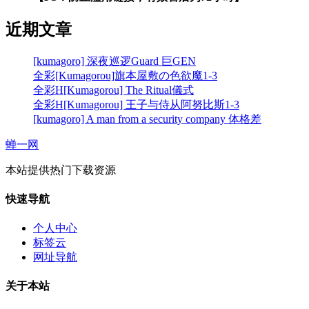
近期文章
[kumagoro] 深夜巡逻Guard 巨GEN
全彩[Kumagorou]旗本屋敷の色欲魔1-3
全彩H[Kumagorou] The Ritual儀式
全彩H[Kumagorou] 王子与侍从阿努比斯1-3
[kumagoro] A man from a security company 体格差
蝉一网
本站提供热门下载资源
快速导航
个人中心
标签云
网址导航
关于本站