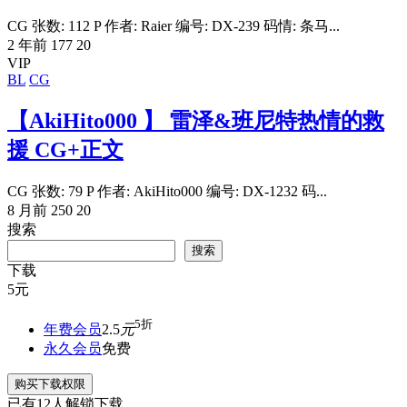
CG 张数: 112 P 作者: Raier 编号: DX-239 码情: 条马...
2 年前
177
20
VIP
BL
CG
【AkiHito000 】 雷泽&班尼特热情的救
援 CG+正文
CG 张数: 79 P 作者: AkiHito000 编号: DX-1232 码...
8 月前
250
20
搜索
搜索
下载
5
元
5折
年费会员
2.5
元
永久会员
免费
购买下载权限
已有
12
人解锁下载