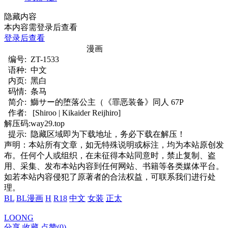
隐藏内容
本内容需登录后查看
登录后查看
漫画
编号:
ZT-1533
语种:
中文
内页:
黑白
码情:
条马
简介:
鰤サー的堕落公主（《罪恶装备》同人 67P
作者:
[Shiroo | Kikaider Reijhiro]
解压码:
way29.top
提示:
隐藏区域即为下载地址，务必下载在解压！
声明：本站所有文章，如无特殊说明或标注，均为本站原创发
布。任何个人或组织，在未征得本站同意时，禁止复制、盗
用、采集、发布本站内容到任何网站、书籍等各类媒体平台。
如若本站内容侵犯了原著者的合法权益，可联系我们进行处
理。
BL
BL漫画
H
R18
中文
女装
正太
LOONG
分享
收藏
点赞(
0
)