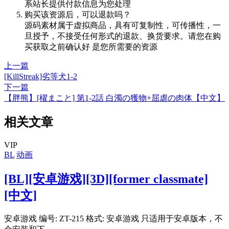
系站长提供付款信息为您处理
购买该资源后，可以退款吗？
源码素材属于虚拟商品，具有可复制性，可传播性，一
旦授予，不接受任何形式的退款、换货要求。请您在购
买获取之前确认好 是您所需要的资源
上一篇
[KillStreak]劣等犬1-2
下一篇
【胖熊】[櫂まこと] 第1-2話 白濁の獲物+屈虐の肉体【中文】
相关文章
VIP
BL
动画
[BL][安卓游戏][3D][former classmate]
[中文]
安卓游戏 编号: ZT-215 格式: 安卓游戏 只适用于安卓版本，不