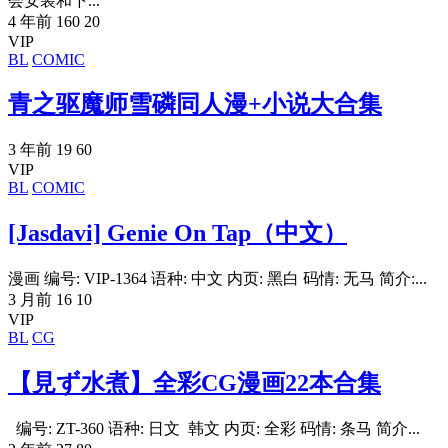
会安装和下...
4 年前
160
20
VIP
BL
COMIC
青之驱魔师雪磷同人漫+小说大合集
3 年前
19
60
VIP
BL
COMIC
[Jasdavi] Genie On Tap（中文）
漫画 编号: VIP-1364 语种: 中文 内页: 黑白 码情: 无马 简介:...
3 月前
16
10
VIP
BL
CG
【見ず水煮】全彩CG漫画22本合集
编号: ZT-360 语种: 日文 韩文 内页: 全彩 码情: 条马 简介...