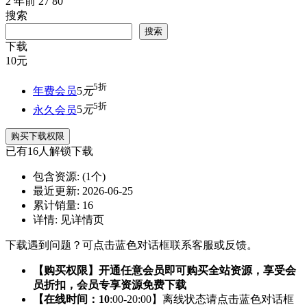
2 年前
27
80
搜索
搜索
下载
10
元
5折
年费会员
5
元
5折
永久会员
5
元
购买下载权限
已有
16
人解锁下载
包含资源:
(1个)
最近更新:
2026-06-25
累计销量:
16
详情:
见详情页
下载遇到问题？可点击蓝色对话框联系客服或反馈。
【购买权限】开通任意会员即可购买全站资源，享受会
员折扣，会员专享资源免费下载
【在线时间：10
:00-20:00】离线状态请点击蓝色对话框