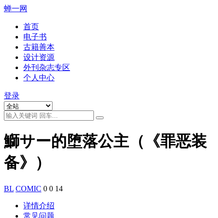
蝉一网
首页
电子书
古籍善本
设计资源
外刊杂志专区
个人中心
登录
鰤サー的堕落公主（《罪恶装
备》）
BL
COMIC
0
0
14
详情介绍
常见问题