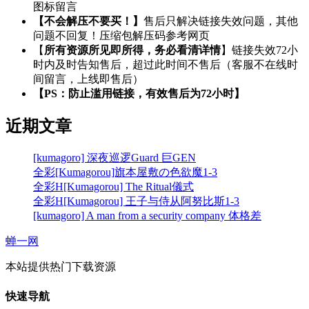
图标留言
【不会解压不要买！】
售后只解决链接失效问题，其他
问题不回复！压缩包解压码参考网页
【
所有资源所见即所得，务必看清详情
】链接失效72小
时内及时告知售后，超过此时间不售后（客服不在线时
间留言，上线即售后）
【PS：防止滥用链接，有效售后为72小时】
近期文章
[kumagoro] 深夜巡逻Guard 巨GEN
全彩[Kumagorou]旗本屋敷の色欲魔1-3
全彩H[Kumagorou] The Ritual儀式
全彩H[Kumagorou] 王子与侍从阿努比斯1-3
[kumagoro] A man from a security company 体格差
蝉一网
本站提供热门下载资源
快速导航