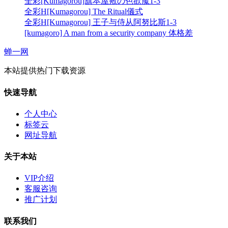
全彩[Kumagorou]旗本屋敷の色欲魔1-3
全彩H[Kumagorou] The Ritual儀式
全彩H[Kumagorou] 王子与侍从阿努比斯1-3
[kumagoro] A man from a security company 体格差
蝉一网
本站提供热门下载资源
快速导航
个人中心
标签云
网址导航
关于本站
VIP介绍
客服咨询
推广计划
联系我们