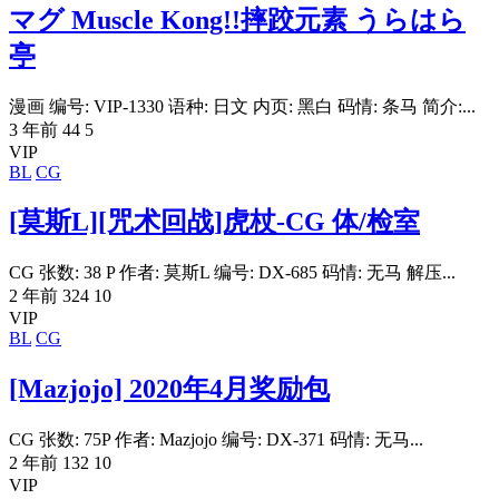
マグ Muscle Kong!!摔跤元素 うらはら
亭
漫画 编号: VIP-1330 语种: 日文 内页: 黑白 码情: 条马 简介:...
3 年前
44
5
VIP
BL
CG
[莫斯L][咒术回战]虎杖-CG 体/检室
CG 张数: 38 P 作者: 莫斯L 编号: DX-685 码情: 无马 解压...
2 年前
324
10
VIP
BL
CG
[Mazjojo] 2020年4月奖励包
CG 张数: 75P 作者: Mazjojo 编号: DX-371 码情: 无马...
2 年前
132
10
VIP