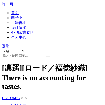
蝉一网
首页
电子书
古籍善本
设计资源
外刊杂志专区
个人中心
登录
[凛遥][ロード／福徳紗織]
There is no accounting for
tastes.
BL
COMIC
0
0
8