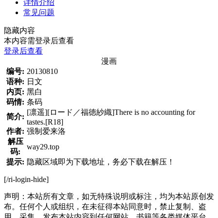
详情介绍
常见问题
隐藏内容
本内容需登录后查看
登录后查看
漫画
编号:
20130810
语种:
日文
内页:
黑白
码情:
条码
[凛遥][ロード／福徳紗織]There is no accounting for
简介:
tastes.[R18]
作者:
强制爱来洛
解压
way29.top
码:
提示:
隐藏区域即为下载地址，务必下载在解压！
[/ri-login-hide]
声明：本站所有文章，如无特殊说明或标注，均为本站原创发
布。任何个人或组织，在未征得本站同意时，禁止复制、盗
用、采集、发布本站内容到任何网站、书籍等各类媒体平台。