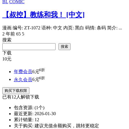
BL
COMIC
【叔控】教练和我！ [中文]
漫画 编号: ZT-1072 语种: 中文 内页: 黑白 码情: 条码 简介: ...
2 年前
65
5
搜索
搜索
下载
10
元
6折
年费会员
6
元
6折
永久会员
6
元
购买下载权限
已有
12
人解锁下载
包含资源:
(1个)
最近更新:
2026-01-30
累计销量:
12
关于购买:
建议充值余额购买，跳转更稳定