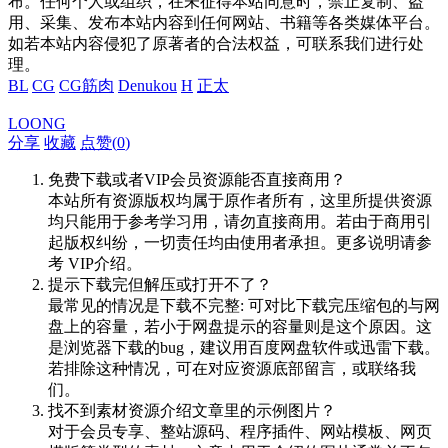
布。任何个人或组织，在未征得本站同意时，禁止复制、盗
用、采集、发布本站内容到任何网站、书籍等各类媒体平台。
如若本站内容侵犯了原著者的合法权益，可联系我们进行处
理。
BL
CG
CG筋肉
Denukou
H
正太
LOONG
分享
收藏
点赞(
0
)
免费下载或者VIP会员资源能否直接商用？
本站所有资源版权均属于原作者所有，这里所提供资源
均只能用于参考学习用，请勿直接商用。若由于商用引
起版权纠纷，一切责任均由使用者承担。更多说明请参
考 VIP介绍。
提示下载完但解压或打开不了？
最常见的情况是下载不完整: 可对比下载完压缩包的与网
盘上的容量，若小于网盘提示的容量则是这个原因。这
是浏览器下载的bug，建议用百度网盘软件或迅雷下载。
若排除这种情况，可在对应资源底部留言，或联络我
们。
找不到素材资源介绍文章里的示例图片？
对于会员专享、整站源码、程序插件、网站模板、网页