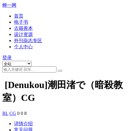
蝉一网
首页
电子书
古籍善本
设计资源
外刊杂志专区
个人中心
登录
[Denukou]潮田渚で（暗殺教
室）CG
BL
CG
0
0
8
详情介绍
常见问题