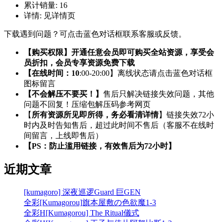
累计销量:
16
详情:
见详情页
下载遇到问题？可点击蓝色对话框联系客服或反馈。
【购买权限】开通任意会员即可购买全站资源，享受会
员折扣，会员专享资源免费下载
【在线时间：10
:00-20:00】离线状态请点击蓝色对话框
图标留言
【不会解压不要买！】
售后只解决链接失效问题，其他
问题不回复！压缩包解压码参考网页
【
所有资源所见即所得，务必看清详情
】链接失效72小
时内及时告知售后，超过此时间不售后（客服不在线时
间留言，上线即售后）
【PS：防止滥用链接，有效售后为72小时】
近期文章
[kumagoro] 深夜巡逻Guard 巨GEN
全彩[Kumagorou]旗本屋敷の色欲魔1-3
全彩H[Kumagorou] The Ritual儀式