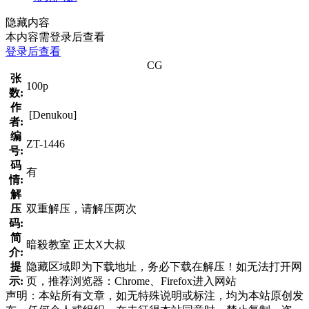
隐藏内容
本内容需登录后查看
登录后查看
CG
张
100p
数:
作
[Denukou]
者:
编
ZT-1446
号:
码
有
情:
解
压
双重解压，请解压两次
码:
简
暗殺教室 正太X大叔
介:
提
隐藏区域即为下载地址，务必下载在解压！如无法打开网
示:
页，推荐浏览器：Chrome、Firefox进入网站
声明：本站所有文章，如无特殊说明或标注，均为本站原创发