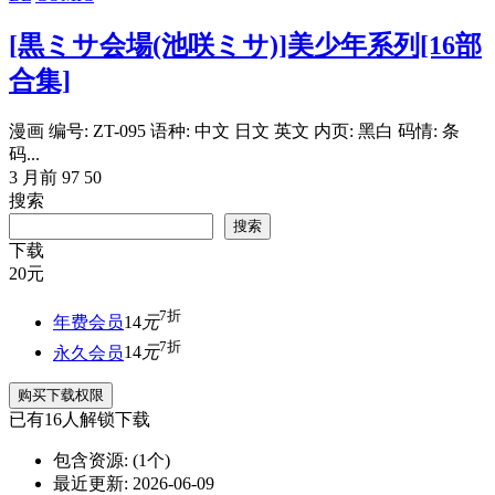
[黒ミサ会場(池咲ミサ)]美少年系列[16部
合集]
漫画 编号: ZT-095 语种: 中文 日文 英文 内页: 黑白 码情: 条
码...
3 月前
97
50
搜索
搜索
下载
20
元
7折
年费会员
14
元
7折
永久会员
14
元
购买下载权限
已有
16
人解锁下载
包含资源:
(1个)
最近更新:
2026-06-09