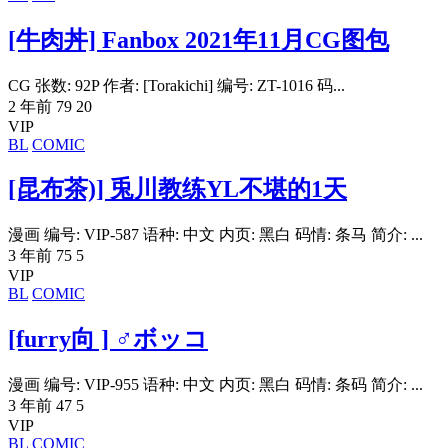
[牛肉丼] Fanbox 2021年11月CG图包
CG 张数: 92P 作者: [Torakichi] 编号: ZT-1016 码...
2 年前
79
20
VIP
BL
COMIC
[昆布茶)] 兎川教练YL不堪的1天
漫画 编号: VIP-587 语种: 中文 内页: 黑白 码情: 条马 简介: ...
3 年前
75
5
VIP
BL
COMIC
[furry向 ] ♂ボッコ
漫画 编号: VIP-955 语种: 中文 内页: 黑白 码情: 条码 简介: ...
3 年前
47
5
VIP
BL
COMIC