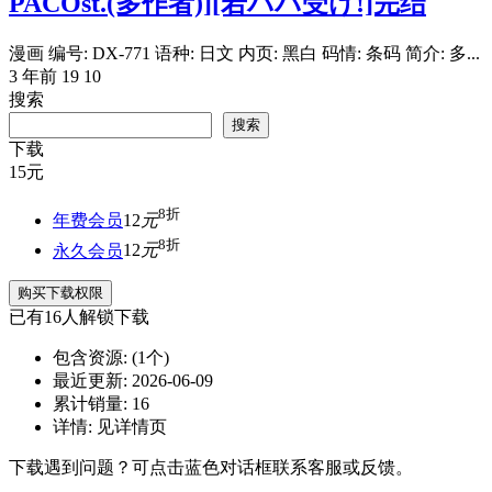
PACOst.(多作者)][若パパ受け!]完结
漫画 编号: DX-771 语种: 日文 内页: 黑白 码情: 条码 简介: 多...
3 年前
19
10
搜索
搜索
下载
15
元
8折
年费会员
12
元
8折
永久会员
12
元
购买下载权限
已有
16
人解锁下载
包含资源:
(1个)
最近更新:
2026-06-09
累计销量:
16
详情:
见详情页
下载遇到问题？可点击蓝色对话框联系客服或反馈。