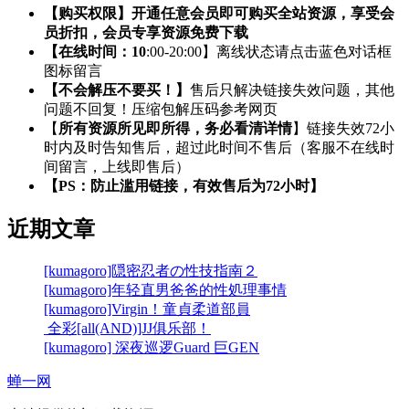
【购买权限】开通任意会员即可购买全站资源，享受会
员折扣，会员专享资源免费下载
【在线时间：10
:00-20:00】离线状态请点击蓝色对话框
图标留言
【不会解压不要买！】
售后只解决链接失效问题，其他
问题不回复！压缩包解压码参考网页
【
所有资源所见即所得，务必看清详情
】链接失效72小
时内及时告知售后，超过此时间不售后（客服不在线时
间留言，上线即售后）
【PS：防止滥用链接，有效售后为72小时】
近期文章
[kumagoro]隠密忍者の性技指南２
[kumagoro]年轻直男爸爸的性処理事情
[kumagoro]Virgin！童貞柔道部員
全彩[all(AND)]JJ俱乐部！
[kumagoro] 深夜巡逻Guard 巨GEN
蝉一网