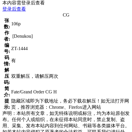
本内容需登录后查看
登录后查看
CG
张
106p
数:
作
[Denukou]
者:
编
ZT-1444
号:
码
有
情:
解
压
双重解压，请解压两次
码:
简
Fate/Grand Order CG H
介:
提
隐藏区域即为下载地址，务必下载在解压！如无法打开网
示:
页，推荐浏览器：Chrome、Firefox进入网站
声明：本站所有文章，如无特殊说明或标注，均为本站原创发
布。任何个人或组织，在未征得本站同意时，禁止复制、盗
用、采集、发布本站内容到任何网站、书籍等各类媒体平台。
如若本站内容侵犯了原著者的合法权益，可联系我们进行处