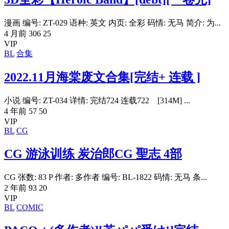
漫画 编号: ZT-029 语种: 英文 内页: 全彩 码情: 无马 简介: 为...
4 月前
306
25
VIP
BL
合集
2022.11月海棠废文合集[完结+ 连载 ]
小说 编号: ZT-034 详情: 完结724 连载722 [314M] ...
4 年前
57
50
VIP
BL
CG
CG 游泳训练 炭治郎CG 聖志 4部
CG 张数: 83 P 作者: 多作者 编号: BL-1822 码情: 无马 条...
2 年前
93
20
VIP
BL
COMIC