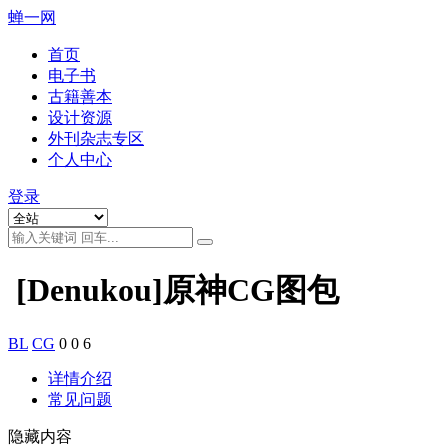
蝉一网
首页
电子书
古籍善本
设计资源
外刊杂志专区
个人中心
登录
[Denukou]原神CG图包
BL
CG
0
0
6
详情介绍
常见问题
隐藏内容