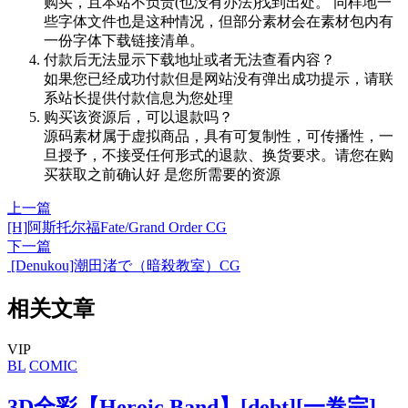
购买，且本站不负责(也没有办法)找到出处。 同样地一
些字体文件也是这种情况，但部分素材会在素材包内有
一份字体下载链接清单。
付款后无法显示下载地址或者无法查看内容？
如果您已经成功付款但是网站没有弹出成功提示，请联
系站长提供付款信息为您处理
购买该资源后，可以退款吗？
源码素材属于虚拟商品，具有可复制性，可传播性，一
旦授予，不接受任何形式的退款、换货要求。请您在购
买获取之前确认好 是您所需要的资源
上一篇
[H]阿斯托尔福Fate/Grand Order CG
下一篇
[Denukou]潮田渚で（暗殺教室）CG
相关文章
VIP
BL
COMIC
3D全彩【Heroic Band】[debt][一卷完]