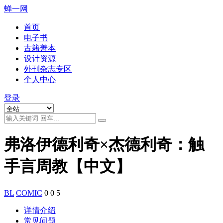
蝉一网
首页
电子书
古籍善本
设计资源
外刊杂志专区
个人中心
登录
弗洛伊德利奇×杰德利奇：触
手言周教【中文】
BL
COMIC
0
0
5
详情介绍
常见问题