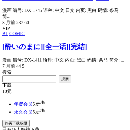
漫画 编号: DX-1745 语种: 中文 日文 内页: 黑白 码情: 条马
简...
8 月前
237
60
VIP
BL
COMIC
[酔いのまに][全一话][完结]
漫画 编号: DX-1411 语种: 中文 内页: 黑白 码情: 条马 简介: ...
7 月前
44
5
搜索
搜索
下载
10
元
5折
年费会员
5
元
5折
永久会员
5
元
购买下载权限
已有
16
人解锁下载