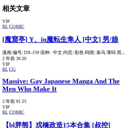
相关文章
VIP
BL
COMIC
[魔窟亭] Y、in魔転生隼人 [中文] 男/娘
漫画 编号: DX-159 语种: 中文 内页: 彩色 码情: 条马 薄码 简...
2 年前
39
20
VIP
BL
CG
Massive: Gay Japanese Manga And The
Men Who Make It
2 年前
91
25
VIP
BL
COMIC
【bl胖熊】戎橋政造15本合集 [叔控]