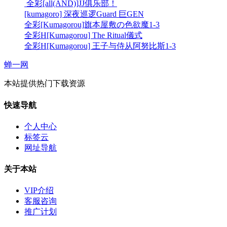
全彩[all(AND)]JJ俱乐部！
[kumagoro] 深夜巡逻Guard 巨GEN
全彩[Kumagorou]旗本屋敷の色欲魔1-3
全彩H[Kumagorou] The Ritual儀式
全彩H[Kumagorou] 王子与侍从阿努比斯1-3
蝉一网
本站提供热门下载资源
快速导航
个人中心
标签云
网址导航
关于本站
VIP介绍
客服咨询
推广计划