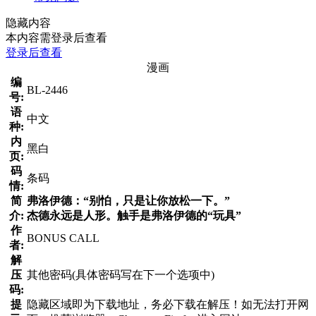
隐藏内容
本内容需登录后查看
登录后查看
漫画
编
BL-2446
号:
语
中文
种:
内
黑白
页:
码
条码
情:
简
弗洛伊德：“别怕，只是让你放松一下。”
介:
杰德永远是人形。触手是弗洛伊德的“玩具”
作
BONUS CALL
者:
解
压
其他密码(具体密码写在下一个选项中)
码:
提
隐藏区域即为下载地址，务必下载在解压！如无法打开网