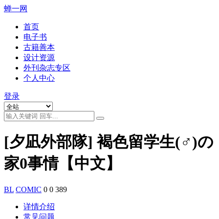
蝉一网
首页
电子书
古籍善本
设计资源
外刊杂志专区
个人中心
登录
[夕凪外部隊] 褐色留学生(♂)の
家0事情【中文】
BL
COMIC
0
0
389
详情介绍
常见问题