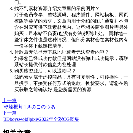
们。
找不到素材资源介绍文章里的示例图片？
对于会员专享、整站源码、程序插件、网站模板、网页
模版等类型的素材，文章内用于介绍的图片通常并不包
含在对应可供下载素材包内。这些相关商业图片需另外
购买，且本站不负责(也没有办法)找到出处。 同样地一
些字体文件也是这种情况，但部分素材会在素材包内有
一份字体下载链接清单。
付款后无法显示下载地址或者无法查看内容？
如果您已经成功付款但是网站没有弹出成功提示，请联
系站长提供付款信息为您处理
购买该资源后，可以退款吗？
源码素材属于虚拟商品，具有可复制性，可传播性，一
旦授予，不接受任何形式的退款、换货要求。请您在购
买获取之前确认好 是您所需要的资源
上一篇
[乾燥榎茸 ] きのこのつあ
下一篇
[3Dboyswold]pixiv2022年全彩CG图集