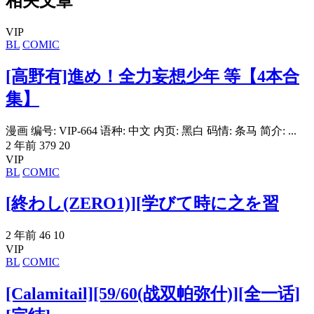
相关文章
VIP
BL
COMIC
[高野有]進め！全力妄想少年 等【4本合
集】
漫画 编号: VIP-664 语种: 中文 内页: 黑白 码情: 条马 简介: ...
2 年前
379
20
VIP
BL
COMIC
[終わし(ZERO1)][学びて時に之を習
2 年前
46
10
VIP
BL
COMIC
[Calamitail][59/60(战双帕弥什)][全一话]