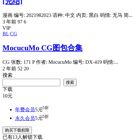
[完结]
漫画 编号: 2021982023 语种: 中文 内页: 黑白 码情: 无马 简...
3 年前
97
6
VIP
BL
CG
MocucuMo CG图包合集
CG 张数: 171 P 作者: MocucuMo 编号: DX-419 码情:...
2 年前
52
20
搜索
搜索
下载
10
元
5折
年费会员
5
元
5折
永久会员
5
元
购买下载权限
已有
13
人解锁下载