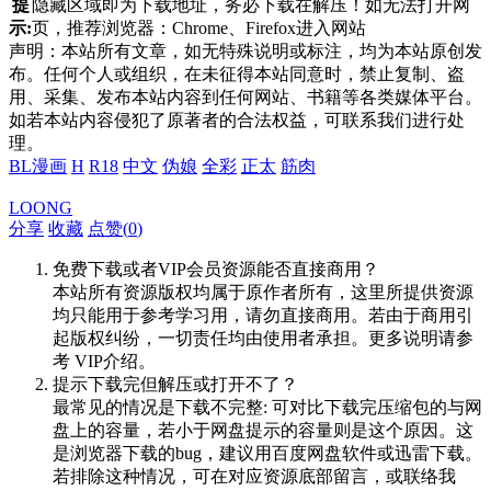
提
隐藏区域即为下载地址，务必下载在解压！如无法打开网
示:
页，推荐浏览器：Chrome、Firefox进入网站
声明：本站所有文章，如无特殊说明或标注，均为本站原创发
布。任何个人或组织，在未征得本站同意时，禁止复制、盗
用、采集、发布本站内容到任何网站、书籍等各类媒体平台。
如若本站内容侵犯了原著者的合法权益，可联系我们进行处
理。
BL漫画
H
R18
中文
伪娘
全彩
正太
筋肉
LOONG
分享
收藏
点赞(
0
)
免费下载或者VIP会员资源能否直接商用？
本站所有资源版权均属于原作者所有，这里所提供资源
均只能用于参考学习用，请勿直接商用。若由于商用引
起版权纠纷，一切责任均由使用者承担。更多说明请参
考 VIP介绍。
提示下载完但解压或打开不了？
最常见的情况是下载不完整: 可对比下载完压缩包的与网
盘上的容量，若小于网盘提示的容量则是这个原因。这
是浏览器下载的bug，建议用百度网盘软件或迅雷下载。
若排除这种情况，可在对应资源底部留言，或联络我