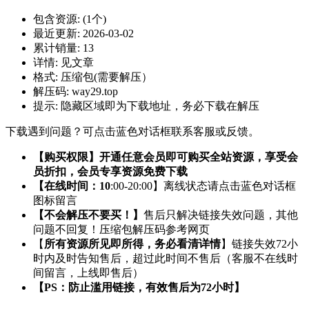
包含资源:
(1个)
最近更新:
2026-03-02
累计销量:
13
详情:
见文章
格式:
压缩包(需要解压）
解压码:
way29.top
提示:
隐藏区域即为下载地址，务必下载在解压
下载遇到问题？可点击蓝色对话框联系客服或反馈。
【购买权限】开通任意会员即可购买全站资源，享受会
员折扣，会员专享资源免费下载
【在线时间：10
:00-20:00】离线状态请点击蓝色对话框
图标留言
【不会解压不要买！】
售后只解决链接失效问题，其他
问题不回复！压缩包解压码参考网页
【
所有资源所见即所得，务必看清详情
】链接失效72小
时内及时告知售后，超过此时间不售后（客服不在线时
间留言，上线即售后）
【PS：防止滥用链接，有效售后为72小时】