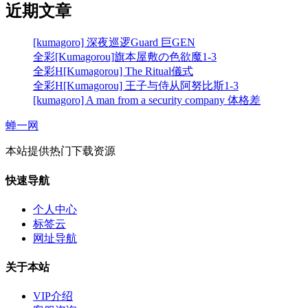
近期文章
[kumagoro] 深夜巡逻Guard 巨GEN
全彩[Kumagorou]旗本屋敷の色欲魔1-3
全彩H[Kumagorou] The Ritual儀式
全彩H[Kumagorou] 王子与侍从阿努比斯1-3
[kumagoro] A man from a security company 体格差
蝉一网
本站提供热门下载资源
快速导航
个人中心
标签云
网址导航
关于本站
VIP介绍