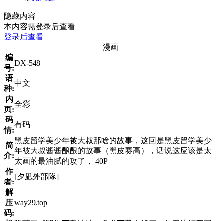
隐藏内容
本内容需登录后查看
登录后查看
漫画
编
DX-548
号:
语
中文
种:
内
全彩
页:
码
有码
情:
黑皮留学美少年被大叔那啥的故事，这回是黑皮留学美少
简
年被大叔酱酱酿酿的故事（黑皮赛高），话说这应该是太
介:
太画的最油腻的攻了， 40P
作
[夕凪外部隊]
者:
解
压
way29.top
码: