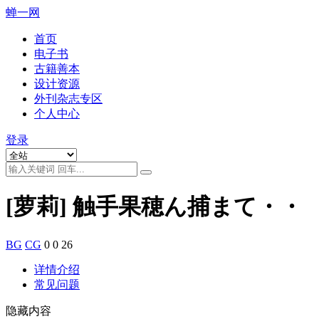
蝉一网
首页
电子书
古籍善本
设计资源
外刊杂志专区
个人中心
登录
[萝莉] 触手果穂ん捕まて・・
BG
CG
0
0
26
详情介绍
常见问题
隐藏内容