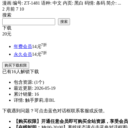
漫画 编号: ZT-1481 语种: 中文 内页: 黑白 码情: 条码 简介: ...
2 月前
7
10
搜索
搜索
下载
20
元
7折
年费会员
14
元
7折
永久会员
14
元
购买下载权限
已有
16
人解锁下载
包含资源:
(1个)
最近更新:
2026-05-19
累计销量:
16
详情:
触手萝莉,非BL
下载遇到问题？可点击蓝色对话框联系客服或反馈。
【购买权限】开通任意会员即可购买全站资源，享受会员
【在线时间：10
:00-20:00】离线状态请点击蓝色对话框