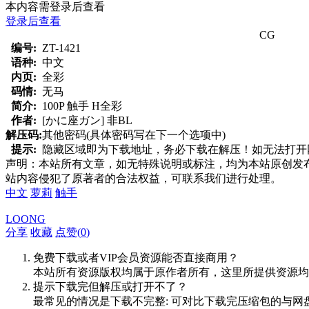
本内容需登录后查看
登录后查看
CG
编号:
ZT-1421
语种:
中文
内页:
全彩
码情:
无马
简介:
100P 触手 H全彩
作者:
[かに座ガン] 非BL
解压码:
其他密码(具体密码写在下一个选项中)
提示:
隐藏区域即为下载地址，务必下载在解压！如无法打开网页，
声明：本站所有文章，如无特殊说明或标注，均为本站原创发
站内容侵犯了原著者的合法权益，可联系我们进行处理。
中文
萝莉
触手
LOONG
分享
收藏
点赞(
0
)
免费下载或者VIP会员资源能否直接商用？
本站所有资源版权均属于原作者所有，这里所提供资源均
提示下载完但解压或打开不了？
最常见的情况是下载不完整: 可对比下载完压缩包的与网