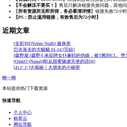
【不会解压不要买！】
售后只解决链接失效问题，其他问
【
所有资源所见即所得，务必看清详情
】链接失效72小
【PS：防止滥用链接，有效售后为72小时】
近期文章
[全彩][H]Yetigo NullQ 健身房
巴夫洛夫的大貓貓 01-14 [完結]
[森野屋 (森野)] 来应聘女仆兼职的伪娘，被T教到CI.。
[OinkO (Nanai)]听从甜蜜施虐天使的话[H]
[おとと]大揭秘！大朋友的小秘密
蝉一网
本站提供热门下载资源
快速导航
个人中心
标签云
网址导航