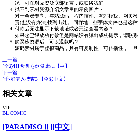
况，可在对应资源底部留言，或联络我们。
找不到素材资源介绍文章里的示例图片？
对于会员专享、整站源码、程序插件、网站模板、网页模
责(也没有办法)找到出处。 同样地一些字体文件也是这
付款后无法显示下载地址或者无法查看内容？
如果您已经成功付款但是网站没有弹出成功提示，请联系
购买该资源后，可以退款吗？
源码素材属于虚拟商品，具有可复制性，可传播性，一旦
上一篇
[全彩H] 母乳を飲健康に【中】
下一篇
[千桜]潜入捜査3 【全彩中文】
相关文章
VIP
BL
COMIC
[PARADISOⅡ][中文]