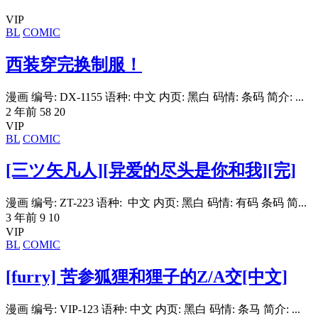
VIP
BL
COMIC
西装穿完换制服！
漫画 编号: DX-1155 语种: 中文 内页: 黑白 码情: 条码 简介: ...
2 年前
58
20
VIP
BL
COMIC
[三ツ矢凡人][异爱的尽头是你和我][完]
漫画 编号: ZT-223 语种: 中文 内页: 黑白 码情: 有码 条码 简...
3 年前
9
10
VIP
BL
COMIC
[furry] 苦参狐狸和狸子的Z/A交[中文]
漫画 编号: VIP-123 语种: 中文 内页: 黑白 码情: 条马 简介: ...