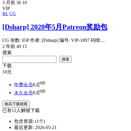
3 月前
36
10
VIP
BL
CG
[Dsharp] 2020年5月Patreon奖励包
CG 张数: 65P 作者: [Dsharp] 编号: VIP-1897 码情:...
2 年前
49
15
搜索
搜索
下载
10
元
8折
年费会员
8
元
8折
永久会员
8
元
购买下载权限
已有
12
人解锁下载
包含资源:
(1个)
最近更新:
2026-05-21