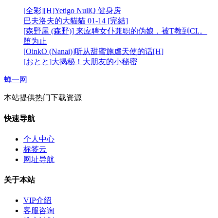
[全彩][H]Yetigo NullQ 健身房
巴夫洛夫的大貓貓 01-14 [完結]
[森野屋 (森野)] 来应聘女仆兼职的伪娘，被T教到CI.。
堕为止
[OinkO (Nanai)]听从甜蜜施虐天使的话[H]
[おとと]大揭秘！大朋友的小秘密
蝉一网
本站提供热门下载资源
快速导航
个人中心
标签云
网址导航
关于本站
VIP介绍
客服咨询