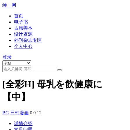
蝉一网
首页
电子书
古籍善本
设计资源
外刊杂志专区
个人中心
登录
[全彩H] 母乳を飲健康に
【中】
BG
日韩漫画
0
0
12
详情介绍
常见问题