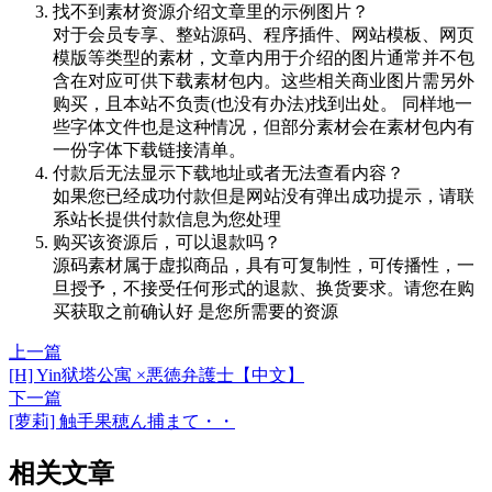
找不到素材资源介绍文章里的示例图片？
对于会员专享、整站源码、程序插件、网站模板、网页
模版等类型的素材，文章内用于介绍的图片通常并不包
含在对应可供下载素材包内。这些相关商业图片需另外
购买，且本站不负责(也没有办法)找到出处。 同样地一
些字体文件也是这种情况，但部分素材会在素材包内有
一份字体下载链接清单。
付款后无法显示下载地址或者无法查看内容？
如果您已经成功付款但是网站没有弹出成功提示，请联
系站长提供付款信息为您处理
购买该资源后，可以退款吗？
源码素材属于虚拟商品，具有可复制性，可传播性，一
旦授予，不接受任何形式的退款、换货要求。请您在购
买获取之前确认好 是您所需要的资源
上一篇
[H] Yin狱塔公寓 ×悪徳弁護士【中文】
下一篇
[萝莉] 触手果穂ん捕まて・・
相关文章