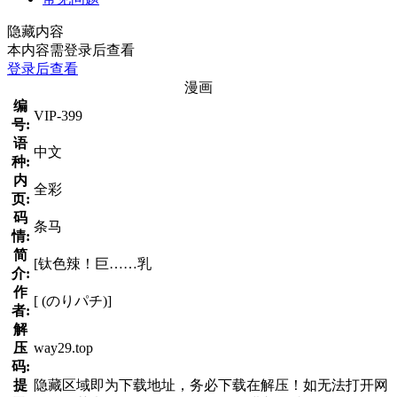
隐藏内容
本内容需登录后查看
登录后查看
漫画
编
VIP-399
号:
语
中文
种:
内
全彩
页:
码
条马
情:
简
[钛色辣！巨……乳
介:
作
[ (のりパチ)]
者:
解
压
way29.top
码:
提
隐藏区域即为下载地址，务必下载在解压！如无法打开网