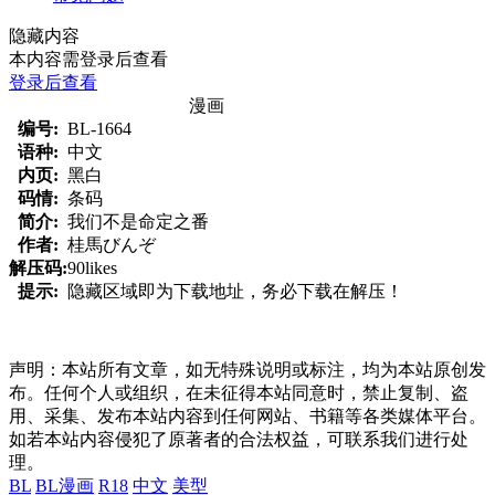
隐藏内容
本内容需登录后查看
登录后查看
漫画
编号:
BL-1664
语种:
中文
内页:
黑白
码情:
条码
简介:
我们不是命定之番
作者:
桂馬びんぞ
解压码:
90likes
提示:
隐藏区域即为下载地址，务必下载在解压！
声明：本站所有文章，如无特殊说明或标注，均为本站原创发
布。任何个人或组织，在未征得本站同意时，禁止复制、盗
用、采集、发布本站内容到任何网站、书籍等各类媒体平台。
如若本站内容侵犯了原著者的合法权益，可联系我们进行处
理。
BL
BL漫画
R18
中文
美型