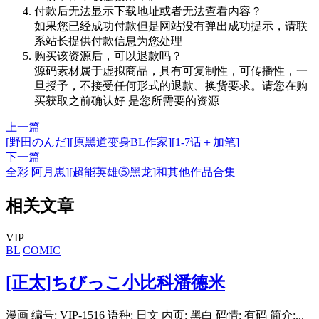
付款后无法显示下载地址或者无法查看内容？
如果您已经成功付款但是网站没有弹出成功提示，请联
系站长提供付款信息为您处理
购买该资源后，可以退款吗？
源码素材属于虚拟商品，具有可复制性，可传播性，一
旦授予，不接受任何形式的退款、换货要求。请您在购
买获取之前确认好 是您所需要的资源
上一篇
[野田のんだ][原黑道变身BL作家][1-7话＋加笔]
下一篇
全彩 阿月崽][超能英雄⑤黑龙]和其他作品合集
相关文章
VIP
BL
COMIC
[正太]ちびっこ小比科潘德米
漫画 编号: VIP-1516 语种: 日文 内页: 黑白 码情: 有码 简介:...