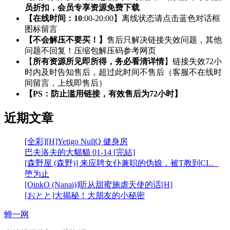
员折扣，会员专享资源免费下载
【在线时间：10
:00-20:00】离线状态请点击蓝色对话框
图标留言
【不会解压不要买！】
售后只解决链接失效问题，其他
问题不回复！压缩包解压码参考网页
【
所有资源所见即所得，务必看清详情
】链接失效72小
时内及时告知售后，超过此时间不售后（客服不在线时
间留言，上线即售后）
【PS：防止滥用链接，有效售后为72小时】
近期文章
[全彩][H]Yetigo NullQ 健身房
巴夫洛夫的大貓貓 01-14 [完結]
[森野屋 (森野)] 来应聘女仆兼职的伪娘，被T教到CI.。
堕为止
[OinkO (Nanai)]听从甜蜜施虐天使的话[H]
[おとと]大揭秘！大朋友的小秘密
蝉一网