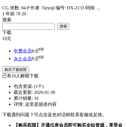
CG 张数: 84 P 作者: Taryuji 编号: DX-2133 码情: ...
1 年前
78
20
搜索
搜索
下载
10
元
8折
年费会员
8
元
8折
永久会员
8
元
购买下载权限
已有
16
人解锁下载
包含资源:
(1个)
最近更新:
2026-01-30
累计销量:
16
详情:
这里是描述内容
下载遇到问题？可点击蓝色对话框联系客服或反馈。
【购买权限】开通任意会员即可购买全站资源，享受会