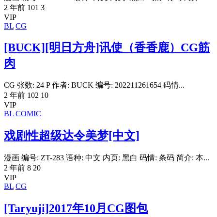
2 年前
101
3
VIP
BL
CG
[BUCK][明日方舟]讯使（香香鹿）CG筋
肉
CG 张数: 24 P 作者: BUCK 编号: 202211261654 码情...
2 年前
102
10
VIP
BL
COMIC
戏剧性超级达令美梦[中文]
漫画 编号: ZT-283 语种: 中文 内页: 黑白 码情: 条码 简介: 本...
2 年前
8
20
VIP
BL
CG
[Taryuji]2017年10月CG图包