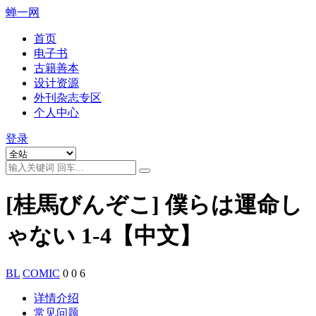
蝉一网
首页
电子书
古籍善本
设计资源
外刊杂志专区
个人中心
登录
[桂馬びんぞこ] 僕らは運命し
ゃない 1-4【中文】
BL
COMIC
0
0
6
详情介绍
常见问题