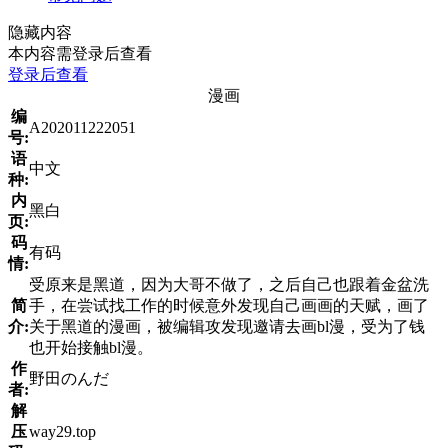
隐藏内容
本内容需登录后查看
登录后查看
漫画
编
A202011222051
号:
语
中文
种:
内
黑白
页:
码
有码
情:
受原来是黑道，因为大哥不做了，之后自己也跟着金盆洗
简
手，在尝试找工作的时候意外发现自己画画的天赋，画了
介:
关于黑道的漫画，被编辑攻发现邀请去画bl漫，受为了钱
也开始接触bl漫。
作
野田のんだ
者:
解
压
way29.top