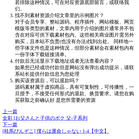
若排除这种情况，可在对应资源底部留言，或联络我
们。
找不到素材资源介绍文章里的示例图片？
对于会员专享、整站源码、程序插件、网站模板、网页
模版等类型的素材，文章内用于介绍的图片通常并不包
含在对应可供下载素材包内。这些相关商业图片需另外
购买，且本站不负责(也没有办法)找到出处。 同样地一
些字体文件也是这种情况，但部分素材会在素材包内有
一份字体下载链接清单。
付款后无法显示下载地址或者无法查看内容？
如果您已经成功付款但是网站没有弹出成功提示，请联
系站长提供付款信息为您处理
购买该资源后，可以退款吗？
源码素材属于虚拟商品，具有可复制性，可传播性，一
旦授予，不接受任何形式的退款、换货要求。请您在购
买获取之前确认好 是您所需要的资源
上一篇
全彩 [お父さんと子供のボク 父-子系列
下一篇
[桂馬びんぞこ] 僕らは運命しゃない 1-4【中文】