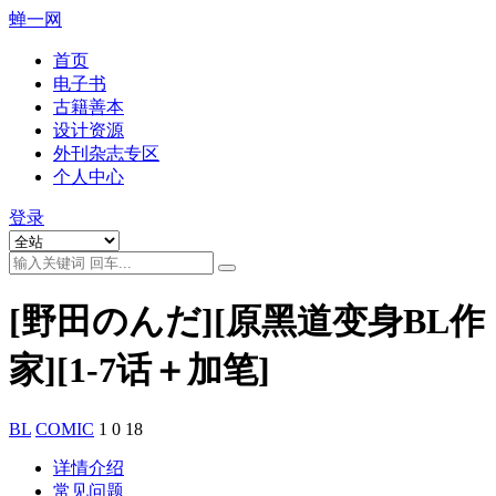
蝉一网
首页
电子书
古籍善本
设计资源
外刊杂志专区
个人中心
登录
[野田のんだ][原黑道变身BL作
家][1-7话＋加笔]
BL
COMIC
1
0
18
详情介绍
常见问题