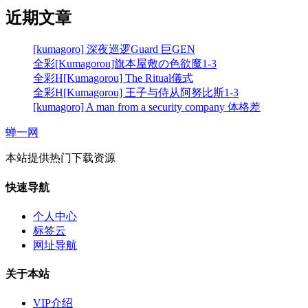
近期文章
[kumagoro] 深夜巡逻Guard 巨GEN
全彩[Kumagorou]旗本屋敷の色欲魔1-3
全彩H[Kumagorou] The Ritual儀式
全彩H[Kumagorou] 王子与侍从阿努比斯1-3
[kumagoro] A man from a security company 体格差
蝉一网
本站提供热门下载资源
快速导航
个人中心
标签云
网址导航
关于本站
VIP介绍