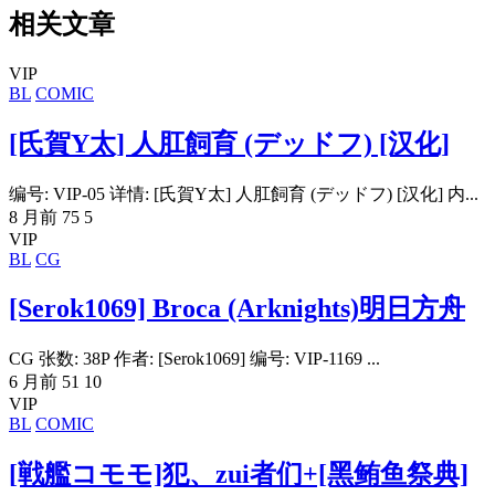
相关文章
VIP
BL
COMIC
[氏賀Y太] 人肛飼育 (デッドフ) [汉化]
编号: VIP-05 详情: [氏賀Y太] 人肛飼育 (デッドフ) [汉化] 内...
8 月前
75
5
VIP
BL
CG
[Serok1069] Broca (Arknights)明日方舟
CG 张数: 38P 作者: [Serok1069] 编号: VIP-1169 ...
6 月前
51
10
VIP
BL
COMIC
[戦艦コモモ]犯、zui者们+[黑鲔鱼祭典]