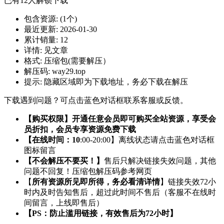
已有
12
人解锁下载
包含资源:
(1个)
最近更新:
2026-01-30
累计销量:
12
详情:
见文章
格式:
压缩包(需要解压）
解压码:
way29.top
提示:
隐藏区域即为下载地址，务必下载在解压
下载遇到问题？可点击蓝色对话框联系客服或反馈。
【购买权限】开通任意会员即可购买全站资源，享受会
员折扣，会员专享资源免费下载
【在线时间：10
:00-20:00】离线状态请点击蓝色对话框
图标留言
【不会解压不要买！】
售后只解决链接失效问题，其他
问题不回复！压缩包解压码参考网页
【
所有资源所见即所得，务必看清详情
】链接失效72小
时内及时告知售后，超过此时间不售后（客服不在线时
间留言，上线即售后）
【PS：防止滥用链接，有效售后为72小时】