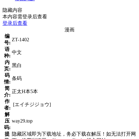
隐藏内容
本内容需登录后查看
登录后查看
漫画
编
ZT-1402
号:
语
中文
种:
内
黑白
页:
码
条码
情:
简
正太H本5本
介:
作
[エイチジジョウ]
者:
解
压
way29.top
码:
提
隐藏区域即为下载地址，务必下载在解压！如无法打开网