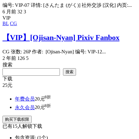
编号: VIP-07 详情: [さんたま (がく)] 社外交渉 [汉化] 内页:...
6 月前
32
3
VIP
BL
CG
【VIP】[Ojisan-Nyan] Pixiv Fanbox
CG 张数: 26P 作者: [Ojisan-Nyan] 编号: VIP-12...
2 年前
126
5
搜索
搜索
下载
25
元
8折
年费会员
20
元
8折
永久会员
20
元
购买下载权限
已有
15
人解锁下载
包含资源:
(1个)