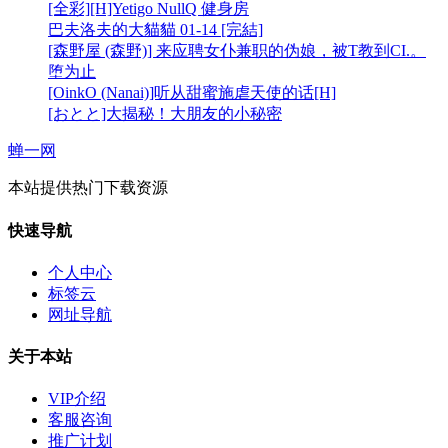
[全彩][H]Yetigo NullQ 健身房
巴夫洛夫的大貓貓 01-14 [完結]
[森野屋 (森野)] 来应聘女仆兼职的伪娘，被T教到CI.。
堕为止
[OinkO (Nanai)]听从甜蜜施虐天使的话[H]
[おとと]大揭秘！大朋友的小秘密
蝉一网
本站提供热门下载资源
快速导航
个人中心
标签云
网址导航
关于本站
VIP介绍
客服咨询
推广计划