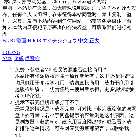
示:
页，推荐浏览器：Chrome、Firefox进入网站
声明：本站所有文章，如无特殊说明或标注，均为本站原创发
布。任何个人或组织，在未征得本站同意时，禁止复制、盗
用、采集、发布本站内容到任何网站、书籍等各类媒体平台。
如若本站内容侵犯了原著者的合法权益，可联系我们进行处
理。
BL
BL漫画
H
R18
エイチジジョウ
中文
正太
LOONG
分享
收藏
点赞(
0
)
免费下载或者VIP会员资源能否直接商用？
本站所有资源版权均属于原作者所有，这里所提供资源
均只能用于参考学习用，请勿直接商用。若由于商用引
起版权纠纷，一切责任均由使用者承担。更多说明请参
考 VIP介绍。
提示下载完但解压或打开不了？
最常见的情况是下载不完整: 可对比下载完压缩包的与网
盘上的容量，若小于网盘提示的容量则是这个原因。这
是浏览器下载的bug，建议用百度网盘软件或迅雷下载。
若排除这种情况，可在对应资源底部留言，或联络我
们。