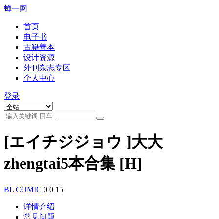
蝉一网
首页
电子书
古籍善本
设计资源
外刊杂志专区
个人中心
登录
[エイチジジョウ ]大大
zhengtai5本合集 [H]
BL
COMIC
0
0
15
详情介绍
常见问题