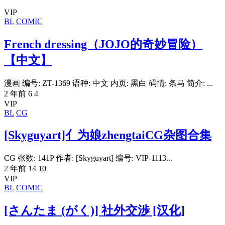
VIP
BL
COMIC
French dressing（JOJO的奇妙冒险）
【中文】
漫画 编号: ZT-1369 语种: 中文 内页: 黑白 码情: 条马 简介: ...
2 年前
6
4
VIP
BL
CG
[Skyguyart]亻为娘zhengtaiCG杂图合集
CG 张数: 141P 作者: [Skyguyart] 编号: VIP-1113...
2 年前
14
10
VIP
BL
COMIC
[さんたま (がく)] 社外交渉 [汉化]