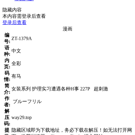
隐藏内容
本内容需登录后查看
登录后查看
漫画
编
ZT-1379A
号:
语
中文
种:
内
全彩
页:
码
有马
情:
简
女装系列 护理实习遭遇各种H事 227P 超刺激
介:
作
ブルーフリル
者:
解
压
way29.top
码:
提
隐藏区域即为下载地址，务必下载在解压！如无法打开网