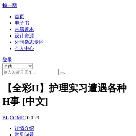
蝉一网
首页
电子书
古籍善本
设计资源
外刊杂志专区
个人中心
登录
【全彩H】护理实习遭遇各种
H事 [中文]
BL
COMIC
0
0
29
详情介绍
常见问题