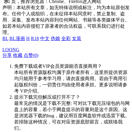
示:
页，推荐浏览器：Chrome、Firefox进入网站
声明：本站所有文章，如无特殊说明或标注，均为本站原创发
布。任何个人或组织，在未征得本站同意时，禁止复制、盗
用、采集、发布本站内容到任何网站、书籍等各类媒体平台。
如若本站内容侵犯了原著者的合法权益，可联系我们进行处
理。
BL
BL漫画
H
R18
中文
伪娘
全彩
女装
LOONG
分享
收藏
点赞(
0
)
免费下载或者VIP会员资源能否直接商用？
本站所有资源版权均属于原作者所有，这里所提供资源
均只能用于参考学习用，请勿直接商用。若由于商用引
起版权纠纷，一切责任均由使用者承担。更多说明请参
考 VIP介绍。
提示下载完但解压或打开不了？
最常见的情况是下载不完整: 可对比下载完压缩包的与网
盘上的容量，若小于网盘提示的容量则是这个原因。这
是浏览器下载的bug，建议用百度网盘软件或迅雷下载。
若排除这种情况，可在对应资源底部留言，或联络我
们。