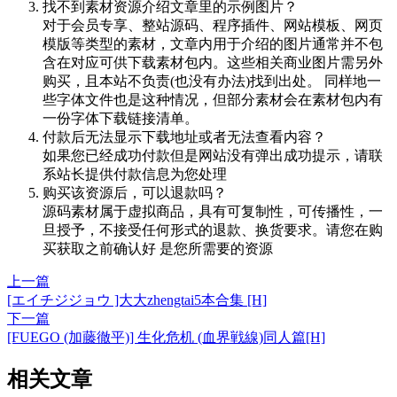
找不到素材资源介绍文章里的示例图片？
对于会员专享、整站源码、程序插件、网站模板、网页
模版等类型的素材，文章内用于介绍的图片通常并不包
含在对应可供下载素材包内。这些相关商业图片需另外
购买，且本站不负责(也没有办法)找到出处。 同样地一
些字体文件也是这种情况，但部分素材会在素材包内有
一份字体下载链接清单。
付款后无法显示下载地址或者无法查看内容？
如果您已经成功付款但是网站没有弹出成功提示，请联
系站长提供付款信息为您处理
购买该资源后，可以退款吗？
源码素材属于虚拟商品，具有可复制性，可传播性，一
旦授予，不接受任何形式的退款、换货要求。请您在购
买获取之前确认好 是您所需要的资源
上一篇
[エイチジジョウ ]大大zhengtai5本合集 [H]
下一篇
[FUEGO (加藤徹平)] 生化危机 (血界戦線)同人篇[H]
相关文章