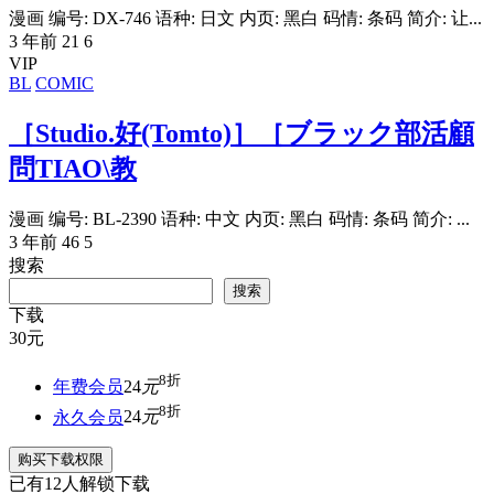
漫画 编号: DX-746 语种: 日文 内页: 黑白 码情: 条码 简介: 让...
3 年前
21
6
VIP
BL
COMIC
［Studio.好(Tomto)］［ブラック部活顧
問TIAO\教
漫画 编号: BL-2390 语种: 中文 内页: 黑白 码情: 条码 简介: ...
3 年前
46
5
搜索
搜索
下载
30
元
8折
年费会员
24
元
8折
永久会员
24
元
购买下载权限
已有
12
人解锁下载