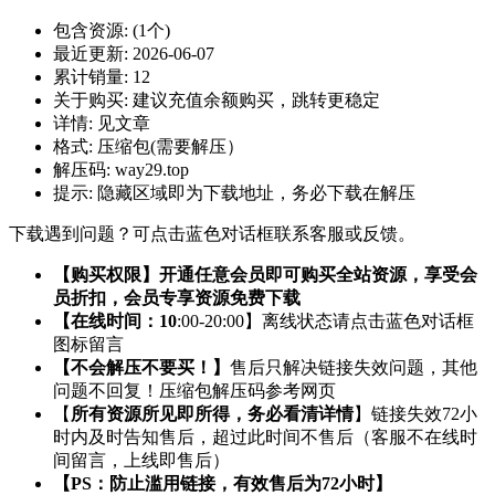
包含资源:
(1个)
最近更新:
2026-06-07
累计销量:
12
关于购买:
建议充值余额购买，跳转更稳定
详情:
见文章
格式:
压缩包(需要解压）
解压码:
way29.top
提示:
隐藏区域即为下载地址，务必下载在解压
下载遇到问题？可点击蓝色对话框联系客服或反馈。
【购买权限】开通任意会员即可购买全站资源，享受会
员折扣，会员专享资源免费下载
【在线时间：10
:00-20:00】离线状态请点击蓝色对话框
图标留言
【不会解压不要买！】
售后只解决链接失效问题，其他
问题不回复！压缩包解压码参考网页
【
所有资源所见即所得，务必看清详情
】链接失效72小
时内及时告知售后，超过此时间不售后（客服不在线时
间留言，上线即售后）
【PS：防止滥用链接，有效售后为72小时】