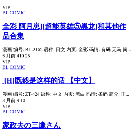
VIP
BL
COMIC
全彩 阿月崽][超能英雄⑤黑龙]和其他作
品合集
漫画 编号: BL-2165 语种: 日文 内页: 全彩 码情: 有码 无马 简...
6 月前
410
25
VIP
BL
COMIC
[H]既然是这样的话 【中文】
漫画 编号: ZT-424 语种: 中文 内页: 黑白 码情: 条码 简介: 正...
3 月前
9
10
VIP
BL
COMIC
家政夫の三鷹さん