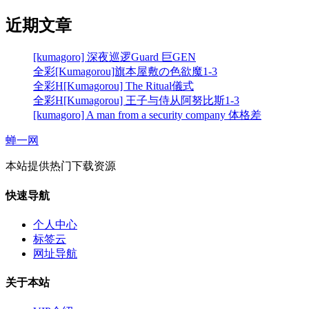
近期文章
[kumagoro] 深夜巡逻Guard 巨GEN
全彩[Kumagorou]旗本屋敷の色欲魔1-3
全彩H[Kumagorou] The Ritual儀式
全彩H[Kumagorou] 王子与侍从阿努比斯1-3
[kumagoro] A man from a security company 体格差
蝉一网
本站提供热门下载资源
快速导航
个人中心
标签云
网址导航
关于本站