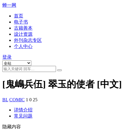
蝉一网
首页
电子书
古籍善本
设计资源
外刊杂志专区
个人中心
登录
[鬼嶋兵伍] 翠玉的使者 [中文]
BL
COMIC
1
0
25
详情介绍
常见问题
隐藏内容