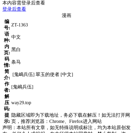
本内容需登录后查看
登录后查看
漫画
编
ZT-1363
号:
语
中文
种:
内
黑白
页:
码
条马
情:
简
[鬼嶋兵伍] 翠玉的使者 [中文]
介:
作
[鬼嶋兵伍]
者:
解
压
way29.top
码:
提
隐藏区域即为下载地址，务必下载在解压！如无法打开网
示:
页，推荐浏览器：Chrome、Firefox进入网站
声明：本站所有文章，如无特殊说明或标注，均为本站原创发