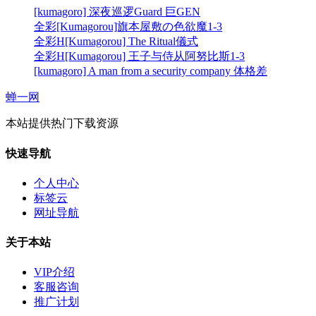
[kumagoro] 深夜巡逻Guard 巨GEN
全彩[Kumagorou]旗本屋敷の色欲魔1-3
全彩H[Kumagorou] The Ritual儀式
全彩H[Kumagorou] 王子与侍从阿努比斯1-3
[kumagoro] A man from a security company 体格差
蝉一网
本站提供热门下载资源
快速导航
个人中心
标签云
网址导航
关于本站
VIP介绍
客服咨询
推广计划