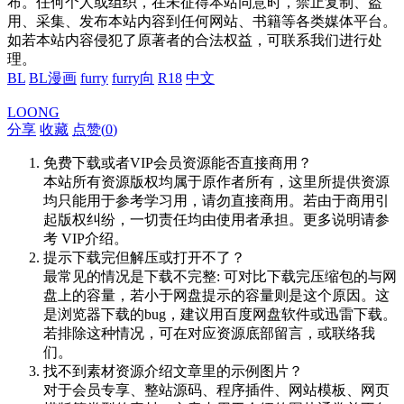
布。任何个人或组织，在未征得本站同意时，禁止复制、盗
用、采集、发布本站内容到任何网站、书籍等各类媒体平台。
如若本站内容侵犯了原著者的合法权益，可联系我们进行处
理。
BL
BL漫画
furry
furry向
R18
中文
LOONG
分享
收藏
点赞(
0
)
免费下载或者VIP会员资源能否直接商用？
本站所有资源版权均属于原作者所有，这里所提供资源
均只能用于参考学习用，请勿直接商用。若由于商用引
起版权纠纷，一切责任均由使用者承担。更多说明请参
考 VIP介绍。
提示下载完但解压或打开不了？
最常见的情况是下载不完整: 可对比下载完压缩包的与网
盘上的容量，若小于网盘提示的容量则是这个原因。这
是浏览器下载的bug，建议用百度网盘软件或迅雷下载。
若排除这种情况，可在对应资源底部留言，或联络我
们。
找不到素材资源介绍文章里的示例图片？
对于会员专享、整站源码、程序插件、网站模板、网页