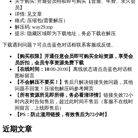
关于购买:
开通会员特权即可购买【普通、年费、永久会
员】
详情:
见文章
格式:
压缩包(需要解压）
解压码:
way29.top
提示:
隐藏区域即为下载地址，务必下载在解压
下载遇到问题？可点击蓝色对话框联系客服或反馈。
【购买权限】开通任意会员即可购买全站资源，享受会
员折扣，会员专享资源免费下载
【在线时间：10
:00-20:00】离线状态请点击蓝色对话框
图标留言
【不会解压不要买！】
售后只解决链接失效问题，其他
问题不回复！压缩包解压码参考网页
【
所有资源所见即所得，务必看清详情
】链接失效72小
时内及时告知售后，超过此时间不售后（客服不在线时
间留言，上线即售后）
【PS：防止滥用链接，有效售后为72小时】
近期文章