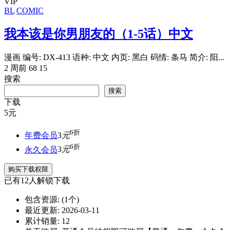
VIP
BL
COMIC
我本该是你男朋友的（1-5话）中文
漫画 编号: DX-413 语种: 中文 内页: 黑白 码情: 条马 简介: 阳...
2 周前
68
15
搜索
搜索
下载
5
元
6折
年费会员
3
元
6折
永久会员
3
元
购买下载权限
已有
12
人解锁下载
包含资源:
(1个)
最近更新:
2026-03-11
累计销量:
12