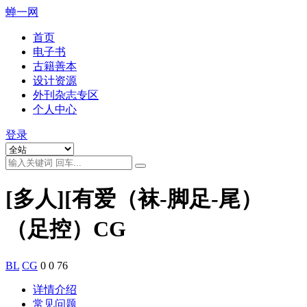
蝉一网
首页
电子书
古籍善本
设计资源
外刊杂志专区
个人中心
登录
[多人][有爱（袜-脚足-尾）
（足控）CG
BL
CG
0
0
76
详情介绍
常见问题