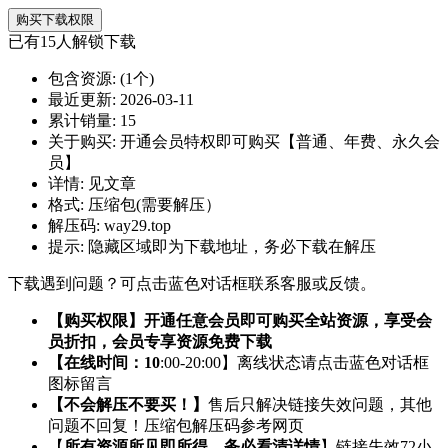
购买下载权限
已有
15
人解锁下载
包含资源:
(1个)
最近更新:
2026-03-11
累计销量:
15
关于购买:
开通会员特权即可购买【普通、年费、永久会
员】
详情:
见文章
格式:
压缩包(需要解压）
解压码:
way29.top
提示:
隐藏区域即为下载地址，务必下载在解压
下载遇到问题？可点击蓝色对话框联系客服或反馈。
【购买权限】开通任意会员即可购买全站资源，享受会
员折扣，会员专享资源免费下载
【在线时间：10
:00-20:00】离线状态请点击蓝色对话框
图标留言
【不会解压不要买！】
售后只解决链接失效问题，其他
问题不回复！压缩包解压码参考网页
【
所有资源所见即所得，务必看清详情
】链接失效72小