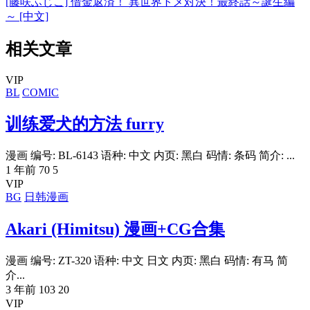
[藤咲ふじこ] 借金返済！ 異世界トメ対決！最終話～誕生編
～ [中文]
相关文章
VIP
BL
COMIC
训练爱犬的方法 furry
漫画 编号: BL-6143 语种: 中文 内页: 黑白 码情: 条码 简介: ...
1 年前
70
5
VIP
BG
日韩漫画
Akari (Himitsu) 漫画+CG合集
漫画 编号: ZT-320 语种: 中文 日文 内页: 黑白 码情: 有马 简
介...
3 年前
103
20
VIP