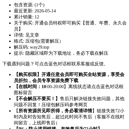
包含资源:
(1个)
最近更新:
2026-05-14
累计销量:
12
关于购买:
开通会员特权即可购买【普通、年费、永久会
员】
详情:
见文章
格式:
压缩包(需要解压）
解压码:
way29.top
提示:
隐藏区域即为下载地址，务必下载在解压
下载遇到问题？可点击蓝色对话框联系客服或反馈。
【购买权限】开通任意会员即可购买全站资源，享受会
员折扣，会员专享资源免费下载
【在线时间：10
:00-20:00】离线状态请点击蓝色对话框
图标留言
【不会解压不要买！】
售后只解决链接失效问题，其他
问题不回复！压缩包解压码参考网页
【
所有资源所见即所得，务必看清详情
】链接失效72小
时内及时告知售后，超过此时间不售后（客服不在线时
间留言，上线即售后）
【PS：防止滥用链接，有效售后为72小时】