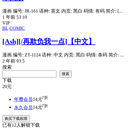
漫画 编号: JR-161 语种: 英文 内页: 黑白 码情: 有码 简介: [...
1 年前
53
10
VIP
BL
COMIC
[Ash][/再欺负我一点]【中文】
漫画 编号: ZT-1124 语种: 中文 内页: 黑白 码情: 条码 简介: ...
2 年前
93
5
搜索
搜索
下载
20
元
7折
年费会员
14
元
7折
永久会员
14
元
购买下载权限
已有
12
人解锁下载