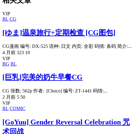
相关文章
VIP
BL
CG
[ゆま]温泉旅行+定期检查 [CG图包]
CG漫画 编号: DX-525 语种: 日文 内页: 全彩 码情: 条码 简介:...
4 月前
323
10
VIP
BG
BL
[巨乳]完美的奶牛早餐CG
CG 张数: 562p 作者: [Choco] 编号: ZT-1441 码情:...
2 月前
5
50
VIP
BL
COMIC
[GoYuu] Gender Reversal Celebration 咒
术回战