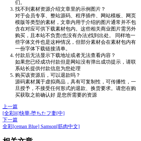
们。
找不到素材资源介绍文章里的示例图片？
对于会员专享、整站源码、程序插件、网站模板、网页
模版等类型的素材，文章内用于介绍的图片通常并不包
含在对应可供下载素材包内。这些相关商业图片需另外
购买，且本站不负责(也没有办法)找到出处。 同样地一
些字体文件也是这种情况，但部分素材会在素材包内有
一份字体下载链接清单。
付款后无法显示下载地址或者无法查看内容？
如果您已经成功付款但是网站没有弹出成功提示，请联
系站长提供付款信息为您处理
购买该资源后，可以退款吗？
源码素材属于虚拟商品，具有可复制性，可传播性，一
旦授予，不接受任何形式的退款、换货要求。请您在购
买获取之前确认好 是您所需要的资源
上一篇
[全彩H]快華-堕ちたフ妻[中]
下一篇
全彩[ceman Blue] Samson[筋肉中文]