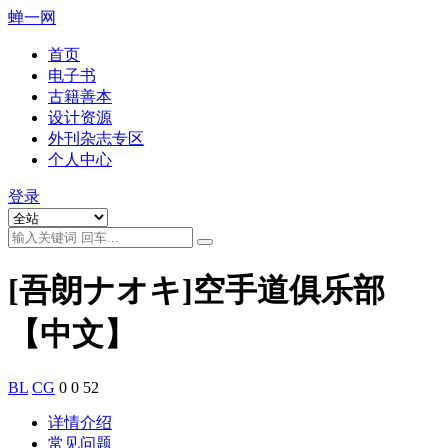
蝉一网
首页
电子书
古籍善本
设计资源
外刊杂志专区
个人中心
登录
[吾朗ナオキ]空手道俱乐部
【中文】
BL
CG
0
0
52
详情介绍
常见问题