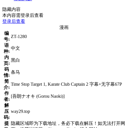
隐藏内容
本内容需登录后查看
登录后查看
漫画
编
ZT-1280
号:
语
中文
种:
内
黑白
页:
码
条马
情:
简
Time Stop Target 1, Karate Club Captain 2 字幕+无字幕67P
介:
作
[吾朗ナオキ (Gorou Naoki)]
者:
解
压
way29.top
码:
提
隐藏区域即为下载地址，务必下载在解压！如无法打开网