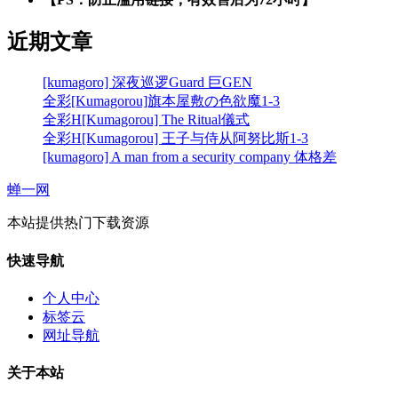
近期文章
[kumagoro] 深夜巡逻Guard 巨GEN
全彩[Kumagorou]旗本屋敷の色欲魔1-3
全彩H[Kumagorou] The Ritual儀式
全彩H[Kumagorou] 王子与侍从阿努比斯1-3
[kumagoro] A man from a security company 体格差
蝉一网
本站提供热门下载资源
快速导航
个人中心
标签云
网址导航
关于本站