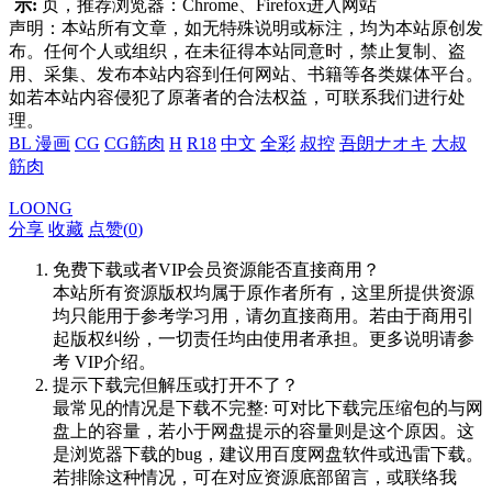
示:
页，推荐浏览器：Chrome、Firefox进入网站
声明：本站所有文章，如无特殊说明或标注，均为本站原创发
布。任何个人或组织，在未征得本站同意时，禁止复制、盗
用、采集、发布本站内容到任何网站、书籍等各类媒体平台。
如若本站内容侵犯了原著者的合法权益，可联系我们进行处
理。
BL 漫画
CG
CG筋肉
H
R18
中文
全彩
叔控
吾朗ナオキ
大叔
筋肉
LOONG
分享
收藏
点赞(
0
)
免费下载或者VIP会员资源能否直接商用？
本站所有资源版权均属于原作者所有，这里所提供资源
均只能用于参考学习用，请勿直接商用。若由于商用引
起版权纠纷，一切责任均由使用者承担。更多说明请参
考 VIP介绍。
提示下载完但解压或打开不了？
最常见的情况是下载不完整: 可对比下载完压缩包的与网
盘上的容量，若小于网盘提示的容量则是这个原因。这
是浏览器下载的bug，建议用百度网盘软件或迅雷下载。
若排除这种情况，可在对应资源底部留言，或联络我