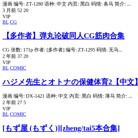
漫画 编号: ZT-1280 语种: 中文 内页: 黑白 码情: 条马 简介: ...
3 月前
52
20
VIP
BL
CG
【多作者】弹丸论破同人CG筋肉合集
CG 张数: 171p 作者: [多作者] 编号: ZT-1295 码情: 无马...
2 年前
37
20
VIP
BL
COMIC
ハジメ先生とオトナの保健体育2【中文
漫画 编号: DX-1421 语种: 中文 内页: 黑白 码情: 薄马 简介: ...
2 年前
27
5
VIP
BL
COMIC
[もず屋 (もずく)][zheng/tai5本合集]