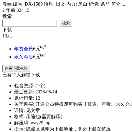
漫画 编号: DX-1589 语种: 日文 内页: 黑白 码情: 条马 简介: ...
2 年前
324
15
搜索
搜索
下载
10
元
6折
年费会员
6
元
6折
永久会员
6
元
购买下载权限
已有
12
人解锁下载
包含资源:
(1个)
最近更新:
2026-05-14
累计销量:
12
关于购买:
开通会员特权即可购买【普通、年费、永久会
详情:
见文章
格式:
压缩包(需要解压）
解压码:
way29.top
提示:
隐藏区域即为下载地址，务必下载在解压