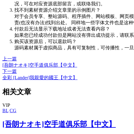
况，可在对应资源底部留言，或联络我们。
找不到素材资源介绍文章里的示例图片？
对于会员专享、整站源码、程序插件、网站模板、网页模
责(也没有办法)找到出处。 同样地一些字体文件也是这
付款后无法显示下载地址或者无法查看内容？
如果您已经成功付款但是网站没有弹出成功提示，请联系
购买该资源后，可以退款吗？
源码素材属于虚拟商品，具有可复制性，可传播性，一旦
上一篇
[吾朗ナオキ]空手道俱乐部【中文】
下一篇
全彩 [Lander]我親愛的國王【中文】
相关文章
VIP
BL
CG
[吾朗ナオキ]空手道俱乐部【中文】