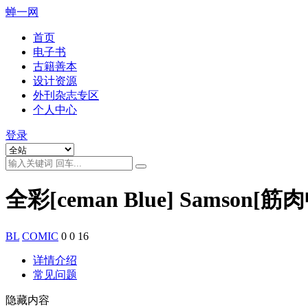
蝉一网
首页
电子书
古籍善本
设计资源
外刊杂志专区
个人中心
登录
全彩[ceman Blue] Samson[筋
BL
COMIC
0
0
16
详情介绍
常见问题
隐藏内容