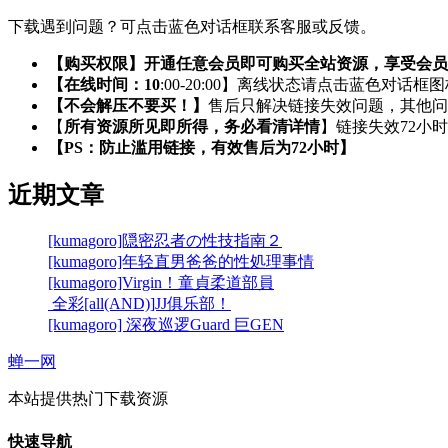
下载遇到问题？可点击蓝色对话框联系客服或反馈。
【购买权限】开通任意会员即可购买全站资源，享受会员
【在线时间：10
:00-20:00】离线状态请点击蓝色对话框
【不会解压不要买！】
售后只解决链接失效问题，其他问
【
所有资源所见即所得，务必看清详情
】链接失效72小
【PS：防止滥用链接，有效售后为72小时】
近期文章
[kumagoro]隠密忍者の性技指南２
[kumagoro]年轻直男爸爸的性処理事情
[kumagoro]Virgin！童貞柔道部員
全彩[all(AND)]JJ俱乐部！
[kumagoro] 深夜巡逻Guard 巨GEN
蝉一网
本站提供热门下载资源
快速导航