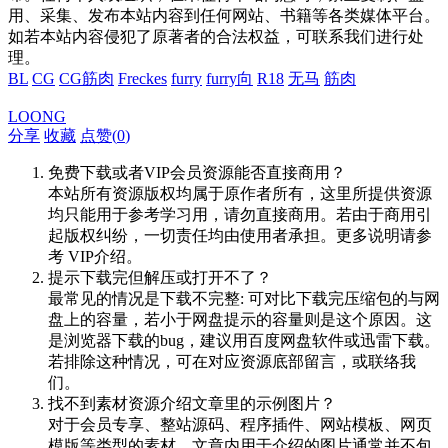
用、采集、发布本站内容到任何网站、书籍等各类媒体平台。
如若本站内容侵犯了原著者的合法权益，可联系我们进行处
理。
BL
CG
CG筋肉
Freckes
furry
furry向
R18
无马
筋肉
LOONG
分享
收藏
点赞(
0
)
免费下载或者VIP会员资源能否直接商用？
本站所有资源版权均属于原作者所有，这里所提供资源
均只能用于参考学习用，请勿直接商用。若由于商用引
起版权纠纷，一切责任均由使用者承担。更多说明请参
考 VIP介绍。
提示下载完但解压或打开不了？
最常见的情况是下载不完整: 可对比下载完压缩包的与网
盘上的容量，若小于网盘提示的容量则是这个原因。这
是浏览器下载的bug，建议用百度网盘软件或迅雷下载。
若排除这种情况，可在对应资源底部留言，或联络我
们。
找不到素材资源介绍文章里的示例图片？
对于会员专享、整站源码、程序插件、网站模板、网页
模版等类型的素材，文章内用于介绍的图片通常并不包