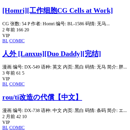
[Homri][工作细胞CG Cells at Work]
CG 张数: 54 P 作者: Homri 编号: BL-1586 码情: 无马...
2 年前
166
20
VIP
BL
COMIC
人外 [Lanxus][Duo Daddy][完结]
漫画 编号: DX-549 语种: 英文 内页: 黑白 码情: 无马 简介: 胖...
3 年前
61
5
VIP
BL
COMIC
rou/ti改造の代償【中文】
漫画 编号: DX-738 语种: 中文 内页: 黑白 码情: 条码 简介: エ...
2 月前
42
10
VIP
BL
COMIC