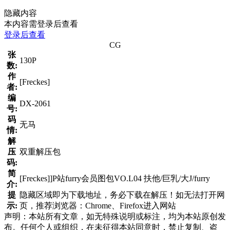
隐藏内容
本内容需登录后查看
登录后查看
CG
张
130P
数:
作
[Freckes]
者:
编
DX-2061
号:
码
无马
情:
解
压
双重解压包
码:
简
[Freckes]]P站furry会员图包VO.L04 扶他/巨乳/大J/furry
介:
提
隐藏区域即为下载地址，务必下载在解压！如无法打开网
示:
页，推荐浏览器：Chrome、Firefox进入网站
声明：本站所有文章，如无特殊说明或标注，均为本站原创发
布。任何个人或组织，在未征得本站同意时，禁止复制、盗