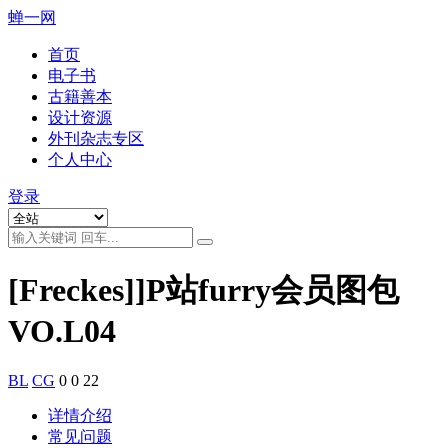
蝉一网
首页
电子书
古籍善本
设计资源
外刊杂志专区
个人中心
登录
[Freckes]]P站furry会员图包
VO.L04
BL
CG
0
0
22
详情介绍
常见问题