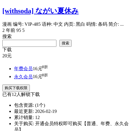
[withsoda] ながい夏休み
漫画 编号: VIP-485 语种: 中文 内页: 黑白 码情: 条码 简介: ...
2 年前
95
5
搜索
搜索
下载
20
元
8折
年费会员
16
元
8折
永久会员
16
元
购买下载权限
已有
12
人解锁下载
包含资源:
(1个)
最近更新:
2026-02-19
累计销量:
12
关于购买:
开通会员特权即可购买【普通、年费、永久会
员】