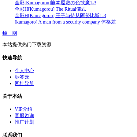
全彩[Kumagorou]旗本屋敷の色欲魔1-3
全彩H[Kumagorou] The Ritual儀式
全彩H[Kumagorou] 王子与侍从阿努比斯1-3
[kumagoro] A man from a security company 体格差
蝉一网
本站提供热门下载资源
快速导航
个人中心
标签云
网址导航
关于本站
VIP介绍
客服咨询
推广计划
联系我们