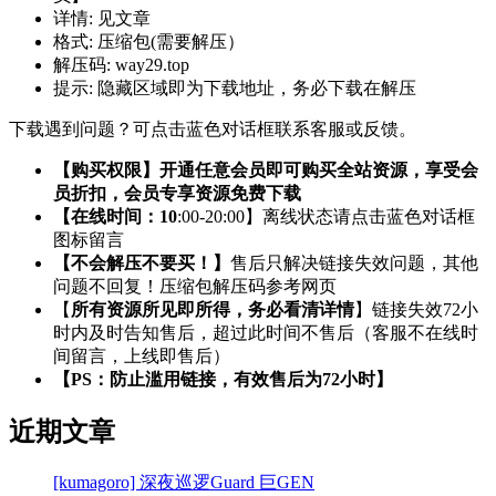
详情:
见文章
格式:
压缩包(需要解压）
解压码:
way29.top
提示:
隐藏区域即为下载地址，务必下载在解压
下载遇到问题？可点击蓝色对话框联系客服或反馈。
【购买权限】开通任意会员即可购买全站资源，享受会
员折扣，会员专享资源免费下载
【在线时间：10
:00-20:00】离线状态请点击蓝色对话框
图标留言
【不会解压不要买！】
售后只解决链接失效问题，其他
问题不回复！压缩包解压码参考网页
【
所有资源所见即所得，务必看清详情
】链接失效72小
时内及时告知售后，超过此时间不售后（客服不在线时
间留言，上线即售后）
【PS：防止滥用链接，有效售后为72小时】
近期文章
[kumagoro] 深夜巡逻Guard 巨GEN