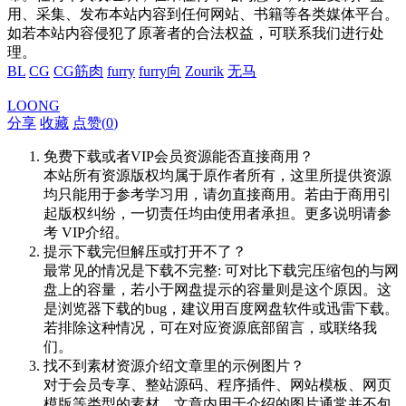
用、采集、发布本站内容到任何网站、书籍等各类媒体平台。
如若本站内容侵犯了原著者的合法权益，可联系我们进行处
理。
BL
CG
CG筋肉
furry
furry向
Zourik
无马
LOONG
分享
收藏
点赞(
0
)
免费下载或者VIP会员资源能否直接商用？
本站所有资源版权均属于原作者所有，这里所提供资源
均只能用于参考学习用，请勿直接商用。若由于商用引
起版权纠纷，一切责任均由使用者承担。更多说明请参
考 VIP介绍。
提示下载完但解压或打开不了？
最常见的情况是下载不完整: 可对比下载完压缩包的与网
盘上的容量，若小于网盘提示的容量则是这个原因。这
是浏览器下载的bug，建议用百度网盘软件或迅雷下载。
若排除这种情况，可在对应资源底部留言，或联络我
们。
找不到素材资源介绍文章里的示例图片？
对于会员专享、整站源码、程序插件、网站模板、网页
模版等类型的素材，文章内用于介绍的图片通常并不包