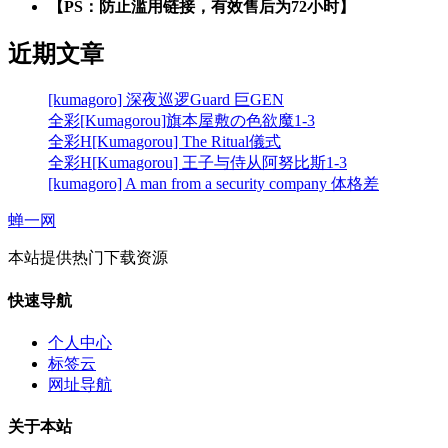
【PS：防止滥用链接，有效售后为72小时】
近期文章
[kumagoro] 深夜巡逻Guard 巨GEN
全彩[Kumagorou]旗本屋敷の色欲魔1-3
全彩H[Kumagorou] The Ritual儀式
全彩H[Kumagorou] 王子与侍从阿努比斯1-3
[kumagoro] A man from a security company 体格差
蝉一网
本站提供热门下载资源
快速导航
个人中心
标签云
网址导航
关于本站