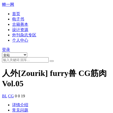
蝉一网
首页
电子书
古籍善本
设计资源
外刊杂志专区
个人中心
登录
人外[Zourik] furry兽 CG筋肉
Vol.05
BL
CG
0
0
19
详情介绍
常见问题