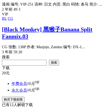
漫画 编号: VIP-251 语种: 日文 内页: 黑白 码情: 条马 简介: ...
2 年前
49
3
VIP
BL
CG
[Black Monkey] 黑猴子Banana Split
Fanmix.03
CG 张数: 138P 作者: Mazjojo, Zamius 编号: DX-1...
3 年前
59
20
搜索
搜索
下载
20
元
5折
年费会员
10
元
5折
永久会员
10
元
购买下载权限
已有
12
人解锁下载