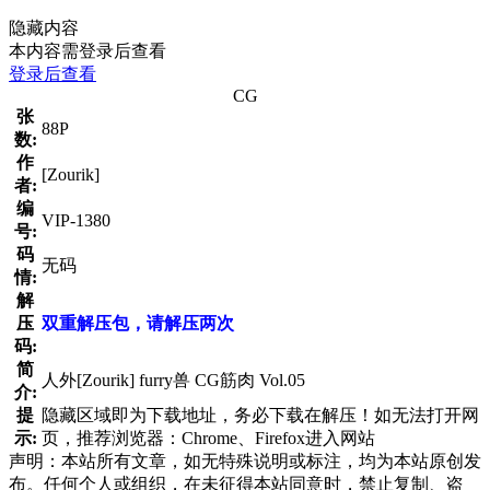
隐藏内容
本内容需登录后查看
登录后查看
CG
张
88P
数:
作
[Zourik]
者:
编
VIP-1380
号:
码
无码
情:
解
压
双重解压包，请解压两次
码:
简
人外[Zourik] furry兽 CG筋肉 Vol.05
介:
提
隐藏区域即为下载地址，务必下载在解压！如无法打开网
示:
页，推荐浏览器：Chrome、Firefox进入网站
声明：本站所有文章，如无特殊说明或标注，均为本站原创发
布。任何个人或组织，在未征得本站同意时，禁止复制、盗