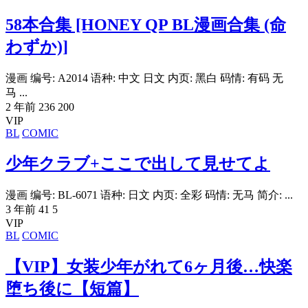
58本合集 [HONEY QP BL漫画合集 (命
わずか)]
漫画 编号: A2014 语种: 中文 日文 内页: 黑白 码情: 有码 无
马 ...
2 年前
236
200
VIP
BL
COMIC
少年クラブ+ここで出して見せてよ
漫画 编号: BL-6071 语种: 日文 内页: 全彩 码情: 无马 简介: ...
3 年前
41
5
VIP
BL
COMIC
【VIP】女装少年がれて6ヶ月後…快楽
堕ち後に【短篇】