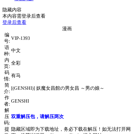
隐藏内容
本内容需登录后查看
登录后查看
漫画
编
VIP-1393
号:
语
中文
种:
内
全彩
页:
码
有马
情:
简
[(GENSHI)] 妖魔女昌館の男女昌 ～男の娘～
介:
作
GENSHI
者:
解
压
双重解压包，请解压两次
码:
提
隐藏区域即为下载地址，务必下载在解压！如无法打开网