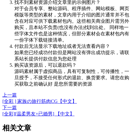
找不到素材资源介绍文章里的示例图片？
对于会员专享、整站源码、程序插件、网站模板、网页
模版等类型的素材，文章内用于介绍的图片通常并不包
含在对应可供下载素材包内。这些相关商业图片需另外
购买，且本站不负责(也没有办法)找到出处。 同样地一
些字体文件也是这种情况，但部分素材会在素材包内有
一份字体下载链接清单。
付款后无法显示下载地址或者无法查看内容？
如果您已经成功付款但是网站没有弹出成功提示，请联
系站长提供付款信息为您处理
购买该资源后，可以退款吗？
源码素材属于虚拟商品，具有可复制性，可传播性，一
旦授予，不接受任何形式的退款、换货要求。请您在购
买获取之前确认好 是您所需要的资源
上一篇
[全彩 ] 家族の旅行筋肉CG【中文】
下一篇
[全彩][温柔男友+已婚男] 【中文】
相关文章