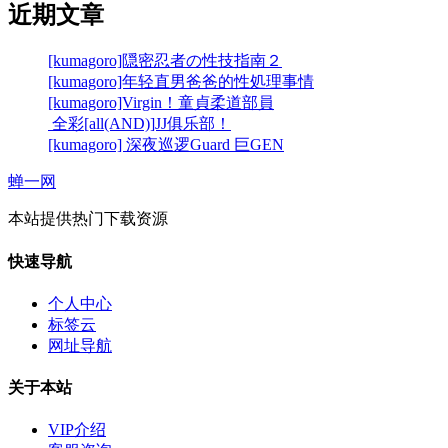
近期文章
[kumagoro]隠密忍者の性技指南２
[kumagoro]年轻直男爸爸的性処理事情
[kumagoro]Virgin！童貞柔道部員
全彩[all(AND)]JJ俱乐部！
[kumagoro] 深夜巡逻Guard 巨GEN
蝉一网
本站提供热门下载资源
快速导航
个人中心
标签云
网址导航
关于本站
VIP介绍