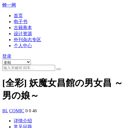
蝉一网
首页
电子书
古籍善本
设计资源
外刊杂志专区
个人中心
登录
[全彩] 妖魔女昌館の男女昌 ～
男の娘～
BL
COMIC
0
0
46
详情介绍
常见问题