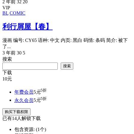
2 年前
32
20
VIP
BL
COMIC
利行屑屋【春】
漫画 编号: CY65 语种: 中文 内页: 黑白 码情: 条码 简介: 被下
了...
3 年前
30
5
搜索
搜索
下载
10
元
5折
年费会员
5
元
5折
永久会员
5
元
购买下载权限
已有
14
人解锁下载
包含资源:
(1个)