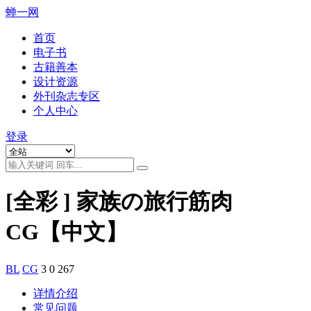
蝉一网
首页
电子书
古籍善本
设计资源
外刊杂志专区
个人中心
登录
[全彩 ] 家族の旅行筋肉
CG【中文】
BL
CG
3
0
267
详情介绍
常见问题