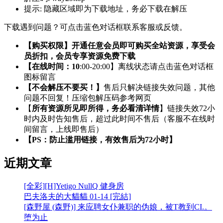
提示:
隐藏区域即为下载地址，务必下载在解压
下载遇到问题？可点击蓝色对话框联系客服或反馈。
【购买权限】开通任意会员即可购买全站资源，享受会
员折扣，会员专享资源免费下载
【在线时间：10
:00-20:00】离线状态请点击蓝色对话框
图标留言
【不会解压不要买！】
售后只解决链接失效问题，其他
问题不回复！压缩包解压码参考网页
【
所有资源所见即所得，务必看清详情
】链接失效72小
时内及时告知售后，超过此时间不售后（客服不在线时
间留言，上线即售后）
【PS：防止滥用链接，有效售后为72小时】
近期文章
[全彩][H]Yetigo NullQ 健身房
巴夫洛夫的大貓貓 01-14 [完結]
[森野屋 (森野)] 来应聘女仆兼职的伪娘，被T教到CI.。
堕为止