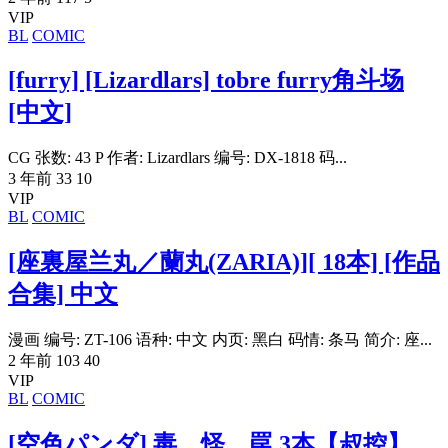
VIP
BL
COMIC
[furry] [Lizardlars] tobre furry角斗场
[中文]
CG 张数: 43 P 作者: Lizardlars 编号: DX-1818 码...
3 年前
33
10
VIP
BL
COMIC
[座裏屋兰丸／蘭丸(ZARIA)][ 18本] [作品
合集] 中文
漫画 编号: ZT-106 语种: 中文 内页: 黑白 码情: 条马 简介: 座...
2 年前
103
40
VIP
BL
COMIC
[空色パンダ] 毒、怪、罠 3本【叔控】