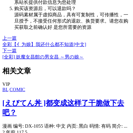
系站长提供付款信息为您处理
购买该资源后，可以退款吗？
源码素材属于虚拟商品，具有可复制性，可传播性，一
旦授予，不接受任何形式的退款、换货要求。请您在购
买获取之前确认好 是您所需要的资源
上一篇
全彩【亻为娘】我还什么都不知道[中文]
下一篇
[全彩] 妖魔女昌館の男女昌 ～男の娘～
相关文章
VIP
BL
COMIC
[えびてん丼 ]都变成这样了干脆做下去
吧？
漫画 编号: DX-1055 语种: 中文 内页: 黑白 码情: 有码 简介: ...
2 年前
117
5