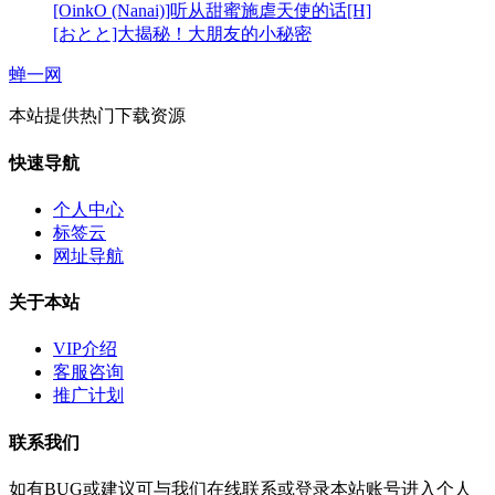
[OinkO (Nanai)]听从甜蜜施虐天使的话[H]
[おとと]大揭秘！大朋友的小秘密
蝉一网
本站提供热门下载资源
快速导航
个人中心
标签云
网址导航
关于本站
VIP介绍
客服咨询
推广计划
联系我们
如有BUG或建议可与我们在线联系或登录本站账号进入个人