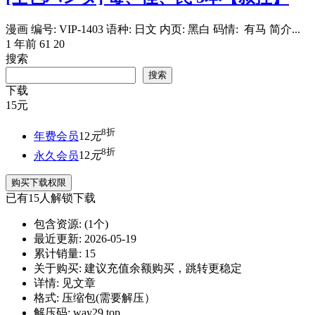
漫画 编号: VIP-1403 语种: 日文 内页: 黑白 码情: 有马 简介...
1 年前
61
20
搜索
搜索
下载
15
元
8折
年费会员
12
元
8折
永久会员
12
元
购买下载权限
已有
15
人解锁下载
包含资源:
(1个)
最近更新:
2026-05-19
累计销量:
15
关于购买:
建议充值余额购买，跳转更稳定
详情:
见文章
格式:
压缩包(需要解压）
解压码:
way29.top