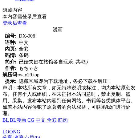
隐藏内容
本内容需登录后查看
登录后查看
漫画
编号:
DX-906
语种:
中文
内页:
全彩
码情:
条码
简介:
已婚夫妇在旅馆各自玩乐 共43p
作者:
もちゃき
解压码:
way29.top
提示:
隐藏区域即为下载地址，务必下载在解压！
声明：本站所有文章，如无特殊说明或标注，均为本站原创发
布。任何个人或组织，在未征得本站同意时，禁止复制、盗
用、采集、发布本站内容到任何网站、书籍等各类媒体平台。
如若本站内容侵犯了原著者的合法权益，可联系我们进行处
理。
BL
BL漫画
CG
中文
全彩
筋肉
LOONG
分享
收藏
点赞(
0
)