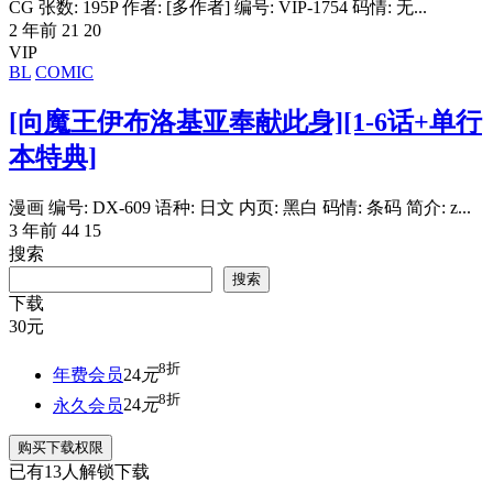
CG 张数: 195P 作者: [多作者] 编号: VIP-1754 码情: 无...
2 年前
21
20
VIP
BL
COMIC
[向魔王伊布洛基亚奉献此身][1-6话+单行
本特典]
漫画 编号: DX-609 语种: 日文 内页: 黑白 码情: 条码 简介: z...
3 年前
44
15
搜索
搜索
下载
30
元
8折
年费会员
24
元
8折
永久会员
24
元
购买下载权限
已有
13
人解锁下载