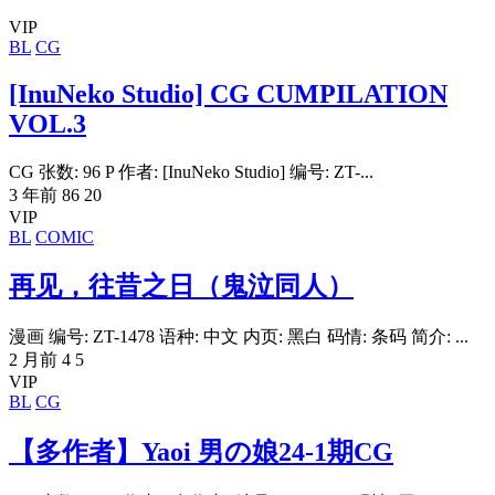
VIP
BL
CG
[InuNeko Studio] CG CUMPILATION
VOL.3
CG 张数: 96 P 作者: [InuNeko Studio] 编号: ZT-...
3 年前
86
20
VIP
BL
COMIC
再见，往昔之日（鬼泣同人）
漫画 编号: ZT-1478 语种: 中文 内页: 黑白 码情: 条码 简介: ...
2 月前
4
5
VIP
BL
CG
【多作者】Yaoi 男の娘24-1期CG