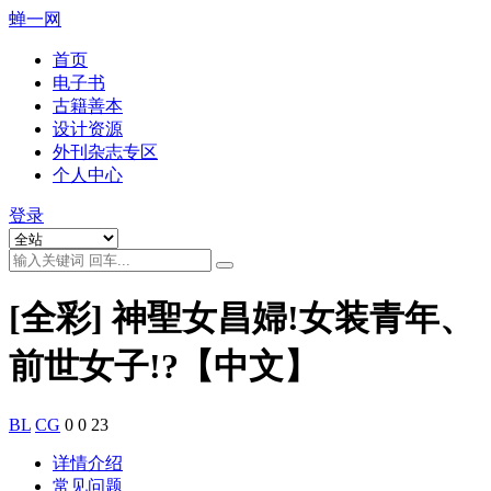
蝉一网
首页
电子书
古籍善本
设计资源
外刊杂志专区
个人中心
登录
[全彩] 神聖女昌婦!女装青年、
前世女子!?【中文】
BL
CG
0
0
23
详情介绍
常见问题