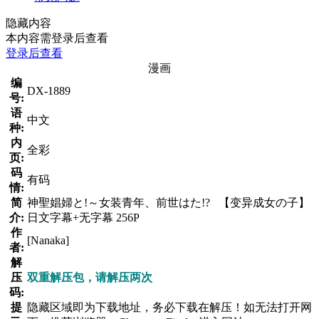
隐藏内容
本内容需登录后查看
登录后查看
漫画
编
DX-1889
号:
语
中文
种:
内
全彩
页:
码
有码
情:
简
神聖娼婦と!～女装青年、前世はた!? 【变异成女の子】
介:
日文字幕+无字幕 256P
作
[Nanaka]
者:
解
压
双重解压包，请解压两次
码:
提
隐藏区域即为下载地址，务必下载在解压！如无法打开网