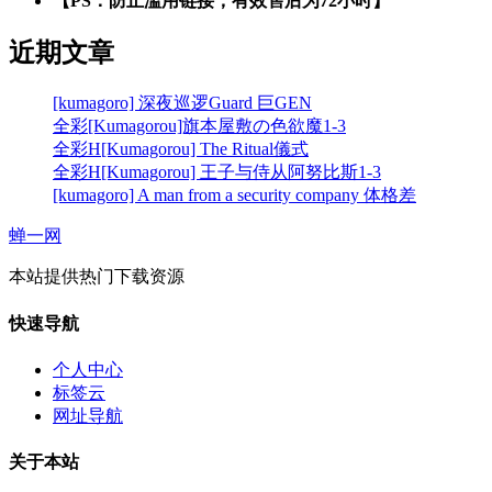
【PS：防止滥用链接，有效售后为72小时】
近期文章
[kumagoro] 深夜巡逻Guard 巨GEN
全彩[Kumagorou]旗本屋敷の色欲魔1-3
全彩H[Kumagorou] The Ritual儀式
全彩H[Kumagorou] 王子与侍从阿努比斯1-3
[kumagoro] A man from a security company 体格差
蝉一网
本站提供热门下载资源
快速导航
个人中心
标签云
网址导航
关于本站