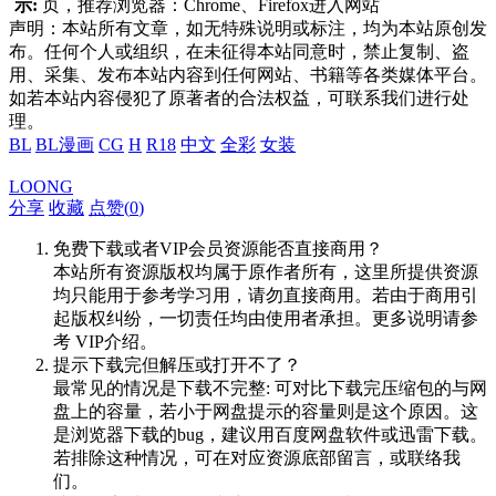
示:
页，推荐浏览器：Chrome、Firefox进入网站
声明：本站所有文章，如无特殊说明或标注，均为本站原创发
布。任何个人或组织，在未征得本站同意时，禁止复制、盗
用、采集、发布本站内容到任何网站、书籍等各类媒体平台。
如若本站内容侵犯了原著者的合法权益，可联系我们进行处
理。
BL
BL漫画
CG
H
R18
中文
全彩
女装
LOONG
分享
收藏
点赞(
0
)
免费下载或者VIP会员资源能否直接商用？
本站所有资源版权均属于原作者所有，这里所提供资源
均只能用于参考学习用，请勿直接商用。若由于商用引
起版权纠纷，一切责任均由使用者承担。更多说明请参
考 VIP介绍。
提示下载完但解压或打开不了？
最常见的情况是下载不完整: 可对比下载完压缩包的与网
盘上的容量，若小于网盘提示的容量则是这个原因。这
是浏览器下载的bug，建议用百度网盘软件或迅雷下载。
若排除这种情况，可在对应资源底部留言，或联络我
们。