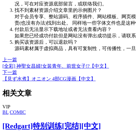
况，可在对应资源底部留言，或联络我们。
找不到素材资源介绍文章里的示例图片？
对于会员专享、整站源码、程序插件、网站模板、网页模
责(也没有办法)找到出处。 同样地一些字体文件也是这
付款后无法显示下载地址或者无法查看内容？
如果您已经成功付款但是网站没有弹出成功提示，请联系
购买该资源后，可以退款吗？
源码素材属于虚拟商品，具有可复制性，可传播性，一旦
上一篇
[全彩] 神聖女昌婦!女装青年、前世女子!?【中文】
下一篇
【見ず水煮】オニオン 4部CG漫画【中文】
相关文章
VIP
BL
COMIC
[Redgart]特别训练[完结][中文]