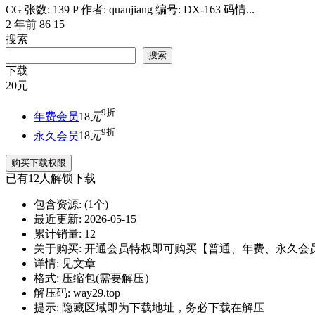
CG 张数: 139 P 作者: quanjiang 编号: DX-163 码情...
2 年前
86
15
搜索
搜索
下载
20
元
9折
年费会员
18
元
9折
永久会员
18
元
购买下载权限
已有
12
人解锁下载
包含资源:
(1个)
最近更新:
2026-05-15
累计销量:
12
关于购买:
开通会员特权即可购买【普通、年费、永久会
详情:
见文章
格式:
压缩包(需要解压）
解压码:
way29.top
提示:
隐藏区域即为下载地址，务必下载在解压