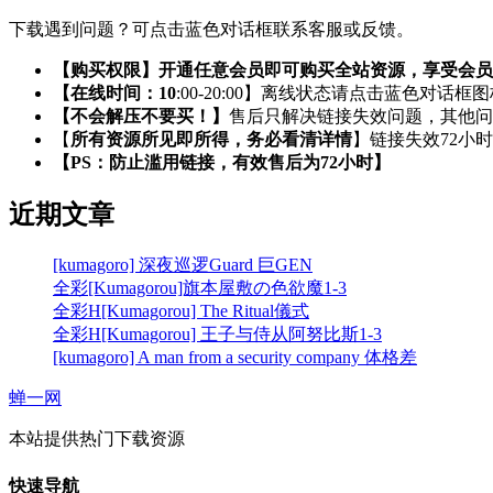
下载遇到问题？可点击蓝色对话框联系客服或反馈。
【购买权限】开通任意会员即可购买全站资源，享受会员
【在线时间：10
:00-20:00】离线状态请点击蓝色对话框
【不会解压不要买！】
售后只解决链接失效问题，其他问
【
所有资源所见即所得，务必看清详情
】链接失效72小
【PS：防止滥用链接，有效售后为72小时】
近期文章
[kumagoro] 深夜巡逻Guard 巨GEN
全彩[Kumagorou]旗本屋敷の色欲魔1-3
全彩H[Kumagorou] The Ritual儀式
全彩H[Kumagorou] 王子与侍从阿努比斯1-3
[kumagoro] A man from a security company 体格差
蝉一网
本站提供热门下载资源
快速导航