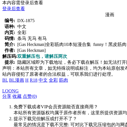
本内容需登录后查看
登录后查看
漫画
编号:
DX-1875
语种:
中文
内页:
全彩
码情:
条马 无马 有马
简介:
[Gas Heckman]全彩筋肉10本短漫合集 funny！黑
作者:
[Gas Heckman]
解压码:
双重解压包，请解压两次
提示:
隐藏区域即为下载地址，务必下载在解压！如无法打开网页，
声明：本站所有文章，如无特殊说明或标注，均为本站原创发
站内容侵犯了原著者的合法权益，可联系我们进行处理。
BL
BL漫画
H
R18
中文
全彩
筋肉
LOONG
分享
收藏
点赞(
0
)
免费下载或者VIP会员资源能否直接商用？
本站所有资源版权均属于原作者所有，这里所提供资源均
提示下载完但解压或打开不了？
最常见的情况是下载不完整: 可对比下载完压缩包的与网