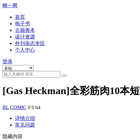
蝉一网
首页
电子书
古籍善本
设计资源
外刊杂志专区
个人中心
登录
[Gas Heckman]全彩筋肉
BL
COMIC
0
0
64
详情介绍
常见问题
隐藏内容