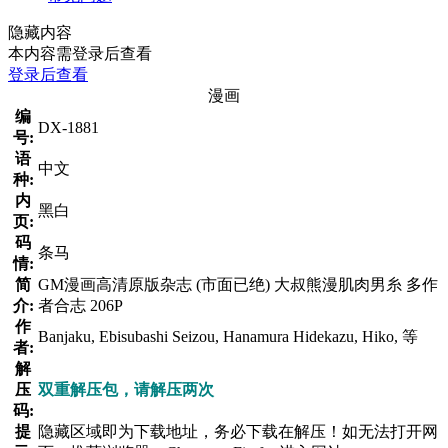
隐藏内容
本内容需登录后查看
登录后查看
漫画
编
DX-1881
号:
语
中文
种:
内
黑白
页:
码
条马
情:
简
GM漫画高清原版杂志 (市面已绝) 大叔熊漫肌肉男糸 多作
介:
者合志 206P
作
Banjaku, Ebisubashi Seizou, Hanamura Hidekazu, Hiko, 等
者:
解
压
双重解压包，请解压两次
码:
提
隐藏区域即为下载地址，务必下载在解压！如无法打开网