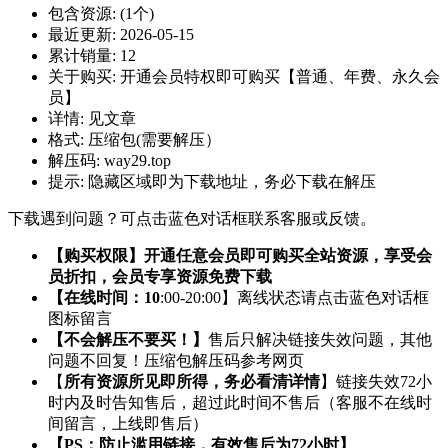
包含资源:
(1个)
最近更新:
2026-05-15
累计销量:
12
关于购买:
开通会员特权即可购买【普通、年费、永久会
员】
详情:
见文章
格式:
压缩包(需要解压）
解压码:
way29.top
提示:
隐藏区域即为下载地址，务必下载在解压
下载遇到问题？可点击蓝色对话框联系客服或反馈。
【购买权限】开通任意会员即可购买全站资源，享受会
员折扣，会员专享资源免费下载
【在线时间：10
:00-20:00】离线状态请点击蓝色对话框
图标留言
【不会解压不要买！】
售后只解决链接失效问题，其他
问题不回复！压缩包解压码参考网页
【
所有资源所见即所得，务必看清详情
】链接失效72小
时内及时告知售后，超过此时间不售后（客服不在线时
间留言，上线即售后）
【PS：防止滥用链接，有效售后为72小时】