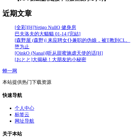
近期文章
[全彩][H]Yetigo NullQ 健身房
巴夫洛夫的大貓貓 01-14 [完結]
[森野屋 (森野)] 来应聘女仆兼职的伪娘，被T教到CI.。
堕为止
[OinkO (Nanai)]听从甜蜜施虐天使的话[H]
[おとと]大揭秘！大朋友的小秘密
蝉一网
本站提供热门下载资源
快速导航
个人中心
标签云
网址导航
关于本站