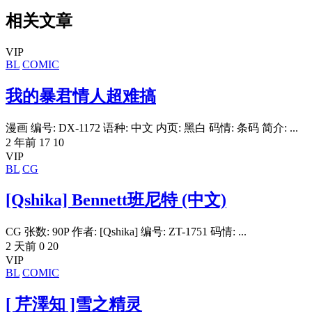
相关文章
VIP
BL
COMIC
我的暴君情人超难搞
漫画 编号: DX-1172 语种: 中文 内页: 黑白 码情: 条码 简介: ...
2 年前
17
10
VIP
BL
CG
[Qshika] Bennett班尼特 (中文)
CG 张数: 90P 作者: [Qshika] 编号: ZT-1751 码情: ...
2 天前
0
20
VIP
BL
COMIC
[ 芹澤知 ]雪之精灵