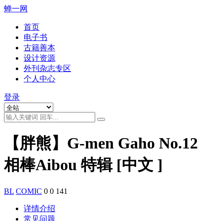
蝉一网
首页
电子书
古籍善本
设计资源
外刊杂志专区
个人中心
登录
【胖熊】G-men Gaho No.12
相棒Aibou 特辑 [中文 ]
BL
COMIC
0
0
141
详情介绍
常见问题