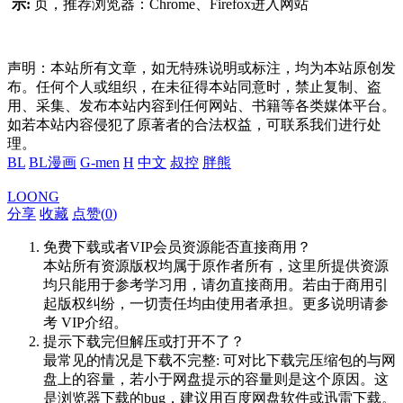
示:
页，推荐浏览器：Chrome、Firefox进入网站
声明：本站所有文章，如无特殊说明或标注，均为本站原创发
布。任何个人或组织，在未征得本站同意时，禁止复制、盗
用、采集、发布本站内容到任何网站、书籍等各类媒体平台。
如若本站内容侵犯了原著者的合法权益，可联系我们进行处
理。
BL
BL漫画
G-men
H
中文
叔控
胖熊
LOONG
分享
收藏
点赞(
0
)
免费下载或者VIP会员资源能否直接商用？
本站所有资源版权均属于原作者所有，这里所提供资源
均只能用于参考学习用，请勿直接商用。若由于商用引
起版权纠纷，一切责任均由使用者承担。更多说明请参
考 VIP介绍。
提示下载完但解压或打开不了？
最常见的情况是下载不完整: 可对比下载完压缩包的与网
盘上的容量，若小于网盘提示的容量则是这个原因。这
是浏览器下载的bug，建议用百度网盘软件或迅雷下载。