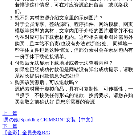
若排除这种情况，可在对应资源底部留言，或联络我
们。
找不到素材资源介绍文章里的示例图片？
对于会员专享、整站源码、程序插件、网站模板、网页
模版等类型的素材，文章内用于介绍的图片通常并不包
含在对应可供下载素材包内。这些相关商业图片需另外
购买，且本站不负责(也没有办法)找到出处。 同样地一
些字体文件也是这种情况，但部分素材会在素材包内有
一份字体下载链接清单。
付款后无法显示下载地址或者无法查看内容？
如果您已经成功付款但是网站没有弹出成功提示，请联
系站长提供付款信息为您处理
购买该资源后，可以退款吗？
源码素材属于虚拟商品，具有可复制性，可传播性，一
旦授予，不接受任何形式的退款、换货要求。请您在购
买获取之前确认好 是您所需要的资源
上一篇
[男の娘]Sparkling CRIMSON! 女装【中文】
下一篇
【全彩】全員失格B/G