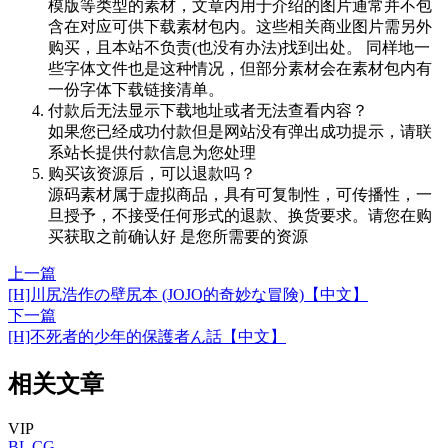
模版等类型的素材，文章内用于介绍的图片通常并不包
含在对应可供下载素材包内。这些相关商业图片需另外
购买，且本站不负责(也没有办法)找到出处。 同样地一
些字体文件也是这种情况，但部分素材会在素材包内有
一份字体下载链接清单。
付款后无法显示下载地址或者无法查看内容？
如果您已经成功付款但是网站没有弹出成功提示，请联
系站长提供付款信息为您处理
购买该资源后，可以退款吗？
源码素材属于虚拟商品，具有可复制性，可传播性，一
旦授予，不接受任何形式的退款、换货要求。请您在购
买获取之前确认好 是您所需要的资源
上一篇
[H]川尻浩作の壁尻本 (JOJO的奇妙な冒険)【中文】
下一篇
[H]不死者的少年的保護者ん話【中文】
相关文章
VIP
BL
CG