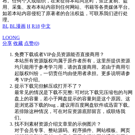
布。任何个人或组织，在未征得本站同意时，禁止复制、盗
用、采集、发布本站内容到任何网站、书籍等各类媒体平台。
如若本站内容侵犯了原著者的合法权益，可联系我们进行处
理。
BL
BL漫画
H
R18
中文
LOONG
分享
收藏
点赞(
0
)
免费下载或者VIP会员资源能否直接商用？
本站所有资源版权均属于原作者所有，这里所提供资源
均只能用于参考学习用，请勿直接商用。若由于商用引
起版权纠纷，一切责任均由使用者承担。更多说明请参
考 VIP介绍。
提示下载完但解压或打开不了？
最常见的情况是下载不完整: 可对比下载完压缩包的与网
盘上的容量，若小于网盘提示的容量则是这个原因。这
是浏览器下载的bug，建议用百度网盘软件或迅雷下载。
若排除这种情况，可在对应资源底部留言，或联络我
们。
找不到素材资源介绍文章里的示例图片？
对于会员专享、整站源码、程序插件、网站模板、网页