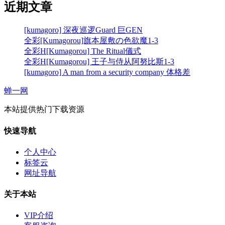
近期文章
[kumagoro] 深夜巡逻Guard 巨GEN
全彩[Kumagorou]旗本屋敷の色欲魔1-3
全彩H[Kumagorou] The Ritual儀式
全彩H[Kumagorou] 王子与侍从阿努比斯1-3
[kumagoro] A man from a security company 体格差
蝉一网
本站提供热门下载资源
快速导航
个人中心
标签云
网址导航
关于本站
VIP介绍