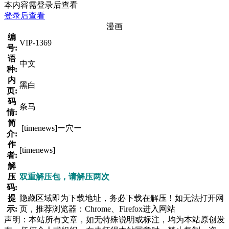
本内容需登录后查看
登录后查看
漫画
编
VIP-1369
号:
语
中文
种:
内
黑白
页:
码
条马
情:
简
[timenews]ー穴ー
介:
作
[timenews]
者:
解
压
双重解压包，请解压两次
码:
提
隐藏区域即为下载地址，务必下载在解压！如无法打开网
示:
页，推荐浏览器：Chrome、Firefox进入网站
声明：本站所有文章，如无特殊说明或标注，均为本站原创发