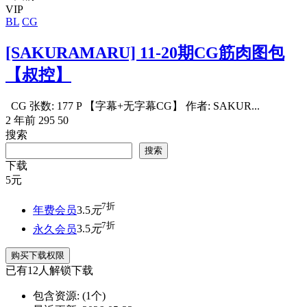
VIP
BL
CG
[SAKURAMARU] 11-20期CG筋肉图包
【叔控】
CG 张数: 177 P 【字幕+无字幕CG】 作者: SAKUR...
2 年前
295
50
搜索
搜索
下载
5
元
7折
年费会员
3.5
元
7折
永久会员
3.5
元
购买下载权限
已有
12
人解锁下载
包含资源:
(1个)