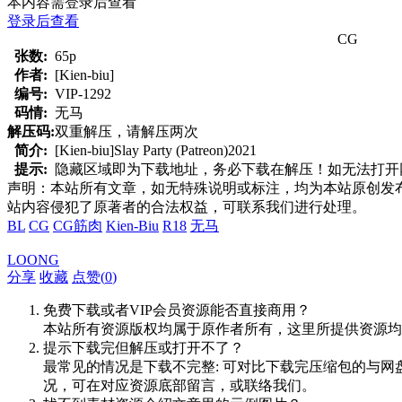
本内容需登录后查看
登录后查看
CG
张数:
65p
作者:
[Kien-biu]
编号:
VIP-1292
码情:
无马
解压码:
双重解压，请解压两次
简介:
[Kien-biu]Slay Party (Patreon)2021
提示:
隐藏区域即为下载地址，务必下载在解压！如无法打开网页，
声明：本站所有文章，如无特殊说明或标注，均为本站原创发
站内容侵犯了原著者的合法权益，可联系我们进行处理。
BL
CG
CG筋肉
Kien-Biu
R18
无马
LOONG
分享
收藏
点赞(
0
)
免费下载或者VIP会员资源能否直接商用？
本站所有资源版权均属于原作者所有，这里所提供资源均
提示下载完但解压或打开不了？
最常见的情况是下载不完整: 可对比下载完压缩包的与网
况，可在对应资源底部留言，或联络我们。