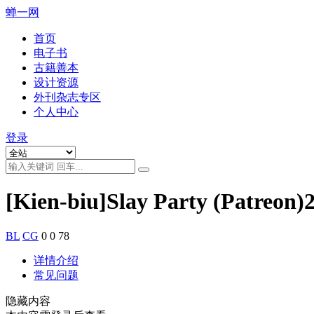
蝉一网
首页
电子书
古籍善本
设计资源
外刊杂志专区
个人中心
登录
[Kien-biu]Slay Party (Patreon)
BL
CG
0
0
78
详情介绍
常见问题
隐藏内容