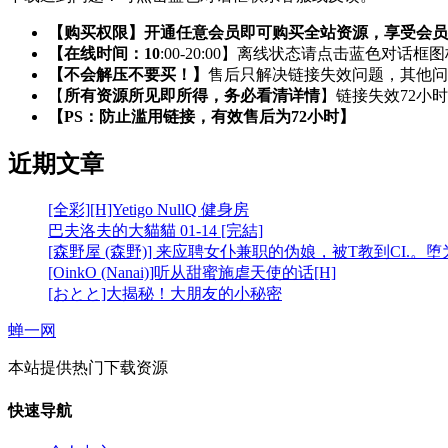
【购买权限】开通任意会员即可购买全站资源，享受会员
【在线时间：10
:00-20:00】离线状态请点击蓝色对话框
【不会解压不要买！】
售后只解决链接失效问题，其他问
【
所有资源所见即所得，务必看清详情
】链接失效72小
【PS：防止滥用链接，有效售后为72小时】
近期文章
[全彩][H]Yetigo NullQ 健身房
巴夫洛夫的大貓貓 01-14 [完結]
[森野屋 (森野)] 来应聘女仆兼职的伪娘，被T教到CI.。
[OinkO (Nanai)]听从甜蜜施虐天使的话[H]
[おとと]大揭秘！大朋友的小秘密
蝉一网
本站提供热门下载资源
快速导航