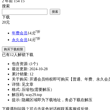
2 年前
154
15
搜索
搜索
下载
20
元
7折
年费会员
14
元
7折
永久会员
14
元
购买下载权限
已有
12
人解锁下载
包含资源:
(1个)
最近更新:
2024-10-28
累计销量:
12
关于购买:
开通会员特权即可购买【普通、年费、永久会
详情:
见文章
格式:
压缩包(需要解压）
解压码:
way29.top
提示:
隐藏区域即为下载地址，务必下载在解压
下载遇到问题？可点击蓝色对话框联系客服或反馈。