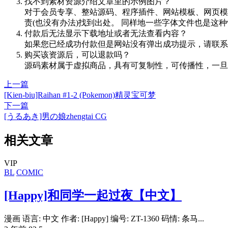
找不到素材资源介绍文章里的示例图片？
对于会员专享、整站源码、程序插件、网站模板、网页模
责(也没有办法)找到出处。 同样地一些字体文件也是这
付款后无法显示下载地址或者无法查看内容？
如果您已经成功付款但是网站没有弹出成功提示，请联系
购买该资源后，可以退款吗？
源码素材属于虚拟商品，具有可复制性，可传播性，一旦
上一篇
[Kien-biu]Raihan #1-2 (Pokemon)精灵宝可梦
下一篇
[うるあき]男の娘zhengtai CG
相关文章
VIP
BL
COMIC
[Happy]和同学一起过夜【中文】
漫画 语言: 中文 作者: [Happy] 编号: ZT-1360 码情: 条马...