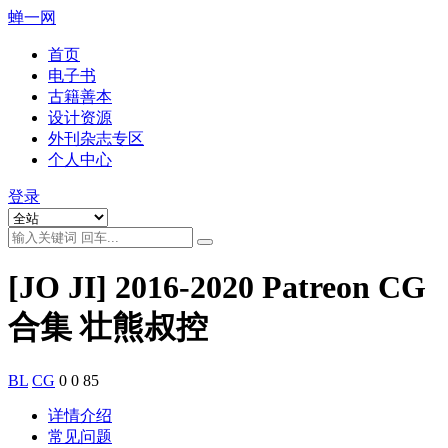
蝉一网
首页
电子书
古籍善本
设计资源
外刊杂志专区
个人中心
登录
[JO JI] 2016-2020 Patreon CG
合集 壮熊叔控
BL
CG
0
0
85
详情介绍
常见问题