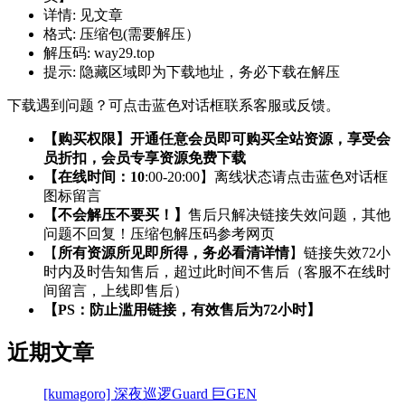
详情:
见文章
格式:
压缩包(需要解压）
解压码:
way29.top
提示:
隐藏区域即为下载地址，务必下载在解压
下载遇到问题？可点击蓝色对话框联系客服或反馈。
【购买权限】开通任意会员即可购买全站资源，享受会
员折扣，会员专享资源免费下载
【在线时间：10
:00-20:00】离线状态请点击蓝色对话框
图标留言
【不会解压不要买！】
售后只解决链接失效问题，其他
问题不回复！压缩包解压码参考网页
【
所有资源所见即所得，务必看清详情
】链接失效72小
时内及时告知售后，超过此时间不售后（客服不在线时
间留言，上线即售后）
【PS：防止滥用链接，有效售后为72小时】
近期文章
[kumagoro] 深夜巡逻Guard 巨GEN