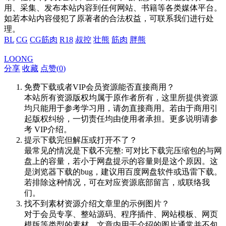
用、采集、发布本站内容到任何网站、书籍等各类媒体平台。
如若本站内容侵犯了原著者的合法权益，可联系我们进行处
理。
BL
CG
CG筋肉
R18
叔控
壮熊
筋肉
胖熊
LOONG
分享
收藏
点赞(
0
)
免费下载或者VIP会员资源能否直接商用？
本站所有资源版权均属于原作者所有，这里所提供资源
均只能用于参考学习用，请勿直接商用。若由于商用引
起版权纠纷，一切责任均由使用者承担。更多说明请参
考 VIP介绍。
提示下载完但解压或打开不了？
最常见的情况是下载不完整: 可对比下载完压缩包的与网
盘上的容量，若小于网盘提示的容量则是这个原因。这
是浏览器下载的bug，建议用百度网盘软件或迅雷下载。
若排除这种情况，可在对应资源底部留言，或联络我
们。
找不到素材资源介绍文章里的示例图片？
对于会员专享、整站源码、程序插件、网站模板、网页
模版等类型的素材，文章内用于介绍的图片通常并不包