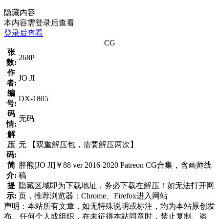
隐藏内容
本内容需登录后查看
登录后查看
CG
张
268P
数:
作
JO JI
者:
编
DX-1805
号:
码
无码
情:
解
压
无 【双重解压包，需要解压两次】
码:
简
胖熊[JO JI]￥88 ver 2016-2020 Patreon CG合集，含画师线
介:
稿
提
隐藏区域即为下载地址，务必下载在解压！如无法打开网
示:
页，推荐浏览器：Chrome、Firefox进入网站
声明：本站所有文章，如无特殊说明或标注，均为本站原创发
布。任何个人或组织，在未征得本站同意时，禁止复制、盗