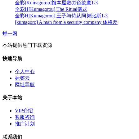
全彩[Kumagorou]旗本屋敷の色欲魔1-3
全彩H[Kumagorou] The Ritual儀式
全彩H[Kumagorou] 王子与侍从阿努比斯1-3
[kumagoro] A man from a security company 体格差
蝉一网
本站提供热门下载资源
快速导航
个人中心
标签云
网址导航
关于本站
VIP介绍
客服咨询
推广计划
联系我们