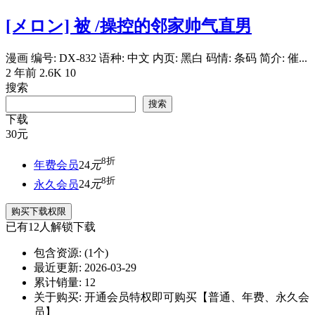
[メロン] 被 /操控的邻家帅气直男
漫画 编号: DX-832 语种: 中文 内页: 黑白 码情: 条码 简介: 催...
2 年前
2.6K
10
搜索
搜索
下载
30
元
8折
年费会员
24
元
8折
永久会员
24
元
购买下载权限
已有
12
人解锁下载
包含资源:
(1个)
最近更新:
2026-03-29
累计销量:
12
关于购买:
开通会员特权即可购买【普通、年费、永久会
员】