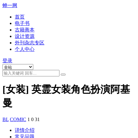
蝉一网
首页
电子书
古籍善本
设计资源
外刊杂志专区
个人中心
登录
[女装] 英霊女装角色扮演阿基
曼
BL
COMIC
1
0
31
详情介绍
常见问题