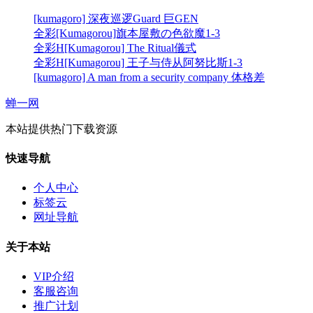
[kumagoro] 深夜巡逻Guard 巨GEN
全彩[Kumagorou]旗本屋敷の色欲魔1-3
全彩H[Kumagorou] The Ritual儀式
全彩H[Kumagorou] 王子与侍从阿努比斯1-3
[kumagoro] A man from a security company 体格差
蝉一网
本站提供热门下载资源
快速导航
个人中心
标签云
网址导航
关于本站
VIP介绍
客服咨询
推广计划