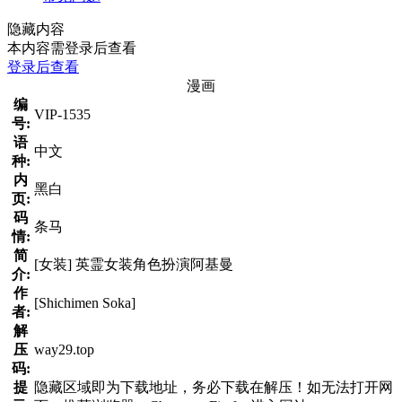
隐藏内容
本内容需登录后查看
登录后查看
漫画
编
VIP-1535
号:
语
中文
种:
内
黑白
页:
码
条马
情:
简
[女装] 英霊女装角色扮演阿基曼
介:
作
[Shichimen Soka]
者:
解
压
way29.top
码:
提
隐藏区域即为下载地址，务必下载在解压！如无法打开网