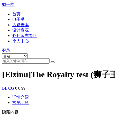
蝉一网
首页
电子书
古籍善本
设计资源
外刊杂志专区
个人中心
登录
[Elxinu]The Royalty test (狮子
BL
CG
0
0
99
详情介绍
常见问题
隐藏内容