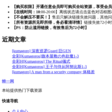
【购买权限】开通任意会员即可购买全站资源，享受会员
【在线时间：10
:00-20:00】离线状态请点击蓝色对话框
【不会解压不要买！】
售后只解决链接失效问题，其他问
【
所有资源所见即所得，务必看清详情
】链接失效72小
【PS：防止滥用链接，有效售后为72小时】
近期文章
[kumagoro] 深夜巡逻Guard 巨GEN
全彩[Kumagorou]旗本屋敷の色欲魔1-3
全彩H[Kumagorou] The Ritual儀式
全彩H[Kumagorou] 王子与侍从阿努比斯1-3
[kumagoro] A man from a security company 体格差
蝉一网
本站提供热门下载资源
快速导航
个人中心