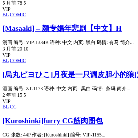
5 月前
78
5
VIP
BL
COMIC
[Masaaki] – 颜专娼年悲剧【中文】H
漫画 编号: VIP-1334B 语种: 中文 内页: 黑白 码情: 有马 简介...
3 月前
20
10
VIP
BL
COMIC
[烏丸ピヨひこ]月夜是一只调皮胆小的狼[
漫画 编号: ZT-1173 语种: 中文 内页: 黑白 码情: 条码 简介...
2 年前
15
5
VIP
BL
CG
[Kuroshinki]furry CG筋肉图包
CG 张数: 44P 作者: [Kuroshinki] 编号: VIP-1155...