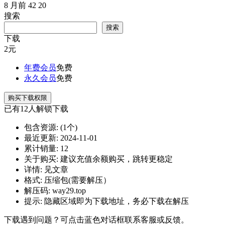
8 月前
42
20
搜索
搜索
下载
2
元
年费会员
免费
永久会员
免费
购买下载权限
已有
12
人解锁下载
包含资源:
(1个)
最近更新:
2024-11-01
累计销量:
12
关于购买:
建议充值余额购买，跳转更稳定
详情:
见文章
格式:
压缩包(需要解压）
解压码:
way29.top
提示:
隐藏区域即为下载地址，务必下载在解压
下载遇到问题？可点击蓝色对话框联系客服或反馈。