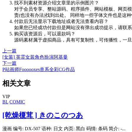
找不到素材资源介绍文章里的示例图片？
对于会员专享、整站源码、程序插件、网站模板、网页模
责(也没有办法)找到出处。 同样地一些字体文件也是这
付款后无法显示下载地址或者无法查看内容？
如果您已经成功付款但是网站没有弹出成功提示，请联系
购买该资源后，可以退款吗？
源码素材属于虚拟商品，具有可复制性，可传播性，一旦
上一篇
[女装] 英霊女装角色扮演阿基曼
下一篇
P站画师Foooooxes兽系全彩CG作品
相关文章
VIP
BL
COMIC
[乾燥榎茸 ] きのこのつあ
漫画 编号: DX-507 语种: 日文 内页: 黑白 码情: 条码 简介: -...