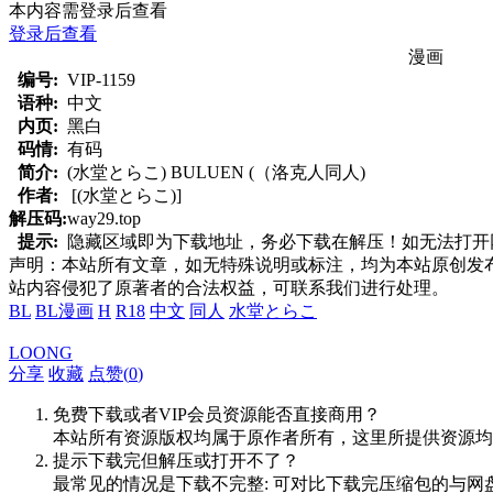
本内容需登录后查看
登录后查看
漫画
编号:
VIP-1159
语种:
中文
内页:
黑白
码情:
有码
简介:
(水堂とらこ) BULUEN (（洛克人同人)
作者:
[(水堂とらこ)]
解压码:
way29.top
提示:
隐藏区域即为下载地址，务必下载在解压！如无法打开网页，
声明：本站所有文章，如无特殊说明或标注，均为本站原创发
站内容侵犯了原著者的合法权益，可联系我们进行处理。
BL
BL漫画
H
R18
中文
同人
水堂とらこ
LOONG
分享
收藏
点赞(
0
)
免费下载或者VIP会员资源能否直接商用？
本站所有资源版权均属于原作者所有，这里所提供资源均
提示下载完但解压或打开不了？
最常见的情况是下载不完整: 可对比下载完压缩包的与网