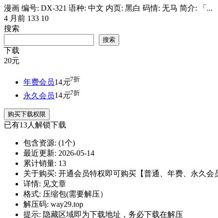
漫画 编号: DX-321 语种: 中文 内页: 黑白 码情: 无马 简介: 「...
4 月前
133
10
搜索
搜索
下载
20
元
7折
年费会员
14
元
7折
永久会员
14
元
购买下载权限
已有
13
人解锁下载
包含资源:
(1个)
最近更新:
2026-05-14
累计销量:
13
关于购买:
开通会员特权即可购买【普通、年费、永久会
详情:
见文章
格式:
压缩包(需要解压）
解压码:
way29.top
提示:
隐藏区域即为下载地址，务必下载在解压