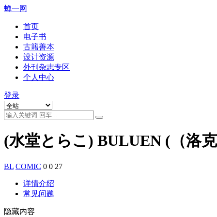
蝉一网
首页
电子书
古籍善本
设计资源
外刊杂志专区
个人中心
登录
(水堂とらこ) BULUEN (（
BL
COMIC
0
0
27
详情介绍
常见问题
隐藏内容