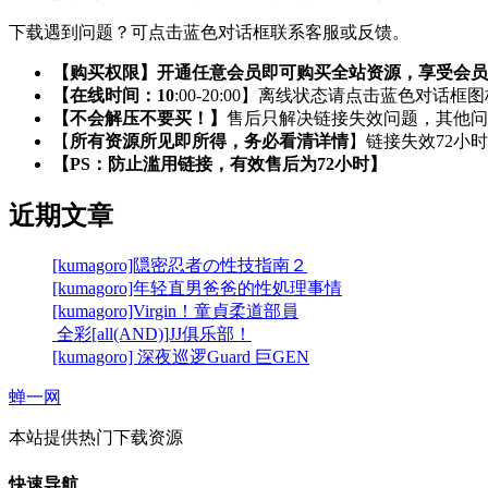
下载遇到问题？可点击蓝色对话框联系客服或反馈。
【购买权限】开通任意会员即可购买全站资源，享受会员
【在线时间：10
:00-20:00】离线状态请点击蓝色对话框
【不会解压不要买！】
售后只解决链接失效问题，其他问
【
所有资源所见即所得，务必看清详情
】链接失效72小
【PS：防止滥用链接，有效售后为72小时】
近期文章
[kumagoro]隠密忍者の性技指南２
[kumagoro]年轻直男爸爸的性処理事情
[kumagoro]Virgin！童貞柔道部員
全彩[all(AND)]JJ俱乐部！
[kumagoro] 深夜巡逻Guard 巨GEN
蝉一网
本站提供热门下载资源
快速导航