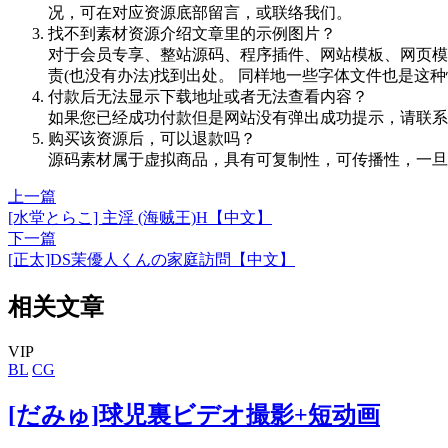
况，可在对应资源底部留言，或联络我们。
找不到素材资源介绍文章里的示例图片？
对于会员专享、整站源码、程序插件、网站模板、网页模
责(也没有办法)找到出处。 同样地一些字体文件也是这
付款后无法显示下载地址或者无法查看内容？
如果您已经成功付款但是网站没有弹出成功提示，请联系
购买该资源后，可以退款吗？
源码素材属于虚拟商品，具有可复制性，可传播性，一旦
上一篇
[水堂とらこ] 主淫 (海贼王)H【中文】
下一篇
[正太]DS茉優人くんの家庭訪問【中文】
相关文章
VIP
BL
CG
[だみゅ]球児裏ビデオ撮影+短动画