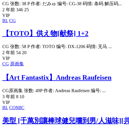
CG 张数: 38 P 作者: だみゅ 编号: CG-38 码情: 条码 解压码...
2 年前
346
25
VIP
BL
CG
【TOTO】供え物[献祭] 1+2
CG 张数: 58 P 作者: TOTO 编号: DX-1206 码情: 无马 ...
2 年前
54
20
VIP
CG
原画集
【Art Fantastix】Andreas Raufeisen
CG原画集 张数: 49P 作者: Andreas Raufeisen 编号: ...
3 年前
8
10
VIP
BL
COMIC
美型 [千萬別讓棒球健兒嚐到男/人滋味][共