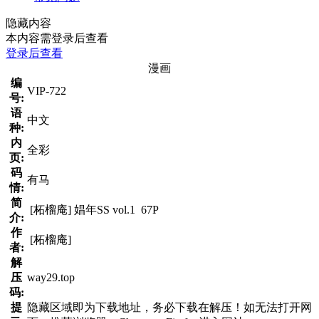
隐藏内容
本内容需登录后查看
登录后查看
漫画
编
VIP-722
号:
语
中文
种:
内
全彩
页:
码
有马
情:
简
[柘榴庵] 娼年SS vol.1 67P
介:
作
[柘榴庵]
者:
解
压
way29.top
码:
提
隐藏区域即为下载地址，务必下载在解压！如无法打开网