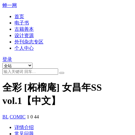
蝉一网
首页
电子书
古籍善本
设计资源
外刊杂志专区
个人中心
登录
全彩 [柘榴庵] 女昌年SS
vol.1【中文】
BL
COMIC
1
0
44
详情介绍
常见问题