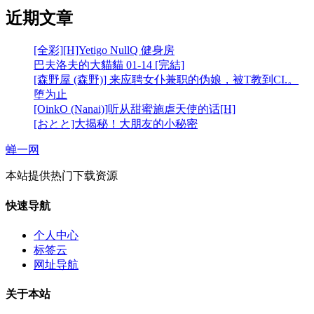
近期文章
[全彩][H]Yetigo NullQ 健身房
巴夫洛夫的大貓貓 01-14 [完結]
[森野屋 (森野)] 来应聘女仆兼职的伪娘，被T教到CI.。
堕为止
[OinkO (Nanai)]听从甜蜜施虐天使的话[H]
[おとと]大揭秘！大朋友的小秘密
蝉一网
本站提供热门下载资源
快速导航
个人中心
标签云
网址导航
关于本站