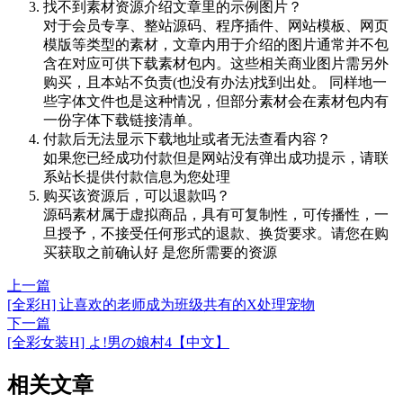
找不到素材资源介绍文章里的示例图片？
对于会员专享、整站源码、程序插件、网站模板、网页
模版等类型的素材，文章内用于介绍的图片通常并不包
含在对应可供下载素材包内。这些相关商业图片需另外
购买，且本站不负责(也没有办法)找到出处。 同样地一
些字体文件也是这种情况，但部分素材会在素材包内有
一份字体下载链接清单。
付款后无法显示下载地址或者无法查看内容？
如果您已经成功付款但是网站没有弹出成功提示，请联
系站长提供付款信息为您处理
购买该资源后，可以退款吗？
源码素材属于虚拟商品，具有可复制性，可传播性，一
旦授予，不接受任何形式的退款、换货要求。请您在购
买获取之前确认好 是您所需要的资源
上一篇
[全彩H] 让喜欢的老师成为班级共有的X处理宠物
下一篇
[全彩女装H] よ!男の娘村4【中文】
相关文章