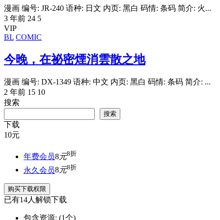
漫画 编号: JR-240 语种: 日文 内页: 黑白 码情: 条码 简介: 火...
3 年前
24
5
VIP
BL
COMIC
今晚，在祕密煙消雲散之地
漫画 编号: DX-1349 语种: 中文 内页: 黑白 码情: 条码 简介: ...
2 年前
15
10
搜索
搜索
下载
10
元
8折
年费会员
8
元
8折
永久会员
8
元
购买下载权限
已有
14
人解锁下载
包含资源:
(1个)