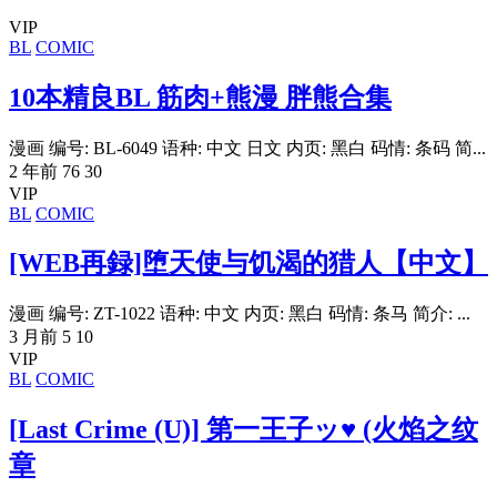
VIP
BL
COMIC
10本精良BL 筋肉+熊漫 胖熊合集
漫画 编号: BL-6049 语种: 中文 日文 内页: 黑白 码情: 条码 简...
2 年前
76
30
VIP
BL
COMIC
[WEB再録]堕天使与饥渴的猎人【中文】
漫画 编号: ZT-1022 语种: 中文 内页: 黑白 码情: 条马 简介: ...
3 月前
5
10
VIP
BL
COMIC
[Last Crime (U)] 第一王子ッ♥ (火焰之纹
章