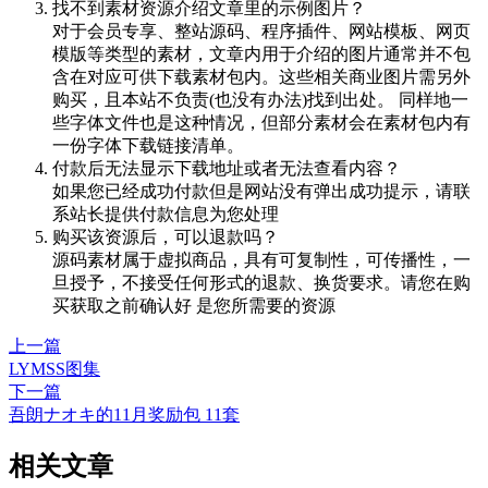
找不到素材资源介绍文章里的示例图片？
对于会员专享、整站源码、程序插件、网站模板、网页
模版等类型的素材，文章内用于介绍的图片通常并不包
含在对应可供下载素材包内。这些相关商业图片需另外
购买，且本站不负责(也没有办法)找到出处。 同样地一
些字体文件也是这种情况，但部分素材会在素材包内有
一份字体下载链接清单。
付款后无法显示下载地址或者无法查看内容？
如果您已经成功付款但是网站没有弹出成功提示，请联
系站长提供付款信息为您处理
购买该资源后，可以退款吗？
源码素材属于虚拟商品，具有可复制性，可传播性，一
旦授予，不接受任何形式的退款、换货要求。请您在购
买获取之前确认好 是您所需要的资源
上一篇
LYMSS图集
下一篇
吾朗ナオキ的11月奖励包 11套
相关文章