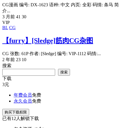
CG漫画 编号: DX-1623 语种: 中文 内页: 全彩 码情: 条马 简
介...
3 月前
41
30
VIP
BL
CG
【furry】[Sledge]筋肉CG杂图
CG 张数: 61P 作者: [Sledge] 编号: VIP-1112 码情:...
2 年前
23
10
搜索
搜索
下载
3
元
年费会员
免费
永久会员
免费
购买下载权限
已有
12
人解锁下载