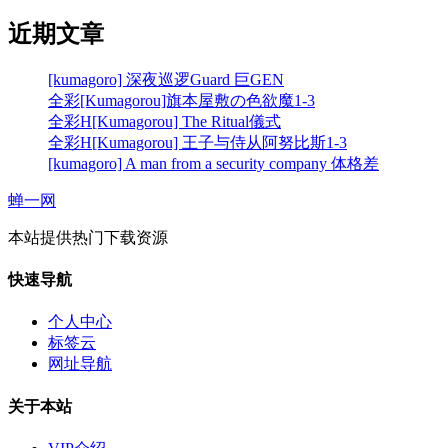
近期文章
[kumagoro] 深夜巡逻Guard 巨GEN
全彩[Kumagorou]旗本屋敷の色欲魔1-3
全彩H[Kumagorou] The Ritual儀式
全彩H[Kumagorou] 王子与侍从阿努比斯1-3
[kumagoro] A man from a security company 体格差
蝉一网
本站提供热门下载资源
快速导航
个人中心
标签云
网址导航
关于本站