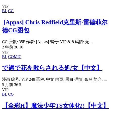
VIP
BL
CG
[Appas] Chris Redfield克里斯·雷德菲尔
德CG图包
CG 张数: 35P 作者: [Appas] 编号: VIP-818 码情: 无...
2 年前
36
10
VIP
BL
COMIC
で褥で花を散らされる処/女【中文】
漫画 编号: VIP-248 语种: 中文 内页: 黑白 码情: 条马 简介: ...
5 月前
36
5
VIP
BL
CG
【全彩H】魔法少年TS女体化!!【中文】