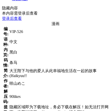
隐藏内容
本内容需登录后查看
登录后查看
漫画
编
VIP-526
号:
语
中文
种:
内
黑白
页:
码
条马
情:
简
大王陛下与他的爱人从此幸福地生活在一起的故事
介:
(Haikyuu!!
作
咲山めこ
者:
解
压
90likes
码:
提
隐藏区域即为下载地址，务必下载在解压！如无法打开网