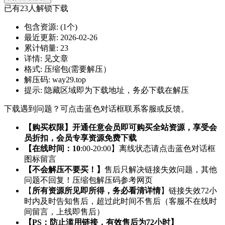
已有
23
人解锁下载
包含资源:
(1个)
最近更新:
2026-02-26
累计销量:
23
详情:
见文章
格式:
压缩包(需要解压）
解压码:
way29.top
提示:
隐藏区域即为下载地址，务必下载在解压
下载遇到问题？可点击蓝色对话框联系客服或反馈。
【购买权限】开通任意会员即可购买全站资源，享受会
员折扣，会员专享资源免费下载
【在线时间：10
:00-20:00】离线状态请点击蓝色对话框
图标留言
【不会解压不要买！】
售后只解决链接失效问题，其他
问题不回复！压缩包解压码参考网页
【
所有资源所见即所得，务必看清详情
】链接失效72小
时内及时告知售后，超过此时间不售后（客服不在线时
间留言，上线即售后）
【PS：防止滥用链接，有效售后为72小时】