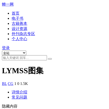
蝉一网
首页
电子书
古籍善本
设计资源
外刊杂志专区
个人中心
登录
LYMSS图集
BL
CG
1
0
1.5K
详情介绍
常见问题
隐藏内容