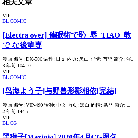
相关文章
VIP
BL
COMIC
[Electra over] 催眠術で恥_辱+TIAO_教
で な後輩専
漫画 编号: DX-506 语种: 日文 内页: 黑白 码情: 有码 简介: 催...
3 年前
104
10
VIP
BL
COMIC
[鸟海よう子]与野兽形影相依[完結]
漫画 编号: VIP-490 语种: 中文 内页: 黑白 码情: 条马 简介: ...
2 年前
144
5
VIP
BL
CG
黑猴子[Mazjojo] 2020年4月CG图包