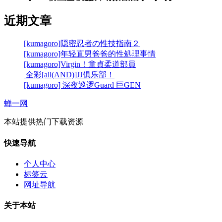
近期文章
[kumagoro]隠密忍者の性技指南２
[kumagoro]年轻直男爸爸的性処理事情
[kumagoro]Virgin！童貞柔道部員
全彩[all(AND)]JJ俱乐部！
[kumagoro] 深夜巡逻Guard 巨GEN
蝉一网
本站提供热门下载资源
快速导航
个人中心
标签云
网址导航
关于本站