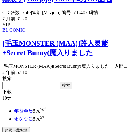
CG 张数: 75P 作者: [Mazjojo] 编号: ZT-407 码情: ...
7 月前
31
20
VIP
BL
COMIC
[毛玉MONSTER (MAA)]路人灵能
+Secret Bunny(魔入りました
[毛玉MONSTER (MAA)][Secret Bunny(魔入りました！入間...
2 年前
57
10
搜索
搜索
下载
10
元
5折
年费会员
5
元
5折
永久会员
5
元
购买下载权限