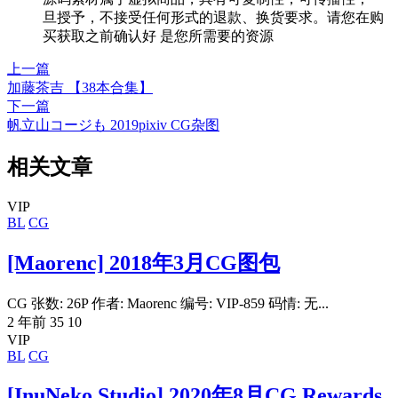
旦授予，不接受任何形式的退款、换货要求。请您在购
买获取之前确认好 是您所需要的资源
上一篇
加藤茶吉 【38本合集】
下一篇
帆立山コージも 2019pixiv CG杂图
相关文章
VIP
BL
CG
[Maorenc] 2018年3月CG图包
CG 张数: 26P 作者: Maorenc 编号: VIP-859 码情: 无...
2 年前
35
10
VIP
BL
CG
[InuNeko Studio] 2020年8月CG Rewards