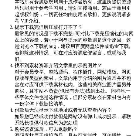
本站所有资源版权均属于原作者所有，这里所提供资源
均只能用于参考学习用，请勿直接商用。若由于商用引
起版权纠纷，一切责任均由使用者承担。更多说明请参
考 VIP介绍。
提示下载完但解压或打开不了？
最常见的情况是下载不完整: 可对比下载完压缩包的与网
盘上的容量，若小于网盘提示的容量则是这个原因。这
是浏览器下载的bug，建议用百度网盘软件或迅雷下载。
若排除这种情况，可在对应资源底部留言，或联络我
们。
找不到素材资源介绍文章里的示例图片？
对于会员专享、整站源码、程序插件、网站模板、网页
模版等类型的素材，文章内用于介绍的图片通常并不包
含在对应可供下载素材包内。这些相关商业图片需另外
购买，且本站不负责(也没有办法)找到出处。 同样地一
些字体文件也是这种情况，但部分素材会在素材包内有
一份字体下载链接清单。
付款后无法显示下载地址或者无法查看内容？
如果您已经成功付款但是网站没有弹出成功提示，请联
系站长提供付款信息为您处理
购买该资源后，可以退款吗？
源码素材属于虚拟商品，具有可复制性，可传播性，一