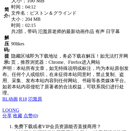
大小：100 MB
时间：04:12
简
文件名：ピストン＆グラインド
介:
大小：204 MB
时间：02:15
共2部，带码 氾濫原老师的最新动画作品 有声 日字幕
解
压
90likes
码:
提
隐藏区域即为下载地址，务必下载在解压！如无法打开网
示:
页，推荐浏览器：Chrome、Firefox进入网站
声明：本站所有文章，如无特殊说明或标注，均为本站原创发
布。任何个人或组织，在未征得本站同意时，禁止复制、盗
用、采集、发布本站内容到任何网站、书籍等各类媒体平台。
如若本站内容侵犯了原著者的合法权益，可联系我们进行处
理。
BL动画
R18
氾濫原
LOONG
分享
收藏
点赞(
0
)
免费下载或者VIP会员资源能否直接商用？