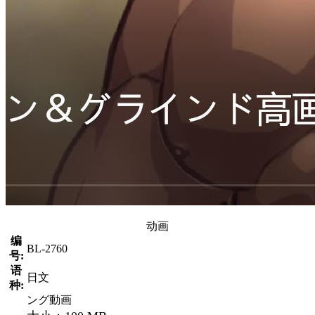
动画
编
BL-2760
号:
语
日文
种:
ング動画