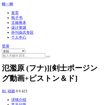
蝉一网
首页
电子书
古籍善本
设计资源
外刊杂志专区
个人中心
登录
氾濫原 (フナ)][剣士ポージン
グ動画+ピストン＆ド]
BL
动画
0
0
423
详情介绍
常见问题