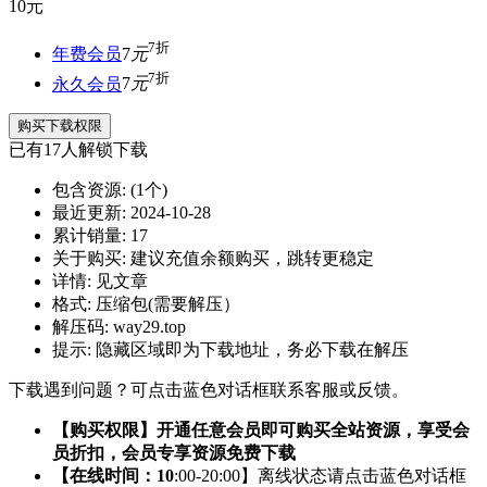
10
元
7折
年费会员
7
元
7折
永久会员
7
元
购买下载权限
已有
17
人解锁下载
包含资源:
(1个)
最近更新:
2024-10-28
累计销量:
17
关于购买:
建议充值余额购买，跳转更稳定
详情:
见文章
格式:
压缩包(需要解压）
解压码:
way29.top
提示:
隐藏区域即为下载地址，务必下载在解压
下载遇到问题？可点击蓝色对话框联系客服或反馈。
【购买权限】开通任意会员即可购买全站资源，享受会
员折扣，会员专享资源免费下载
【在线时间：10
:00-20:00】离线状态请点击蓝色对话框