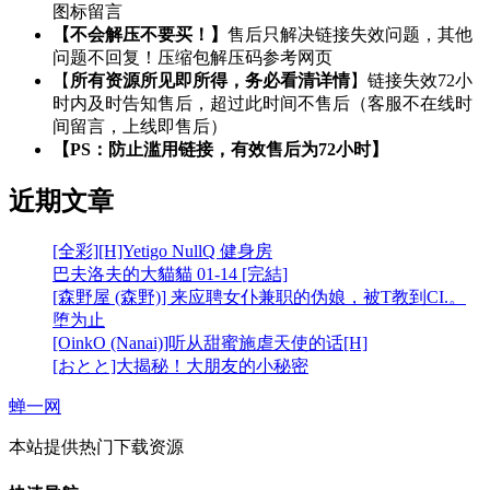
图标留言
【不会解压不要买！】
售后只解决链接失效问题，其他
问题不回复！压缩包解压码参考网页
【
所有资源所见即所得，务必看清详情
】链接失效72小
时内及时告知售后，超过此时间不售后（客服不在线时
间留言，上线即售后）
【PS：防止滥用链接，有效售后为72小时】
近期文章
[全彩][H]Yetigo NullQ 健身房
巴夫洛夫的大貓貓 01-14 [完結]
[森野屋 (森野)] 来应聘女仆兼职的伪娘，被T教到CI.。
堕为止
[OinkO (Nanai)]听从甜蜜施虐天使的话[H]
[おとと]大揭秘！大朋友的小秘密
蝉一网
本站提供热门下载资源